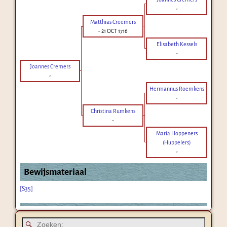
-
Matthias Creemers
-
21 OCT 1716
Elisabeth Kessels
-
Joannes Cremers
-
Hermannus Roemkens
-
Christina Rumkens
-
Maria Hoppeners
(Huppelers)
-
Bewijsmateriaal
[S35]