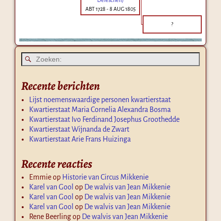
ABT 1728
-
8 AUG 1805
?
Recente berichten
Lijst noemenswaardige personen kwartierstaat
Kwartierstaat Maria Cornelia Alexandra Bosma
Kwartierstaat Ivo Ferdinand Josephus Groothedde
Kwartierstaat Wijnanda de Zwart
Kwartierstaat Arie Frans Huizinga
Recente reacties
Emmie
op
Historie van Circus Mikkenie
Karel van Gool
op
De walvis van Jean Mikkenie
Karel van Gool
op
De walvis van Jean Mikkenie
Karel van Gool
op
De walvis van Jean Mikkenie
Rene Beerling
op
De walvis van Jean Mikkenie