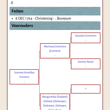
d:
Feiten
8 DEC 1764 - Christening - ;
Brunssum
Voorouders
Joannes Creemers
-
Martinus Creemers
(Cremers)
-
Joanna Nauts
-
Joannes Arnoldus
Cremers
-
?
Margaretha Elisabeth
Delesse (Deleessen,
Deleesen, Delessen,
Deleschen)