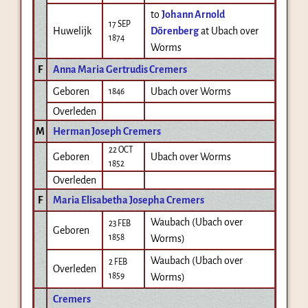
to
Johann Arnold
17 SEP
Huwelijk
Dörenberg
at Ubach over
1874
Worms
F
Anna Maria Gertrudis Cremers
Geboren
Ubach over Worms
1846
Overleden
M
Herman Joseph Cremers
22 OCT
Geboren
Ubach over Worms
1852
Overleden
F
Maria Elisabetha Josepha Cremers
Waubach (Ubach over
23 FEB
Geboren
1858
Worms)
Waubach (Ubach over
2 FEB
Overleden
1859
Worms)
Cremers