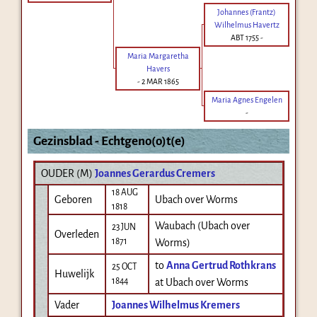
Johannes (Frantz)
Wilhelmus Havertz
ABT 1755
-
Maria Margaretha
Havers
-
2 MAR 1865
Maria Agnes Engelen
-
Gezinsblad - Echtgeno(o)t(e)
OUDER (
M
)
Joannes Gerardus Cremers
18 AUG
Geboren
Ubach over Worms
1818
Waubach (Ubach over
23 JUN
Overleden
1871
Worms)
to
Anna Gertrud Rothkrans
25 OCT
Huwelijk
1844
at Ubach over Worms
Vader
Joannes Wilhelmus Kremers