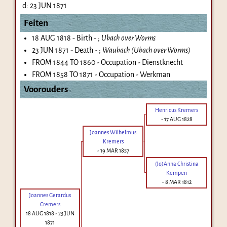
d:
23 JUN 1871
Feiten
18 AUG 1818 - Birth - ;
Ubach over Worms
23 JUN 1871 - Death - ;
Waubach (Ubach over Worms)
FROM 1844 TO 1860 - Occupation - Dienstknecht
FROM 1858 TO 1871 - Occupation - Werkman
Voorouders
Henricus Kremers
-
17 AUG 1828
Joannes Wilhelmus
Kremers
-
19 MAR 1857
(Jo)Anna Christina
Kempen
-
8 MAR 1812
Joannes Gerardus
Cremers
18 AUG 1818
-
23 JUN
1871