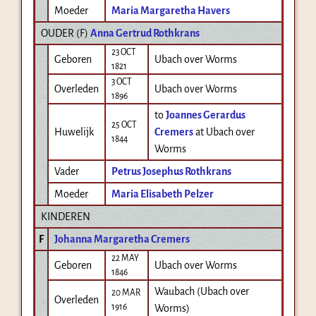
Moeder
Maria Margaretha Havers
OUDER (
F
)
Anna Gertrud Rothkrans
23 OCT
Geboren
Ubach over Worms
1821
3 OCT
Overleden
Ubach over Worms
1896
to
Joannes Gerardus
25 OCT
Huwelijk
Cremers
at Ubach over
1844
Worms
Vader
Petrus Josephus Rothkrans
Moeder
Maria Elisabeth Pelzer
KINDEREN
F
Johanna Margaretha Cremers
22 MAY
Geboren
Ubach over Worms
1846
Waubach (Ubach over
20 MAR
Overleden
1916
Worms)