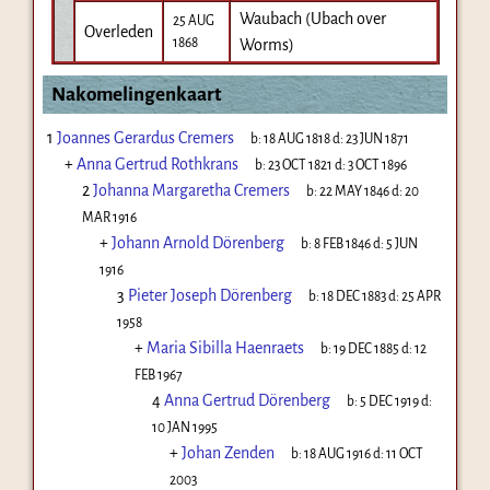
Waubach (Ubach over
25 AUG
Overleden
1868
Worms)
Nakomelingenkaart
1
Joannes Gerardus Cremers
b:
18 AUG 1818
d:
23 JUN 1871
+
Anna Gertrud Rothkrans
b:
23 OCT 1821
d:
3 OCT 1896
2
Johanna Margaretha Cremers
b:
22 MAY 1846
d:
20
MAR 1916
+
Johann Arnold Dörenberg
b:
8 FEB 1846
d:
5 JUN
1916
3
Pieter Joseph Dörenberg
b:
18 DEC 1883
d:
25 APR
1958
+
Maria Sibilla Haenraets
b:
19 DEC 1885
d:
12
FEB 1967
4
Anna Gertrud Dörenberg
b:
5 DEC 1919
d:
10 JAN 1995
+
Johan Zenden
b:
18 AUG 1916
d:
11 OCT
2003