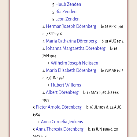
5
Huub Zenden
5
Ria Zenden
5
Leon Zenden
4
Herman Joseph Dörenberg
b:
26 APR 1916
d:
7 SEP 1916
4
Maria Catharina Dörenberg
b:
31 AUG 1912
4
Johanna Margaretha Dörenberg
b:
16
JAN 1914
+
Wilhelm Joseph Nelissen
4
Maria Elisabeth Dörenberg
b:
13 MAR 1915
d:
23 JUN 1978
+
Hubert Willems
4
Albert Dörenberg
b:
17 MAY 1925
d:
2 FEB
1977
3
Pieter Arnold Dörenberg
b:
9 JUL 1875
d:
22 AUG
1954
+
Anna Cornelia Jeukens
3
Anna Theresia Dörenberg
b:
15 JUN 1886
d:
20
MAY 1971