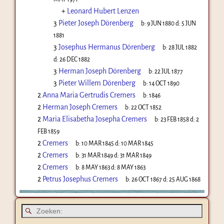
+
Leonard Hubert Lenzen
3
Pieter Joseph Dörenberg
b:
9 JUN 1880
d:
5 JUN
1881
3
Josephus Hermanus Dörenberg
b:
28 JUL 1882
d:
26 DEC 1882
3
Herman Joseph Dörenberg
b:
22 JUL 1877
3
Pieter Willem Dörenberg
b:
14 OCT 1890
2
Anna Maria Gertrudis Cremers
b:
1846
2
Herman Joseph Cremers
b:
22 OCT 1852
2
Maria Elisabetha Josepha Cremers
b:
23 FEB 1858
d:
2
FEB 1859
2
Cremers
b:
10 MAR 1845
d:
10 MAR 1845
2
Cremers
b:
31 MAR 1849
d:
31 MAR 1849
2
Cremers
b:
8 MAY 1863
d:
8 MAY 1863
2
Petrus Josephus Cremers
b:
26 OCT 1867
d:
25 AUG 1868