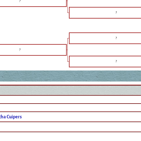
?
?
?
?
?
ha Cuipers