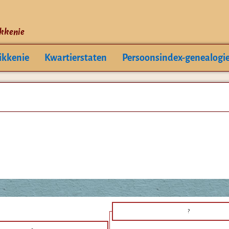
ikkenie
ikkenie
Kwartierstaten
Persoonsindex-genealogi
?