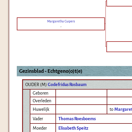
Margaretha Cuipers
-
Gezinsblad - Echtgeno(o)t(e)
OUDER (
M
)
Godefridus Rosbaum
Geboren
Overleden
Huwelijk
to
Margaret
Vader
Thomas Roesboems
Moeder
Elisabeth Speitz