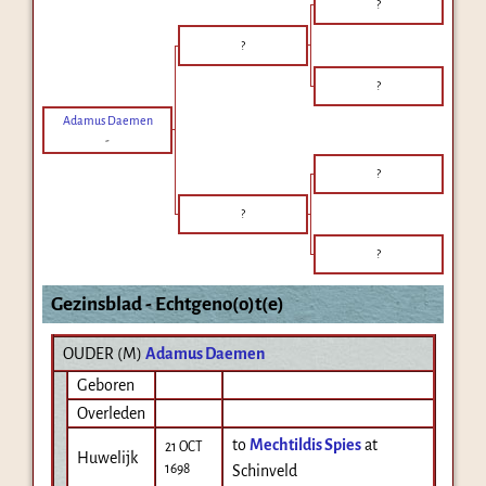
?
?
?
Adamus Daemen
-
?
?
?
Gezinsblad - Echtgeno(o)t(e)
OUDER (
M
)
Adamus Daemen
Geboren
Overleden
to
Mechtildis Spies
at
21 OCT
Huwelijk
1698
Schinveld