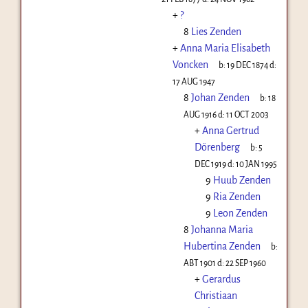
+
?
8
Lies Zenden
+
Anna Maria Elisabeth
Voncken
b:
19 DEC 1874
d:
17 AUG 1947
8
Johan Zenden
b:
18
AUG 1916
d:
11 OCT 2003
+
Anna Gertrud
Dörenberg
b:
5
DEC 1919
d:
10 JAN 1995
9
Huub Zenden
9
Ria Zenden
9
Leon Zenden
8
Johanna Maria
Hubertina Zenden
b:
ABT 1901
d:
22 SEP 1960
+
Gerardus
Christiaan