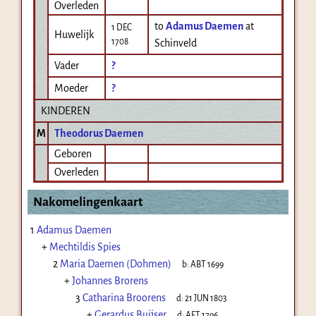
Overleden
to
Adamus Daemen
at
1 DEC
Huwelijk
1708
Schinveld
Vader
?
Moeder
?
KINDEREN
M
Theodorus Daemen
Geboren
Overleden
Nakomelingenkaart
1
Adamus Daemen
+
Mechtildis Spies
2
Maria Daemen (Dohmen)
b:
ABT 1699
+
Johannes Brorens
3
Catharina Broorens
d:
21 JUN 1803
+
Gerardus Buijser
d:
AFT 1796