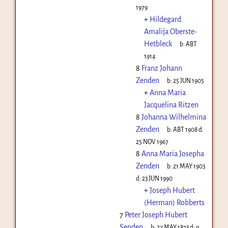
1979
+
Hildegard
Amalija Oberste-
Hetbleck
b:
ABT
1914
8
Franz Johann
Zenden
b:
25 JUN 1905
+
Anna Maria
Jacquelina Ritzen
8
Johanna Wilhelmina
Zenden
b:
ABT 1908
d:
25 NOV 1967
8
Anna Maria Josepha
Zenden
b:
21 MAY 1903
d:
23 JUN 1990
+
Joseph Hubert
(Herman) Robberts
7
Peter Joseph Hubert
Senden
b:
27 MAY 1873
d:
9