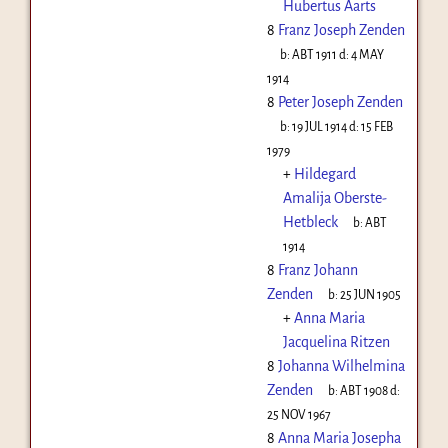
Hubertus Aarts
8
Franz Joseph Zenden
b:
ABT 1911
d:
4 MAY
1914
8
Peter Joseph Zenden
b:
19 JUL 1914
d:
15 FEB
1979
+
Hildegard
Amalija Oberste-
Hetbleck
b:
ABT
1914
8
Franz Johann
Zenden
b:
25 JUN 1905
+
Anna Maria
Jacquelina Ritzen
8
Johanna Wilhelmina
Zenden
b:
ABT 1908
d:
25 NOV 1967
8
Anna Maria Josepha