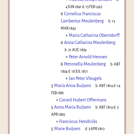
4 JUN 1841
d:
13 FEB 1922
6
Cornelius Franciscus
Lambertus Meulenberg
b:
13
MAR 1842
+
Maria Catharina Oberndorff
6
Anna Catharina Meulenberg
b:
21 AUG 1839
+
Peter Arnold Hennen
6
Petronella Meulenberg
b:
ABT
1834
d:
18 JUL 1871
+
Jan Peter Vleugels
5
Maria Anna Buijsers
b:
ABT 1814
d:
14
FEB 1881
+
Gerard Hubert Offermans
5
Anna Maria Buijsers
b:
ABT 1819
d:
3
APR 1865
+
Franciscus Hendricks
5
Marie Buijsers
d:
3 APR 1810