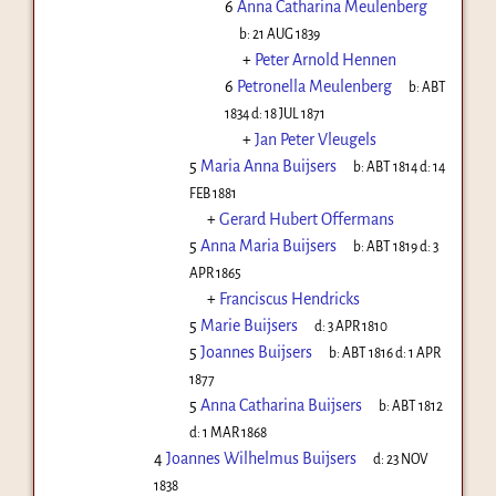
6
Anna Catharina Meulenberg
b:
21 AUG 1839
+
Peter Arnold Hennen
6
Petronella Meulenberg
b:
ABT
1834
d:
18 JUL 1871
+
Jan Peter Vleugels
5
Maria Anna Buijsers
b:
ABT 1814
d:
14
FEB 1881
+
Gerard Hubert Offermans
5
Anna Maria Buijsers
b:
ABT 1819
d:
3
APR 1865
+
Franciscus Hendricks
5
Marie Buijsers
d:
3 APR 1810
5
Joannes Buijsers
b:
ABT 1816
d:
1 APR
1877
5
Anna Catharina Buijsers
b:
ABT 1812
d:
1 MAR 1868
4
Joannes Wilhelmus Buijsers
d:
23 NOV
1838