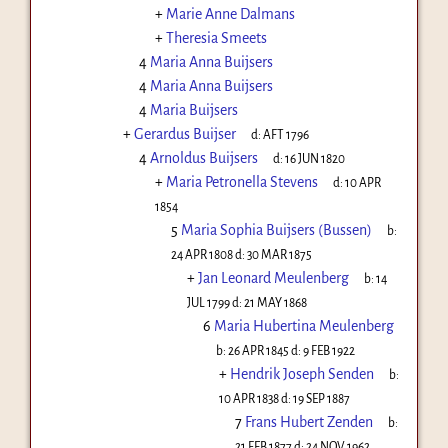
+
Marie Anne Dalmans
+
Theresia Smeets
4
Maria Anna Buijsers
4
Maria Anna Buijsers
4
Maria Buijsers
+
Gerardus Buijser
d:
AFT 1796
4
Arnoldus Buijsers
d:
16 JUN 1820
+
Maria Petronella Stevens
d:
10 APR
1854
5
Maria Sophia Buijsers (Bussen)
b:
24 APR 1808
d:
30 MAR 1875
+
Jan Leonard Meulenberg
b:
14
JUL 1799
d:
21 MAY 1868
6
Maria Hubertina Meulenberg
b:
26 APR 1845
d:
9 FEB 1922
+
Hendrik Joseph Senden
b:
10 APR 1838
d:
19 SEP 1887
7
Frans Hubert Zenden
b:
21 FEB 1877
d:
24 NOV 1962