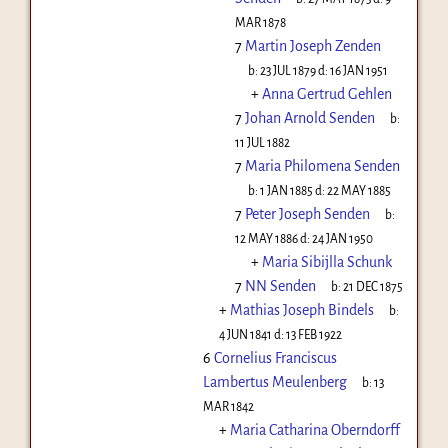
MAR 1878
7
Martin Joseph Zenden
b:
23 JUL 1879
d:
16 JAN 1951
+
Anna Gertrud Gehlen
7
Johan Arnold Senden
b:
11 JUL 1882
7
Maria Philomena Senden
b:
1 JAN 1885
d:
22 MAY 1885
7
Peter Joseph Senden
b:
12 MAY 1886
d:
24 JAN 1950
+
Maria Sibijlla Schunk
7
NN Senden
b:
21 DEC 1875
+
Mathias Joseph Bindels
b:
4 JUN 1841
d:
13 FEB 1922
6
Cornelius Franciscus
Lambertus Meulenberg
b:
13
MAR 1842
+
Maria Catharina Oberndorff