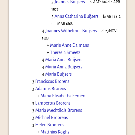
5
Joannes Buijsers
b:
ABT 1816
d:
1 APR
1877
5
Anna Catharina Buijsers
b:
ABT 1812
d:
1 MAR 1868
4
Joannes Wilhelmus Buijsers
d:
23 NOV
1838
+
Marie Anne Dalmans
+
Theresia Smeets
4
Maria Anna Buijsers
4
Maria Anna Buijsers
4
Maria Buijsers
3
Franciscus Brorens
3
Adamus Brorens
+
Maria Elisabetha Eemen
3
Lambertus Brorens
3
Maria Mechtildis Brorens
3
Michael Broorens
3
Helen Broorens
+
Matthias Roghs