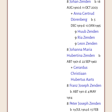
8
Johan Zenden
b:
18
AUG 1916
d:
11 OCT 2003
+
Anna Gertrud
Dörenberg
b:
5
DEC 1919
d:
10 JAN 1995
9
Huub Zenden
9
Ria Zenden
9
Leon Zenden
8
Johanna Maria
Hubertina Zenden
b:
ABT 1901
d:
22 SEP 1960
+
Gerardus
Christiaan
Hubertus Aarts
8
Franz Joseph Zenden
b:
ABT 1911
d:
4 MAY
1914
8
Peter Joseph Zenden
b:
19 JUL 1914
d:
15 FEB