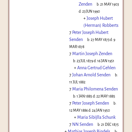
Zenden
b:
21 MAY 1903
d:
23 JUN 1990
+
Joseph Hubert
(Herman) Robberts
7
Peter Joseph Hubert
Senden
b:
27 MAY 1873
d:
9
MAR 1878
7
Martin Joseph Zenden
b:
23 JUL 1879
d:
16 JAN 1951
+
Anna Gertrud Gehlen
7
Johan Arnold Senden
b:
11 JUL 1882
7
Maria Philomena Senden
b:
1 JAN 1885
d:
22 MAY 1885
7
Peter Joseph Senden
b:
12 MAY 1886
d:
24 JAN 1950
+
Maria Sibijlla Schunk
7
NN Senden
b:
21 DEC 1875
+
Mathias Joseph Bindels
b: