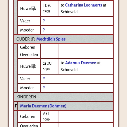
to
Catharina Leonaerts
at
1 DEC
Huwelijk
1708
Schinveld
Vader
?
Moeder
?
OUDER (
F
)
Mechtildis Spies
Geboren
Overleden
to
Adamus Daemen
at
21 OCT
Huwelijk
1698
Schinveld
Vader
?
Moeder
?
KINDEREN
F
Maria Daemen (Dohmen)
ABT
Geboren
1699
Overleden