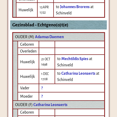
to
Johannes Brorens
at
13 APR
Huwelijk
1722
Schinveld
Gezinsblad - Echtgeno(o)t(e)
OUDER (
M
)
Adamus Daemen
Geboren
Overleden
to
Mechtildis Spies
at
21 OCT
Huwelijk
1698
Schinveld
to
Catharina Leonaerts
at
1 DEC
Huwelijk
1708
Schinveld
Vader
?
Moeder
?
OUDER (
F
)
Catharina Leonaerts
Geboren