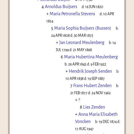
4
Arnoldus Buijsers
d:
16 JUN 1820
+
Maria Petronella Stevens
d:
10 APR
1854
5
Maria Sophia Buijsers (Bussen)
b:
24 APR 1808
d:
30 MAR 1875
+
Jan Leonard Meulenberg
b:
14
JUL 1799
d:
21 MAY 1868
6
Maria Hubertina Meulenberg
b:
26 APR 1845
d:
9 FEB 1922
+
Hendrik Joseph Senden
b:
10 APR 1838
d:
19 SEP 1887
7
Frans Hubert Zenden
b:
21 FEB 1877
d:
24 NOV 1962
+
?
8
Lies Zenden
+
Anna Maria Elisabeth
Voncken
b:
19 DEC 1874
d:
17 AUG 1947