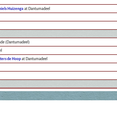
niels Huizenga
at Dantumadeel
e (Dantumadeel)
el
ters de Hoop
at Dantumadeel