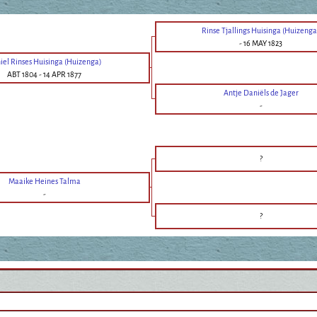
Rinse Tjallings Huisinga (Huizenga
-
16 MAY 1823
iel Rinses Huisinga (Huizenga)
ABT 1804
-
14 APR 1877
Antje Daniëls de Jager
-
?
Maaike Heines Talma
-
?