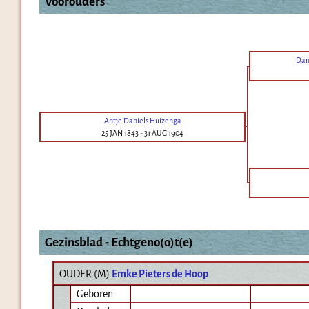
Voorouders
Dan
Antje Daniels Huizenga
25 JAN 1843
-
31 AUG 1904
Gezinsblad - Echtgeno(o)t(e)
OUDER (
M
)
Emke Pieters de Hoop
Geboren