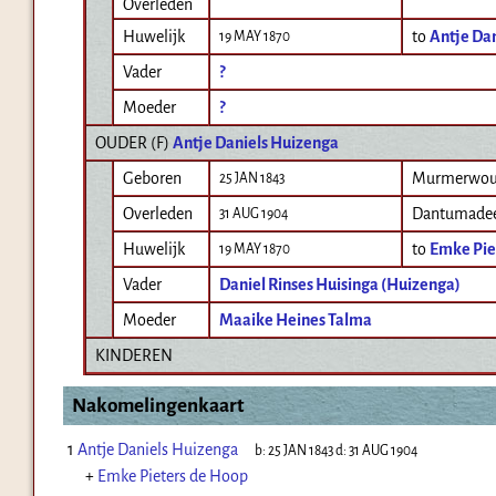
Overleden
Huwelijk
to
Antje Da
19 MAY 1870
Vader
?
Moeder
?
OUDER (
F
)
Antje Daniels Huizenga
Geboren
Murmerwoud
25 JAN 1843
Overleden
Dantumade
31 AUG 1904
Huwelijk
to
Emke Pie
19 MAY 1870
Vader
Daniel Rinses Huisinga (Huizenga)
Moeder
Maaike Heines Talma
KINDEREN
Nakomelingenkaart
1
Antje Daniels Huizenga
b:
25 JAN 1843
d:
31 AUG 1904
+
Emke Pieters de Hoop