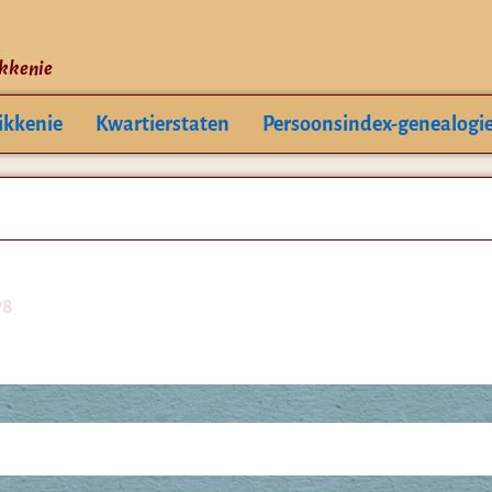
ikkenie
ikkenie
Kwartierstaten
Persoonsindex-genealogi
78