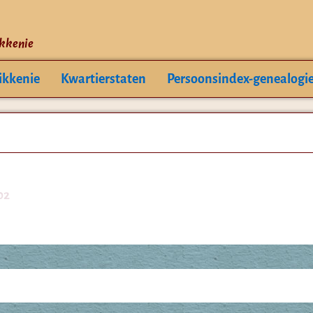
ikkenie
ikkenie
Kwartierstaten
Persoonsindex-genealogi
02