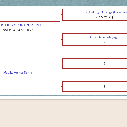
Rinse Tjallings Huisinga (Huizenga
-
16 MAY 1823
iel Rinses Huisinga (Huizenga)
ABT 1804
-
14 APR 1877
Antje Daniëls de Jager
-
?
Maaike Heines Talma
-
?