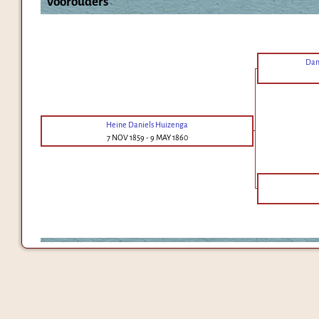
Voorouders
Dan
Heine Daniels Huizenga
7 NOV 1859
-
9 MAY 1860