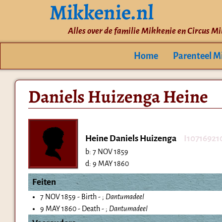
Mikkenie.nl
Alles over de familie Mikkenie en Circus M
Home
Parenteel M
Daniels Huizenga Heine
Heine Daniels Huizenga
I10716921
b:
7 NOV 1859
d:
9 MAY 1860
Feiten
7 NOV 1859 - Birth - ;
Dantumadeel
9 MAY 1860 - Death - ;
Dantumadeel