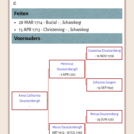
d:
Feiten
28 MAR 1714 - Burial - ;
Schaesberg
15 APR 1713 - Christening - ;
Schaesberg
Voorouders
Goswinus Doutzenberg
-
16 NOV 1706
Henricus
Dautzenbergh
-
5 APR 1750
Johanna Jungen
-
19 SEP 1693
Anna Catharina
Dautzenbergh
-
Petrus Doutzenberg
-
29 JUN 1720
Maria Dautzenbergh
ABT 1672
-
18 JUL 1766