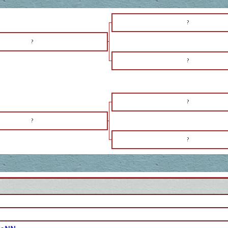
?
?
?
?
?
?