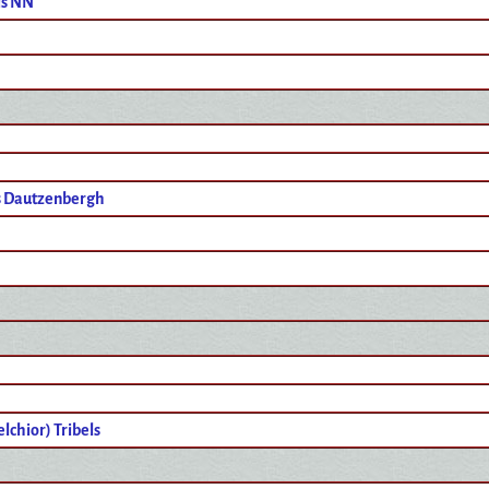
is NN
 Dautzenbergh
lchior) Tribels