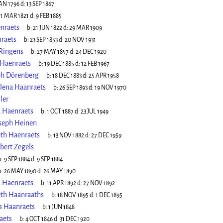
JAN 1796
d:
13 SEP 1867
:
1 MAR 1821
d:
9 FEB 1885
nraets
b:
21 JUN 1822
d:
29 MAR 1909
raets
b:
23 SEP 1853
d:
20 NOV 1931
 Ringens
b:
27 MAY 1857
d:
24 DEC 1920
 Haenraets
b:
19 DEC 1885
d:
12 FEB 1967
ph Dörenberg
b:
18 DEC 1883
d:
25 APR 1958
lena Haanraets
b:
26 SEP 1893
d:
19 NOV 1970
ler
 Haenraets
b:
1 OCT 1887
d:
23 JUL 1949
oseph Heinen
eth Haenraets
b:
13 NOV 1882
d:
27 DEC 1959
bert Zegels
b:
9 SEP 1884
d:
9 SEP 1884
b:
26 MAY 1890
d:
26 MAY 1890
 Haenraets
b:
11 APR 1892
d:
27 NOV 1892
eth Haanraaths
b:
18 NOV 1895
d:
1 DEC 1895
s Haanraets
b:
1 JUN 1848
aets
b:
4 OCT 1846
d:
31 DEC 1920