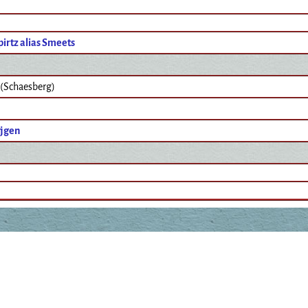
irtz alias Smeets
 (Schaesberg)
ijgen