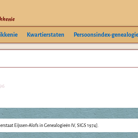
ikkenie
ikkenie
Kwartierstaten
Persoonsindex-genealogi
96
rstaat Eijssen-Alofs in Genealogieën IV, SIGS 1974].