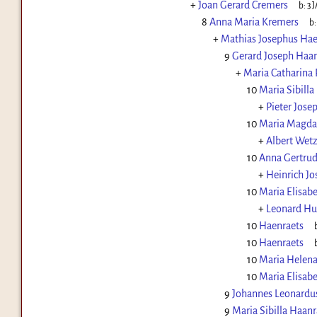
+
Joan Gerard Cremers
b:
3 
8
Anna Maria Kremers
b
+
Mathias Josephus Hae
9
Gerard Joseph Haan
+
Maria Catharina
10
Maria Sibilla
+
Pieter Jose
10
Maria Magda
+
Albert Wetz
10
Anna Gertrud
+
Heinrich J
10
Maria Elisab
+
Leonard Hu
10
Haenraets
10
Haenraets
10
Maria Helena
10
Maria Elisab
9
Johannes Leonardu
9
Maria Sibilla Haanr