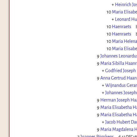
+
Heinrich J
10
Maria Elisab
+
Leonard Hu
10
Haenraets
10
Haenraets
10
Maria Helena
10
Maria Elisab
9
Johannes Leonardu
9
Maria Sibilla Haanr
+
Godfried Joseph 
9
Anna Gertrud Haan
+
Wijnandus Gerar
+
Johannes Joseph
9
Herman Joseph Haa
9
Maria Elisabetha H
9
Maria Elisabetha H
+
Jacob Hubert Da
9
Maria Magdalena H
7
Joannes Römkens