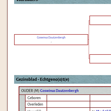
Goswinus Dautzenbergh
-
Gezinsblad - Echtgeno(o)t(e)
OUDER (
M
)
Goswinus Dautzenbergh
Geboren
Overleden