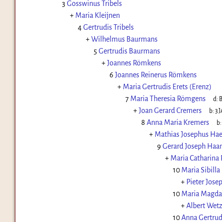
3
Gosswinus Tribels
+
Maria Kleijnen
4
Gertrudis Tribels
+
Wilhelmus Baurmans
5
Gertrudis Baurmans
+
Joannes Römkens
6
Joannes Reinerus Römkens
+
Maria Gertrudis Erets (Erenz)
7
Maria Theresia Römgens
d:
B
+
Joan Gerard Cremers
b:
3 
8
Anna Maria Kremers
b
+
Mathias Josephus Hae
9
Gerard Joseph Haan
+
Maria Catharina
10
Maria Sibilla
+
Pieter Jose
10
Maria Magda
+
Albert Wetz
10
Anna Gertrud