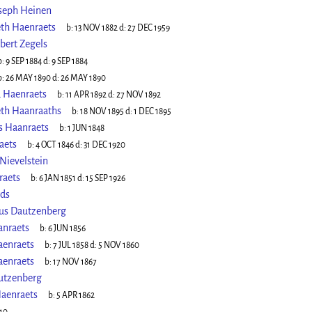
oseph Heinen
eth Haenraets
b:
13 NOV 1882
d:
27 DEC 1959
bert Zegels
b:
9 SEP 1884
d:
9 SEP 1884
b:
26 MAY 1890
d:
26 MAY 1890
 Haenraets
b:
11 APR 1892
d:
27 NOV 1892
eth Haanraaths
b:
18 NOV 1895
d:
1 DEC 1895
s Haanraets
b:
1 JUN 1848
aets
b:
4 OCT 1846
d:
31 DEC 1920
Nievelstein
raets
b:
6 JAN 1851
d:
15 SEP 1926
ds
us Dautzenberg
nraets
b:
6 JUN 1856
aenraets
b:
7 JUL 1858
d:
5 NOV 1860
aenraets
b:
17 NOV 1867
utzenberg
aenraets
b:
5 APR 1862