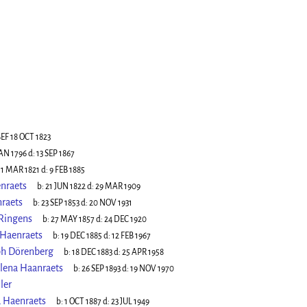
EF 18 OCT 1823
JAN 1796
d:
13 SEP 1867
:
1 MAR 1821
d:
9 FEB 1885
nraets
b:
21 JUN 1822
d:
29 MAR 1909
raets
b:
23 SEP 1853
d:
20 NOV 1931
 Ringens
b:
27 MAY 1857
d:
24 DEC 1920
 Haenraets
b:
19 DEC 1885
d:
12 FEB 1967
ph Dörenberg
b:
18 DEC 1883
d:
25 APR 1958
lena Haanraets
b:
26 SEP 1893
d:
19 NOV 1970
ler
 Haenraets
b:
1 OCT 1887
d:
23 JUL 1949