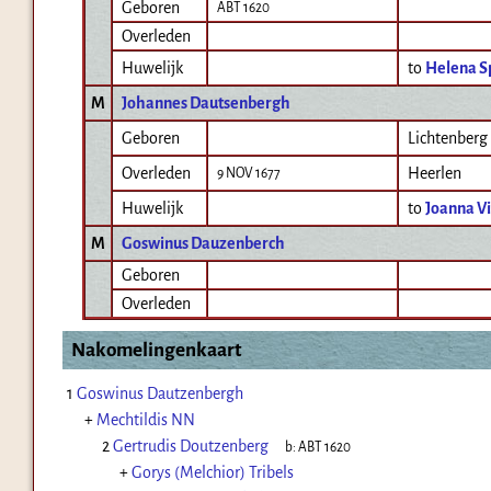
Geboren
ABT 1620
Overleden
Huwelijk
to
Helena Sp
M
Johannes Dautsenbergh
Geboren
Lichtenberg
Overleden
Heerlen
9 NOV 1677
Huwelijk
to
Joanna V
M
Goswinus Dauzenberch
Geboren
Overleden
Nakomelingenkaart
1
Goswinus Dautzenbergh
+
Mechtildis NN
2
Gertrudis Doutzenberg
b:
ABT 1620
+
Gorys (Melchior) Tribels