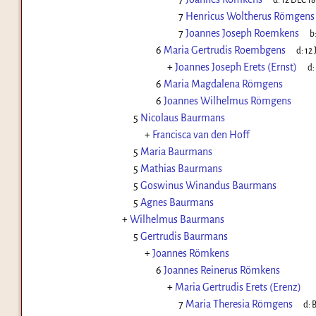
d:
12 DEC 1
7
Henricus Woltherus Römgens
7
Joannes Joseph Roemkens
b
6
Maria Gertrudis Roembgens
d:
12 
+
Joannes Joseph Erets (Ernst)
d:
6
Maria Magdalena Römgens
6
Joannes Wilhelmus Römgens
5
Nicolaus Baurmans
+
Francisca van den Hoff
5
Maria Baurmans
5
Mathias Baurmans
5
Goswinus Winandus Baurmans
5
Agnes Baurmans
+
Wilhelmus Baurmans
5
Gertrudis Baurmans
+
Joannes Römkens
6
Joannes Reinerus Römkens
+
Maria Gertrudis Erets (Erenz)
7
Maria Theresia Römgens
d:
B