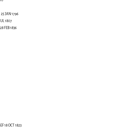
810
:
25 JAN 1796
JUL 1807
28 FEB 1836
EF 18 OCT 1823