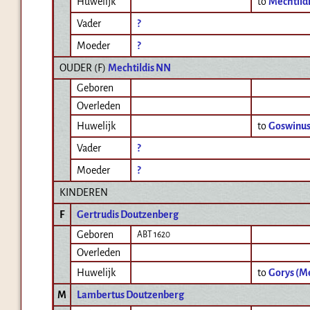
Huwelijk
to
Mechtild
Vader
?
Moeder
?
OUDER (
F
)
Mechtildis NN
Geboren
Overleden
Huwelijk
to
Goswinus
Vader
?
Moeder
?
KINDEREN
F
Gertrudis Doutzenberg
Geboren
ABT 1620
Overleden
Huwelijk
to
Gorys (Me
M
Lambertus Doutzenberg