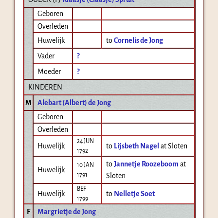
Geboren
Overleden
Huwelijk
to
Cornelis de Jong
Vader
?
Moeder
?
KINDEREN
M
Alebart (Albert) de Jong
Geboren
Overleden
24 JUN
Huwelijk
to
Lijsbeth Nagel
at Sloten
1792
to
Jannetje Roozeboom
at
10 JAN
Huwelijk
1791
Sloten
BEF
Huwelijk
to
Nelletje Soet
1799
F
Margrietje de Jong