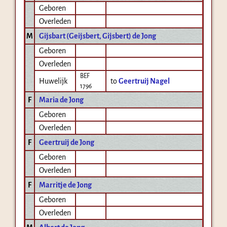
Geboren
Overleden
M
Gijsbart (Geijsbert, Gijsbert) de Jong
Geboren
Overleden
BEF
Huwelijk
to
Geertruij Nagel
1796
F
Maria de Jong
Geboren
Overleden
F
Geertruij de Jong
Geboren
Overleden
F
Marritje de Jong
Geboren
Overleden