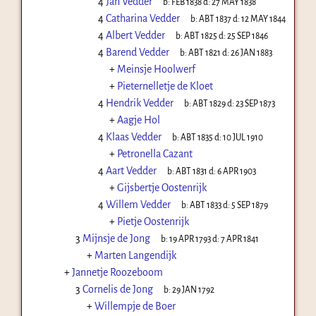
4
Jan Vedder
b:
FEB 1838
d:
27 MAY 1838
4
Catharina Vedder
b:
ABT 1837
d:
12 MAY 1844
4
Albert Vedder
b:
ABT 1825
d:
25 SEP 1846
4
Barend Vedder
b:
ABT 1821
d:
26 JAN 1883
+
Meinsje Hoolwerf
+
Pieternelletje de Kloet
4
Hendrik Vedder
b:
ABT 1829
d:
23 SEP 1873
+
Aagje Hol
4
Klaas Vedder
b:
ABT 1835
d:
10 JUL 1910
+
Petronella Cazant
4
Aart Vedder
b:
ABT 1831
d:
6 APR 1903
+
Gijsbertje Oostenrijk
4
Willem Vedder
b:
ABT 1833
d:
5 SEP 1879
+
Pietje Oostenrijk
3
Mijnsje de Jong
b:
19 APR 1793
d:
7 APR 1841
+
Marten Langendijk
+
Jannetje Roozeboom
3
Cornelis de Jong
b:
29 JAN 1792
+
Willempje de Boer