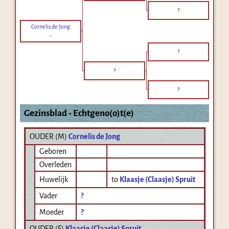
?
Cornelis de Jong
-
?
?
?
Gezinsblad - Echtgeno(o)t(e)
OUDER (
M
)
Cornelis de Jong
Geboren
Overleden
Huwelijk
to
Klaasje (Claasje) Spruit
Vader
?
Moeder
?
OUDER (
F
)
Klaasje (Claasje) Spruit