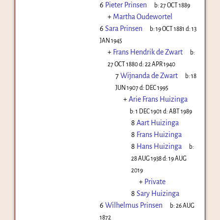
6
Pieter Prinsen
b:
27 OCT 1889
+
Martha Oudewortel
6
Sara Prinsen
b:
19 OCT 1881
d:
13
JAN 1945
+
Frans Hendrik de Zwart
b:
27 OCT 1880
d:
22 APR 1940
7
Wijnanda de Zwart
b:
18
JUN 1907
d:
DEC 1995
+
Arie Frans Huizinga
b:
1 DEC 1901
d:
ABT 1989
8
Aart Huizinga
8
Frans Huizinga
8
Hans Huizinga
b:
28 AUG 1938
d:
19 AUG
2019
+
Private
8
Sary Huizinga
6
Wilhelmus Prinsen
b:
26 AUG
1872