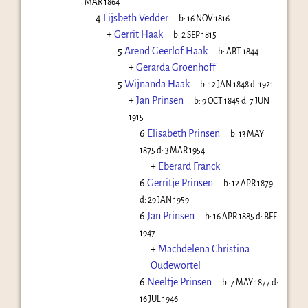
MAR 1864
4
Lijsbeth Vedder
b:
16 NOV 1816
+
Gerrit Haak
b:
2 SEP 1815
5
Arend Geerlof Haak
b:
ABT 1844
+
Gerarda Groenhoff
5
Wijnanda Haak
b:
12 JAN 1848
d:
1921
+
Jan Prinsen
b:
9 OCT 1845
d:
7 JUN
1915
6
Elisabeth Prinsen
b:
13 MAY
1875
d:
3 MAR 1954
+
Eberard Franck
6
Gerritje Prinsen
b:
12 APR 1879
d:
29 JAN 1959
6
Jan Prinsen
b:
16 APR 1885
d:
BEF
1947
+
Machdelena Christina
Oudewortel
6
Neeltje Prinsen
b:
7 MAY 1877
d:
16 JUL 1946