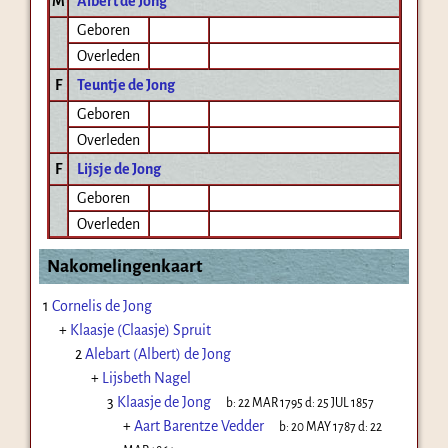
M
Albert de Jong
Geboren
Overleden
F
Teuntje de Jong
Geboren
Overleden
F
Lijsje de Jong
Geboren
Overleden
Nakomelingenkaart
1
Cornelis de Jong
+
Klaasje (Claasje) Spruit
2
Alebart (Albert) de Jong
+
Lijsbeth Nagel
3
Klaasje de Jong
b:
22 MAR 1795
d:
25 JUL 1857
+
Aart Barentze Vedder
b:
20 MAY 1787
d:
22