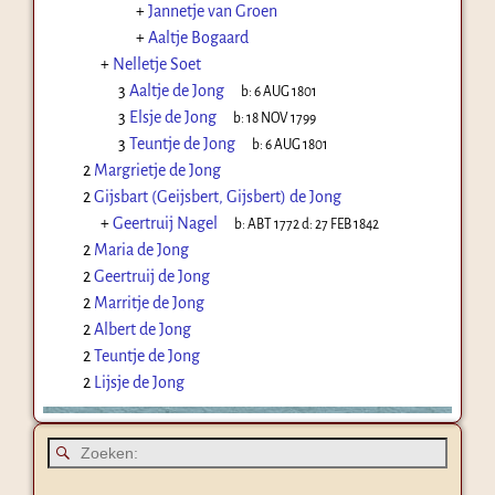
+
Jannetje van Groen
+
Aaltje Bogaard
+
Nelletje Soet
3
Aaltje de Jong
b:
6 AUG 1801
3
Elsje de Jong
b:
18 NOV 1799
3
Teuntje de Jong
b:
6 AUG 1801
2
Margrietje de Jong
2
Gijsbart (Geijsbert, Gijsbert) de Jong
+
Geertruij Nagel
b:
ABT 1772
d:
27 FEB 1842
2
Maria de Jong
2
Geertruij de Jong
2
Marritje de Jong
2
Albert de Jong
2
Teuntje de Jong
2
Lijsje de Jong