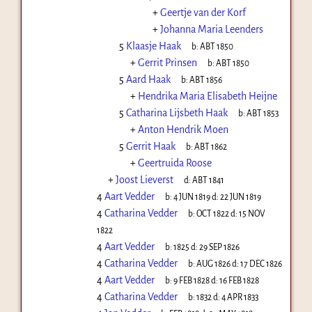
+
Geertje van der Korf
+
Johanna Maria Leenders
5
Klaasje Haak
b:
ABT 1850
+
Gerrit Prinsen
b:
ABT 1850
5
Aard Haak
b:
ABT 1856
+
Hendrika Maria Elisabeth Heijne
5
Catharina Lijsbeth Haak
b:
ABT 1853
+
Anton Hendrik Moen
5
Gerrit Haak
b:
ABT 1862
+
Geertruida Roose
+
Joost Lieverst
d:
ABT 1841
4
Aart Vedder
b:
4 JUN 1819
d:
22 JUN 1819
4
Catharina Vedder
b:
OCT 1822
d:
15 NOV
1822
4
Aart Vedder
b:
1825
d:
29 SEP 1826
4
Catharina Vedder
b:
AUG 1826
d:
17 DEC 1826
4
Aart Vedder
b:
9 FEB 1828
d:
16 FEB 1828
4
Catharina Vedder
b:
1832
d:
4 APR 1833