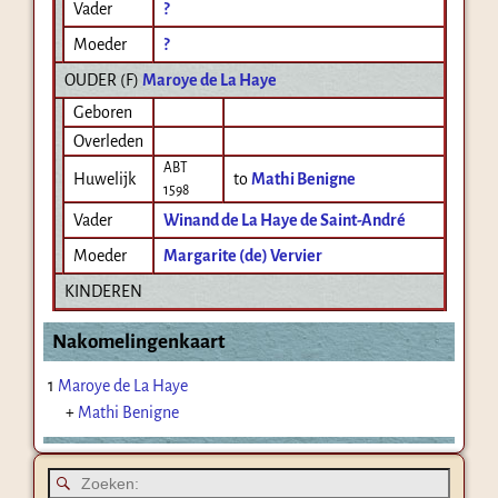
Vader
?
Moeder
?
OUDER (
F
)
Maroye de La Haye
Geboren
Overleden
ABT
Huwelijk
to
Mathi Benigne
1598
Vader
Winand de La Haye de Saint-André
Moeder
Margarite (de) Vervier
KINDEREN
Nakomelingenkaart
1
Maroye de La Haye
+
Mathi Benigne