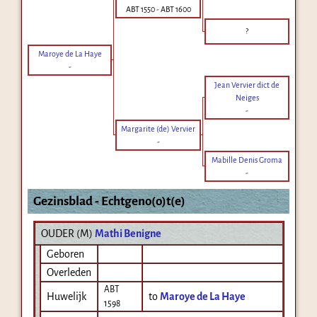
ABT 1550
-
ABT 1600
?
Maroye de La Haye
-
Jean Vervier dict de
Neiges
-
Margarite (de) Vervier
-
Mabille Denis Groma
-
Gezinsblad - Echtgeno(o)t(e)
OUDER (
M
)
Mathi Benigne
Geboren
Overleden
ABT
Huwelijk
to
Maroye de La Haye
1598