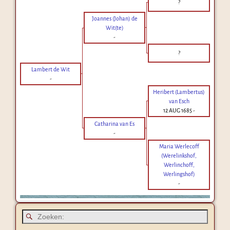
?
Joannes (Johan) de
Wit(te)
-
?
Lambert de Wit
-
Heribert (Lambertus)
van Esch
12 AUG 1685
-
Catharina van Es
-
Maria Werlecoff
(Werelinkshof,
Werlinchoff,
Werlingshof)
-