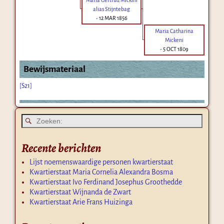
alias Stijntebag
-
12 MAR 1856
Maria Catharina
Mickeni
-
5 OCT 1809
Bewijsmateriaal
[S21]
Recente berichten
Lijst noemenswaardige personen kwartierstaat
Kwartierstaat Maria Cornelia Alexandra Bosma
Kwartierstaat Ivo Ferdinand Josephus Groothedde
Kwartierstaat Wijnanda de Zwart
Kwartierstaat Arie Frans Huizinga