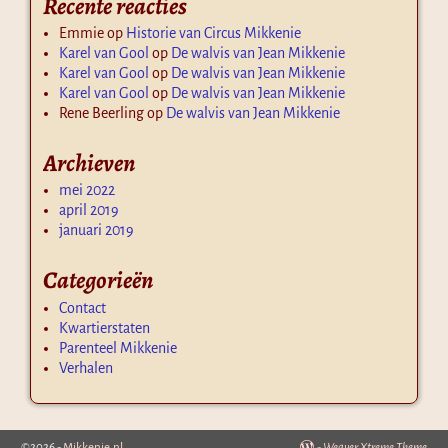
Recente reacties
Emmie
op
Historie van Circus Mikkenie
Karel van Gool
op
De walvis van Jean Mikkenie
Karel van Gool
op
De walvis van Jean Mikkenie
Karel van Gool
op
De walvis van Jean Mikkenie
Rene Beerling
op
De walvis van Jean Mikkenie
Archieven
mei 2022
april 2019
januari 2019
Categorieën
Contact
Kwartierstaten
Parenteel Mikkenie
Verhalen
©2026 -
Mikkenie.nl
-
Weaver Xtreme Theme