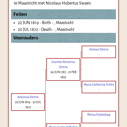
te Maastricht met Nicolaus Hubertus Swaen.
Feiten
22 JUN 1819 - Birth - ;
Maastricht
20 JUL 1872 - Death - ;
Maastricht
Voorouders
Antoon Detrie
-
Joannes Reinerus
Detrie
24 JUN 1787
-
21 FEB
1855
Maria Catharina Freles
-
Antonius Detrie
22 JUN 1819
-
20 JUL
1872
Petrus Stijntebag
-
Maria Gertrud Mickini