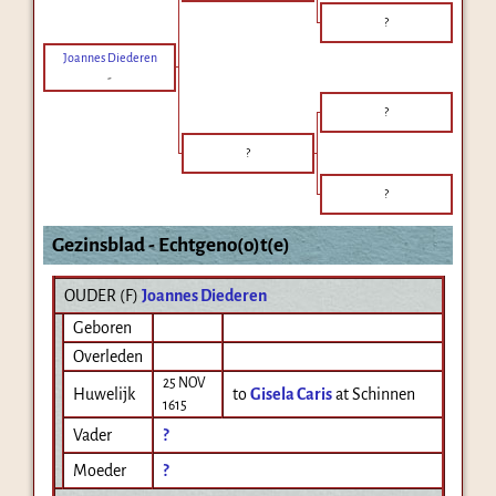
?
Joannes Diederen
-
?
?
?
Gezinsblad - Echtgeno(o)t(e)
OUDER (
F
)
Joannes Diederen
Geboren
Overleden
25 NOV
Huwelijk
to
Gisela Caris
at Schinnen
1615
Vader
?
Moeder
?