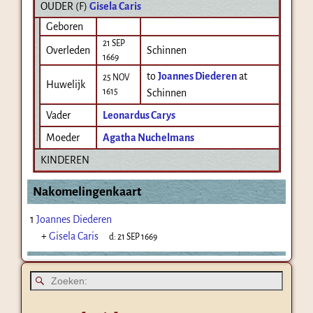
OUDER (
F
)
Gisela Caris
Geboren
21 SEP
Overleden
Schinnen
1669
to
Joannes Diederen
at
25 NOV
Huwelijk
1615
Schinnen
Vader
Leonardus Carys
Moeder
Agatha Nuchelmans
KINDEREN
Nakomelingenkaart
1
Joannes Diederen
+
Gisela Caris
d:
21 SEP 1669