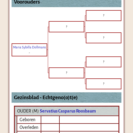
Voorouders
?
?
?
Maria Sybilla Dollmans
-
?
?
?
Gezinsblad - Echtgeno(o)t(e)
OUDER (
M
)
Servatius Casparus Roosbaum
Geboren
Overleden