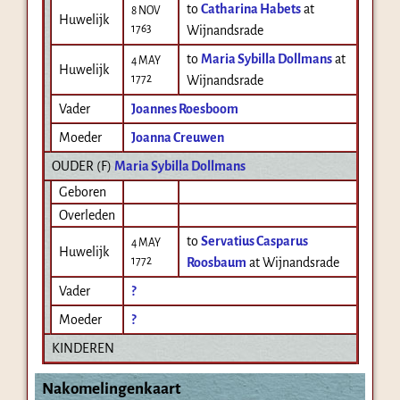
to
Catharina Habets
at
8 NOV
Huwelijk
1763
Wijnandsrade
to
Maria Sybilla Dollmans
at
4 MAY
Huwelijk
1772
Wijnandsrade
Vader
Joannes Roesboom
Moeder
Joanna Creuwen
OUDER (
F
)
Maria Sybilla Dollmans
Geboren
Overleden
to
Servatius Casparus
4 MAY
Huwelijk
1772
Roosbaum
at Wijnandsrade
Vader
?
Moeder
?
KINDEREN
Nakomelingenkaart