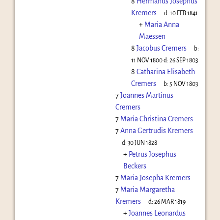
8
Hermanus Josephus
Kremers
d:
10 FEB 1841
+
Maria Anna
Maessen
8
Jacobus Cremers
b:
11 NOV 1800
d:
26 SEP 1803
8
Catharina Elisabeth
Cremers
b:
5 NOV 1803
7
Joannes Martinus
Cremers
7
Maria Christina Cremers
7
Anna Gertrudis Kremers
d:
30 JUN 1828
+
Petrus Josephus
Beckers
7
Maria Josepha Kremers
7
Maria Margaretha
Kremers
d:
26 MAR 1819
+
Joannes Leonardus