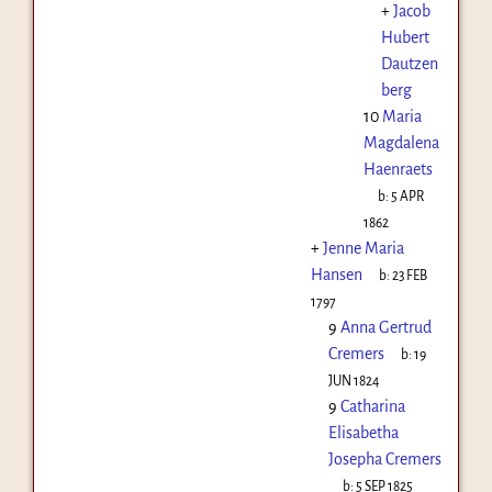
+
Jacob
Hubert
Dautzen
berg
10
Maria
Magdalena
Haenraets
b:
5 APR
1862
+
Jenne Maria
Hansen
b:
23 FEB
1797
9
Anna Gertrud
Cremers
b:
19
JUN 1824
9
Catharina
Elisabetha
Josepha Cremers
b:
5 SEP 1825