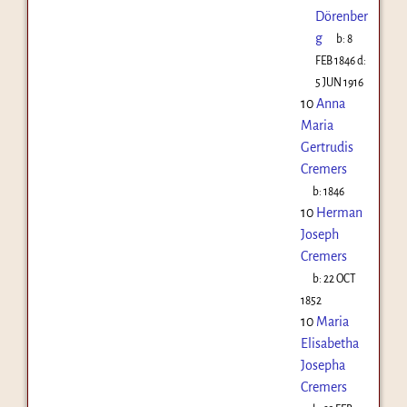
Dörenber
g
b:
8
FEB 1846
d:
5 JUN 1916
10
Anna
Maria
Gertrudis
Cremers
b:
1846
10
Herman
Joseph
Cremers
b:
22 OCT
1852
10
Maria
Elisabetha
Josepha
Cremers