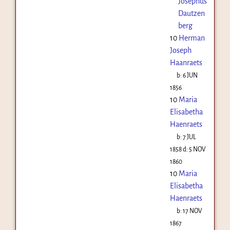
Josephus
Dautzen
berg
10
Herman
Joseph
Haanraets
b:
6 JUN
1856
10
Maria
Elisabetha
Haenraets
b:
7 JUL
1858
d:
5 NOV
1860
10
Maria
Elisabetha
Haenraets
b:
17 NOV
1867