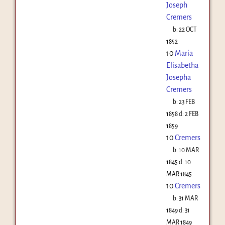
Joseph
Cremers
b:
22 OCT
1852
10
Maria
Elisabetha
Josepha
Cremers
b:
23 FEB
1858
d:
2 FEB
1859
10
Cremers
b:
10 MAR
1845
d:
10
MAR 1845
10
Cremers
b:
31 MAR
1849
d:
31
MAR 1849