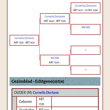
Cornelius Dortants
BEF 1471
-
15 DEC 1556
Cornelis Dortants
ABT 1490
-
BEF 1556
NN NN
-
Cornelis Dortans
ABT 1535
-
BEF 1621
?
NN NN
ABT 1500
-
?
Gezinsblad - Echtgeno(o)t(e)
OUDER (
M
)
Cornelis Dortans
ABT
Geboren
1535
Overleden
BEF 1621