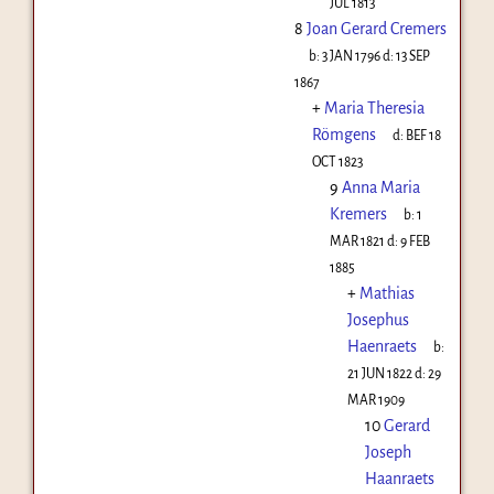
JUL 1813
8
Joan Gerard Cremers
b:
3 JAN 1796
d:
13 SEP
1867
+
Maria Theresia
Römgens
d:
BEF 18
OCT 1823
9
Anna Maria
Kremers
b:
1
MAR 1821
d:
9 FEB
1885
+
Mathias
Josephus
Haenraets
b:
21 JUN 1822
d:
29
MAR 1909
10
Gerard
Joseph
Haanraets