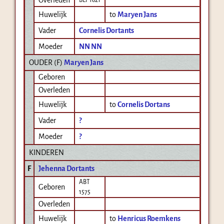
Huwelijk
to
Maryen Jans
Vader
Cornelis Dortants
Moeder
NN NN
OUDER (
F
)
Maryen Jans
Geboren
Overleden
Huwelijk
to
Cornelis Dortans
Vader
?
Moeder
?
KINDEREN
F
Jehenna Dortants
ABT
Geboren
1575
Overleden
Huwelijk
to
Henricus Roemkens