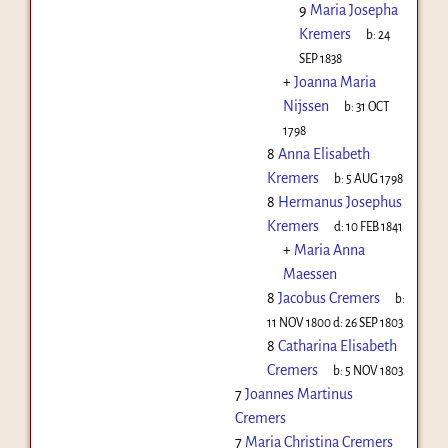
9
Maria Josepha
Kremers
b:
24
SEP 1838
+
Joanna Maria
Nijssen
b:
31 OCT
1798
8
Anna Elisabeth
Kremers
b:
5 AUG 1798
8
Hermanus Josephus
Kremers
d:
10 FEB 1841
+
Maria Anna
Maessen
8
Jacobus Cremers
b:
11 NOV 1800
d:
26 SEP 1803
8
Catharina Elisabeth
Cremers
b:
5 NOV 1803
7
Joannes Martinus
Cremers
7
Maria Christina Cremers