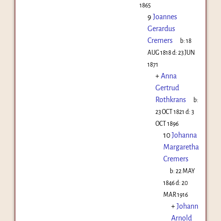
1865
9
Joannes
Gerardus
Cremers
b:
18
AUG 1818
d:
23 JUN
1871
+
Anna
Gertrud
Rothkrans
b:
23 OCT 1821
d:
3
OCT 1896
10
Johanna
Margaretha
Cremers
b:
22 MAY
1846
d:
20
MAR 1916
+
Johann
Arnold