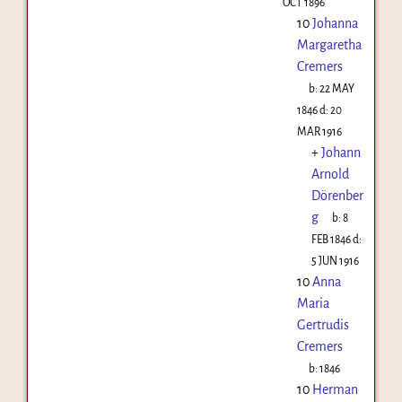
OCT 1896
10
Johanna
Margaretha
Cremers
b:
22 MAY
1846
d:
20
MAR 1916
+
Johann
Arnold
Dörenber
g
b:
8
FEB 1846
d:
5 JUN 1916
10
Anna
Maria
Gertrudis
Cremers
b:
1846
10
Herman