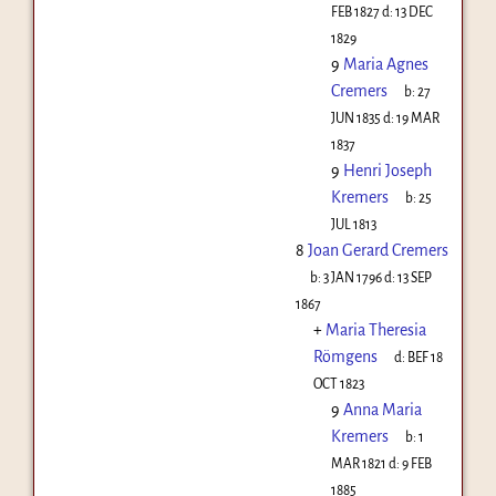
FEB 1827
d:
13 DEC
1829
9
Maria Agnes
Cremers
b:
27
JUN 1835
d:
19 MAR
1837
9
Henri Joseph
Kremers
b:
25
JUL 1813
8
Joan Gerard Cremers
b:
3 JAN 1796
d:
13 SEP
1867
+
Maria Theresia
Römgens
d:
BEF 18
OCT 1823
9
Anna Maria
Kremers
b:
1
MAR 1821
d:
9 FEB
1885