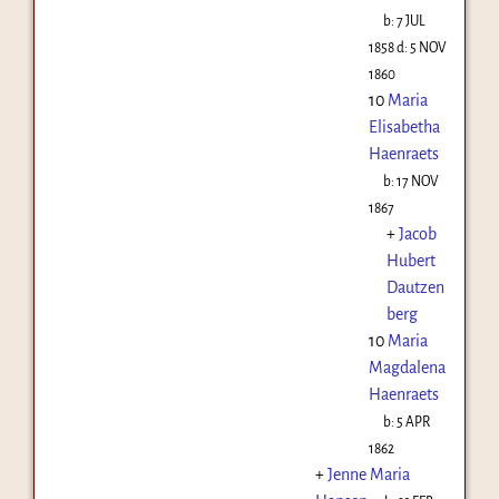
b:
7 JUL
1858
d:
5 NOV
1860
10
Maria
Elisabetha
Haenraets
b:
17 NOV
1867
+
Jacob
Hubert
Dautzen
berg
10
Maria
Magdalena
Haenraets
b:
5 APR
1862
+
Jenne Maria