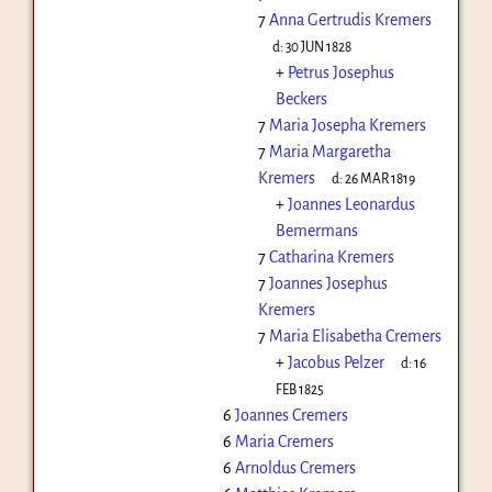
7
Anna Gertrudis Kremers
d:
30 JUN 1828
+
Petrus Josephus
Beckers
7
Maria Josepha Kremers
7
Maria Margaretha
Kremers
d:
26 MAR 1819
+
Joannes Leonardus
Bemermans
7
Catharina Kremers
7
Joannes Josephus
Kremers
7
Maria Elisabetha Cremers
+
Jacobus Pelzer
d:
16
FEB 1825
6
Joannes Cremers
6
Maria Cremers
6
Arnoldus Cremers