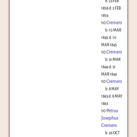
b:
23 FEB
1858
d:
2 FEB
1859
10
Cremers
b:
10 MAR
1845
d:
10
MAR 1845
10
Cremers
b:
31 MAR
1849
d:
31
MAR 1849
10
Cremers
b:
8 MAY
1863
d:
8 MAY
1863
10
Petrus
Josephus
Cremers
b:
26 OCT