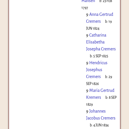
Hansen
b:
23 FEB
1797
9
Anna Gertrud
Cremers
b:
19
JUN 1824
9
Catharina
Elisabetha
Josepha Cremers
b:
5 SEP 1825
9
Hendricus
Josephus
Cremers
b:
29
SEP 1826
9
Maria Gertrud
Kremers
b:
8 SEP
1829
9
Johannes
Jacobus Cremers
b:
4 JUN 1834