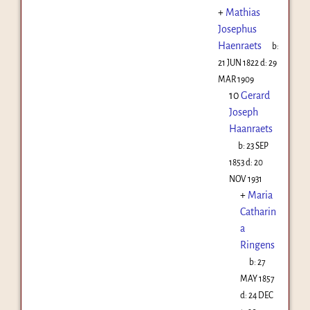
+
Mathias
Josephus
Haenraets
b:
21 JUN 1822
d:
29
MAR 1909
10
Gerard
Joseph
Haanraets
b:
23 SEP
1853
d:
20
NOV 1931
+
Maria
Catharin
a
Ringens
b:
27
MAY 1857
d:
24 DEC