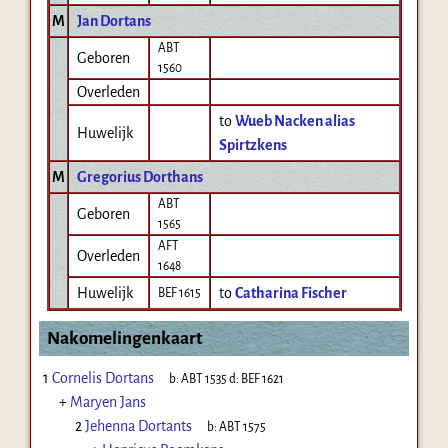
M
Jan Dortans
ABT
Geboren
1560
Overleden
to
Wueb Nacken alias
Huwelijk
Spirtzkens
M
Gregorius Dorthans
ABT
Geboren
1565
AFT
Overleden
1648
Huwelijk
to
Catharina Fischer
BEF 1615
Nakomelingenkaart
1
Cornelis Dortans
b:
ABT 1535
d:
BEF 1621
+
Maryen Jans
2
Jehenna Dortants
b:
ABT 1575