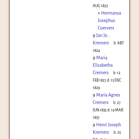
AUG 1823
+
Hermanus
Josephus
Coervers
9
Jan Jo...
Kremers
b:
ABT
1824
9
Maria
Elisabetha
Cremers
b:
12
FEB 1827
d:
13 DEC
1829
9
Maria Agnes
Cremers
b:
27
JUN 1835
d:
19 MAR
1837
9
Henri Joseph
Kremers
b:
25