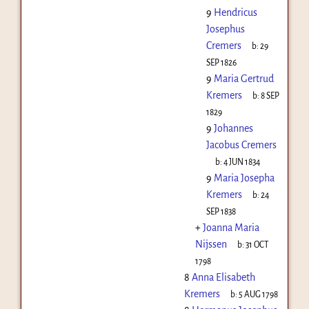
9
Hendricus
Josephus
Cremers
b:
29
SEP 1826
9
Maria Gertrud
Kremers
b:
8 SEP
1829
9
Johannes
Jacobus Cremers
b:
4 JUN 1834
9
Maria Josepha
Kremers
b:
24
SEP 1838
+
Joanna Maria
Nijssen
b:
31 OCT
1798
8
Anna Elisabeth
Kremers
b:
5 AUG 1798