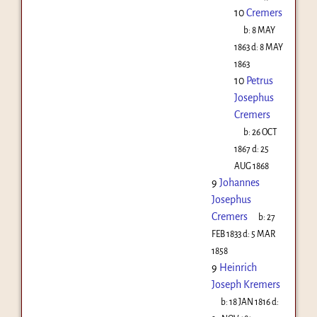
10
Cremers
b:
8 MAY
1863
d:
8 MAY
1863
10
Petrus
Josephus
Cremers
b:
26 OCT
1867
d:
25
AUG 1868
9
Johannes
Josephus
Cremers
b:
27
FEB 1833
d:
5 MAR
1858
9
Heinrich
Joseph Kremers
b:
18 JAN 1816
d: