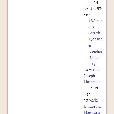
b:
6 JAN
1851
d:
15 SEP
1926
+
Wijnan
dus
Gerards
+
Johann
es
Josephus
Dautzen
berg
10
Herman
Joseph
Haanraets
b:
6 JUN
1856
10
Maria
Elisabetha
Haenraets