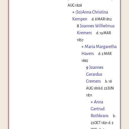
AUG 1828
+
(Jo)Anna Christina
Kempen
d:
8 MAR 1812
8
Joannes Wilhelmus
Kremers
d:
19 MAR
1857
+
Maria Margaretha
Havers
d:
2 MAR
1865
9
Joannes
Gerardus
Cremers
b:
18
AUG 1818
d:
23 JUN
1871
+
Anna
Gertrud
Rothkrans
b:
23 OCT 1821
d:
3