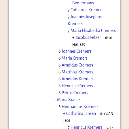
Bemermans
7
Catharina Kremers
7
Joannes Josephus
Kremers
7
Maria Elisabetha Cremers
+
Jacobus Pelzer
d:
16
FEB 1825
6
Joannes Cremers
6
Maria Cremers
6
Arnoldus Cremers
6
Matthias Kremers
6
Arnoldus Kremers
6
Henricus Cremers
6
Petrus Cremers
+
Maria Bransz
6
Hermannus Kremers
+
Catharina Jansen
d:
13 JAN
1806
7
Henricus Kremers
d:
17