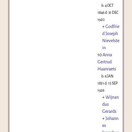
b:
4 OCT
1846
d:
31 DEC
1920
+
Godfrie
d Joseph
Nievelste
in
10
Anna
Gertrud
Haanraets
b:
6 JAN
1851
d:
15 SEP
1926
+
Wijnan
dus
Gerards
+
Johann
es