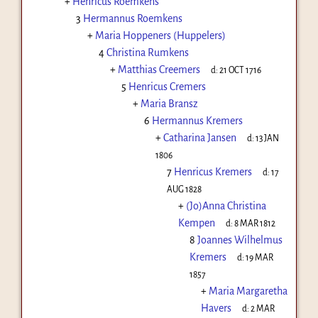
+
Henricus Roemkens
3
Hermannus Roemkens
+
Maria Hoppeners (Huppelers)
4
Christina Rumkens
+
Matthias Creemers
d:
21 OCT 1716
5
Henricus Cremers
+
Maria Bransz
6
Hermannus Kremers
+
Catharina Jansen
d:
13 JAN
1806
7
Henricus Kremers
d:
17
AUG 1828
+
(Jo)Anna Christina
Kempen
d:
8 MAR 1812
8
Joannes Wilhelmus
Kremers
d:
19 MAR
1857
+
Maria Margaretha
Havers
d:
2 MAR