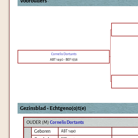
Voorouders
Cornelis Dortants
ABT 1490
-
BEF 1556
Gezinsblad - Echtgeno(o)t(e)
OUDER (
M
)
Cornelis Dortants
Geboren
ABT 1490