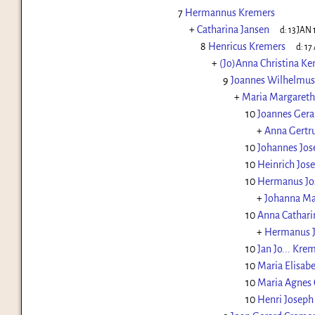
7
Hermannus Kremers
+
Catharina Jansen
d:
13 JAN 
8
Henricus Kremers
d:
17
+
(Jo)Anna Christina K
9
Joannes Wilhelmus
+
Maria Margareth
10
Joannes Gera
+
Anna Gertr
10
Johannes Jos
10
Heinrich Jos
10
Hermanus Jo
+
Johanna Ma
10
Anna Cathari
+
Hermanus J
10
Jan Jo... Kre
10
Maria Elisab
10
Maria Agnes
10
Henri Joseph