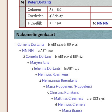
M
Peter Dortants
Geboren
ABT 1530
Overleden
4 JAN 1617
Huwelijk
to
NN NN
ABT 1562
Nakomelingenkaart
1
Cornelis Dortants
b:
ABT 1490
d:
BEF 1556
+
NN NN
b:
ABT 1500
2
Cornelis Dortans
b:
ABT 1535
d:
BEF 1621
+
Maryen Jans
3
Jehenna Dortants
b:
ABT 1575
+
Henricus Roemkens
4
Hermannus Roemkens
+
Maria Hoppeners (Huppelers)
5
Christina Rumkens
+
Matthias Creemers
d:
21 OCT 1716
6
Henricus Cremers
+
Maria Bransz