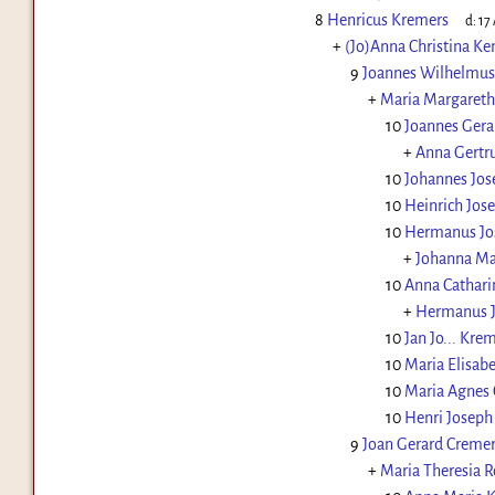
8
Henricus Kremers
d:
17
+
(Jo)Anna Christina K
9
Joannes Wilhelmus
+
Maria Margareth
10
Joannes Gera
+
Anna Gertr
10
Johannes Jos
10
Heinrich Jos
10
Hermanus Jo
+
Johanna Ma
10
Anna Cathari
+
Hermanus J
10
Jan Jo... Kre
10
Maria Elisab
10
Maria Agnes
10
Henri Joseph
9
Joan Gerard Cremer
+
Maria Theresia 