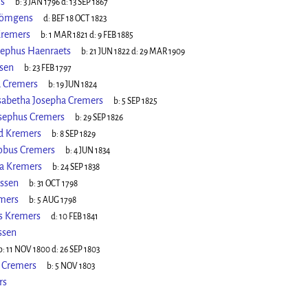
s
b:
3 JAN 1796
d:
13 SEP 1867
Römgens
d:
BEF 18 OCT 1823
Kremers
b:
1 MAR 1821
d:
9 FEB 1885
sephus Haenraets
b:
21 JUN 1822
d:
29 MAR 1909
sen
b:
23 FEB 1797
 Cremers
b:
19 JUN 1824
isabetha Josepha Cremers
b:
5 SEP 1825
sephus Cremers
b:
29 SEP 1826
d Kremers
b:
8 SEP 1829
obus Cremers
b:
4 JUN 1834
a Kremers
b:
24 SEP 1838
jssen
b:
31 OCT 1798
mers
b:
5 AUG 1798
s Kremers
d:
10 FEB 1841
ssen
b:
11 NOV 1800
d:
26 SEP 1803
h Cremers
b:
5 NOV 1803
rs