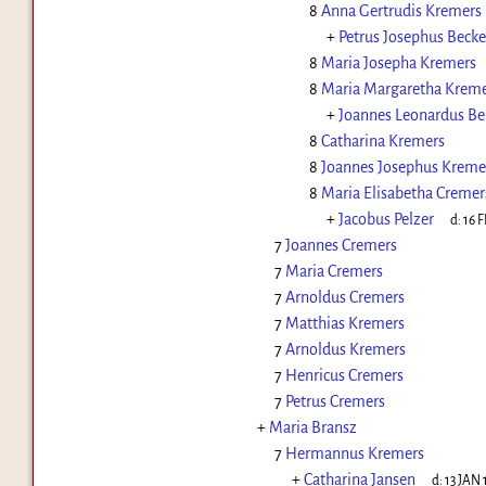
8
Anna Gertrudis Kremers
+
Petrus Josephus Becke
8
Maria Josepha Kremers
8
Maria Margaretha Kreme
+
Joannes Leonardus 
8
Catharina Kremers
8
Joannes Josephus Kreme
8
Maria Elisabetha Cremer
+
Jacobus Pelzer
d:
16 F
7
Joannes Cremers
7
Maria Cremers
7
Arnoldus Cremers
7
Matthias Kremers
7
Arnoldus Kremers
7
Henricus Cremers
7
Petrus Cremers
+
Maria Bransz
7
Hermannus Kremers
+
Catharina Jansen
d:
13 JAN 