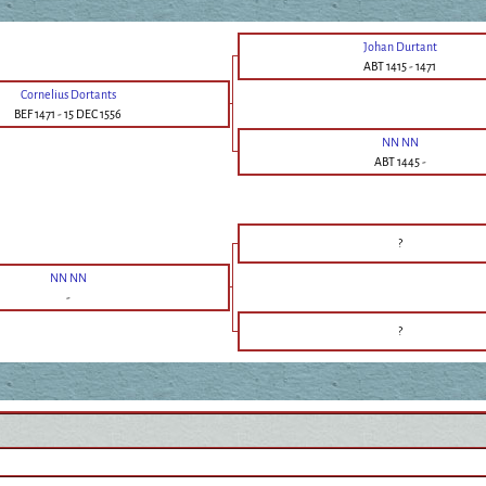
Johan Durtant
ABT 1415
-
1471
Cornelius Dortants
BEF 1471
-
15 DEC 1556
NN NN
ABT 1445
-
?
NN NN
-
?