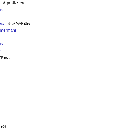
d:
30 JUN 1828
rs
rs
d:
26 MAR 1819
Bemermans
rs
s
EB 1825
1806