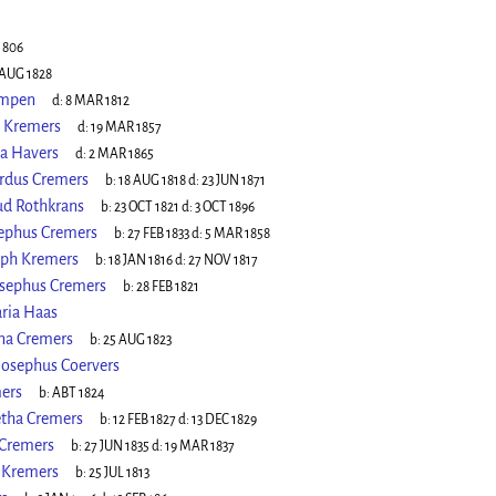
1806
 AUG 1828
empen
d:
8 MAR 1812
 Kremers
d:
19 MAR 1857
a Havers
d:
2 MAR 1865
rdus Cremers
b:
18 AUG 1818
d:
23 JUN 1871
ud Rothkrans
b:
23 OCT 1821
d:
3 OCT 1896
ephus Cremers
b:
27 FEB 1833
d:
5 MAR 1858
eph Kremers
b:
18 JAN 1816
d:
27 NOV 1817
sephus Cremers
b:
28 FEB 1821
ria Haas
na Cremers
b:
25 AUG 1823
osephus Coervers
mers
b:
ABT 1824
etha Cremers
b:
12 FEB 1827
d:
13 DEC 1829
 Cremers
b:
27 JUN 1835
d:
19 MAR 1837
 Kremers
b:
25 JUL 1813