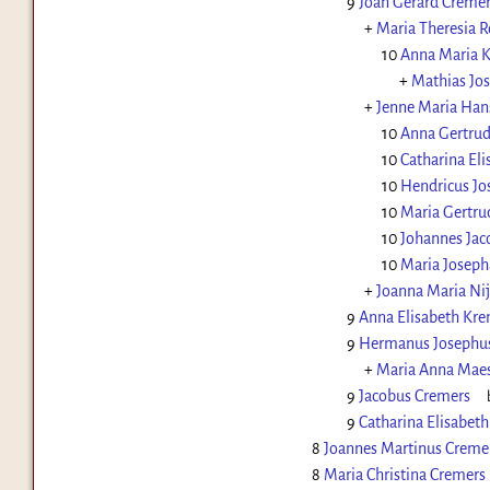
9
Joan Gerard Cremer
+
Maria Theresia 
10
Anna Maria 
+
Mathias Jo
+
Jenne Maria Han
10
Anna Gertrud
10
Catharina El
10
Hendricus Jo
10
Maria Gertru
10
Johannes Jac
10
Maria Joseph
+
Joanna Maria Ni
9
Anna Elisabeth Kre
9
Hermanus Josephu
+
Maria Anna Mae
9
Jacobus Cremers
9
Catharina Elisabet
8
Joannes Martinus Creme
8
Maria Christina Cremers