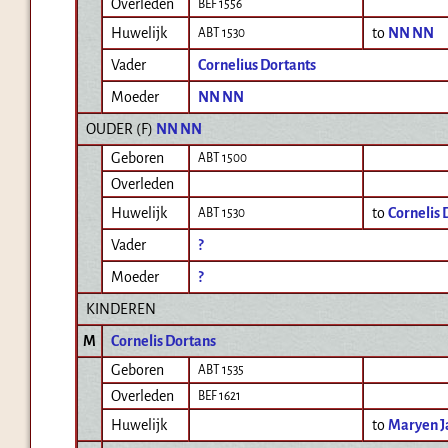
Overleden
BEF 1556
Huwelijk
to
NN NN
ABT 1530
Vader
Cornelius Dortants
Moeder
NN NN
OUDER (
F
)
NN NN
Geboren
ABT 1500
Overleden
Huwelijk
to
Cornelis 
ABT 1530
Vader
?
Moeder
?
KINDEREN
M
Cornelis Dortans
Geboren
ABT 1535
Overleden
BEF 1621
Huwelijk
to
Maryen J