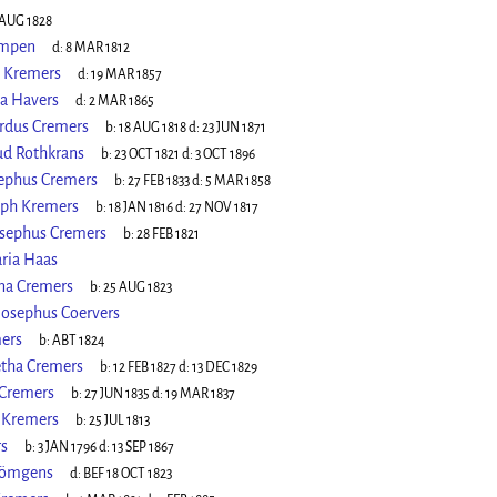
 AUG 1828
empen
d:
8 MAR 1812
 Kremers
d:
19 MAR 1857
a Havers
d:
2 MAR 1865
rdus Cremers
b:
18 AUG 1818
d:
23 JUN 1871
ud Rothkrans
b:
23 OCT 1821
d:
3 OCT 1896
ephus Cremers
b:
27 FEB 1833
d:
5 MAR 1858
eph Kremers
b:
18 JAN 1816
d:
27 NOV 1817
sephus Cremers
b:
28 FEB 1821
ria Haas
na Cremers
b:
25 AUG 1823
osephus Coervers
mers
b:
ABT 1824
etha Cremers
b:
12 FEB 1827
d:
13 DEC 1829
 Cremers
b:
27 JUN 1835
d:
19 MAR 1837
 Kremers
b:
25 JUL 1813
s
b:
3 JAN 1796
d:
13 SEP 1867
Römgens
d:
BEF 18 OCT 1823