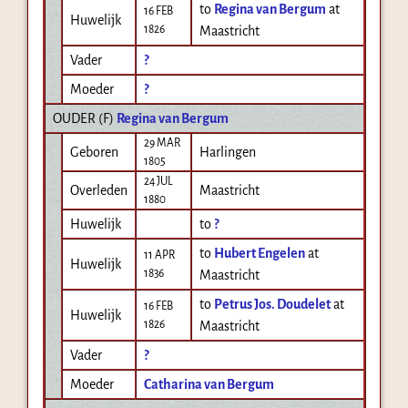
to
Regina van Bergum
at
16 FEB
Huwelijk
1826
Maastricht
Vader
?
Moeder
?
OUDER (
F
)
Regina van Bergum
29 MAR
Geboren
Harlingen
1805
24 JUL
Overleden
Maastricht
1880
Huwelijk
to
?
to
Hubert Engelen
at
11 APR
Huwelijk
1836
Maastricht
to
Petrus Jos. Doudelet
at
16 FEB
Huwelijk
1826
Maastricht
Vader
?
Moeder
Catharina van Bergum