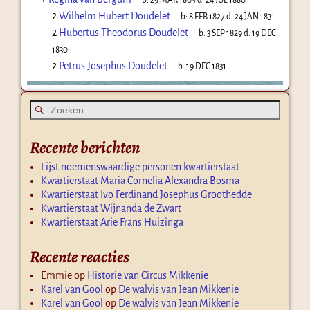
2
Wilhelm Hubert Doudelet
b:
8 FEB 1827
d:
24 JAN 1831
2
Hubertus Theodorus Doudelet
b:
3 SEP 1829
d:
19 DEC
1830
2
Petrus Josephus Doudelet
b:
19 DEC 1831
Recente berichten
Lijst noemenswaardige personen kwartierstaat
Kwartierstaat Maria Cornelia Alexandra Bosma
Kwartierstaat Ivo Ferdinand Josephus Groothedde
Kwartierstaat Wijnanda de Zwart
Kwartierstaat Arie Frans Huizinga
Recente reacties
Emmie
op
Historie van Circus Mikkenie
Karel van Gool
op
De walvis van Jean Mikkenie
Karel van Gool
op
De walvis van Jean Mikkenie