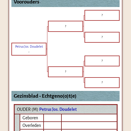
Voorouders
?
?
?
Petrus Jos. Doudelet
-
?
?
?
Gezinsblad - Echtgeno(o)t(e)
OUDER (
M
)
Petrus Jos. Doudelet
Geboren
Overleden