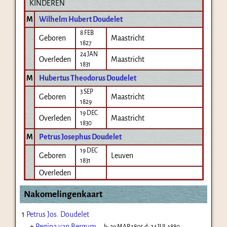
KINDEREN
M
Wilhelm Hubert Doudelet
8 FEB
Geboren
Maastricht
1827
24 JAN
Overleden
Maastricht
1831
M
Hubertus Theodorus Doudelet
3 SEP
Geboren
Maastricht
1829
19 DEC
Overleden
Maastricht
1830
M
Petrus Josephus Doudelet
19 DEC
Geboren
Leuven
1831
Overleden
Nakomelingenkaart
1
Petrus Jos. Doudelet
+
Regina van Bergum
b:
29 MAR 1805
d:
24 JUL 1880