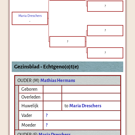
?
Maria Dreschers
-
?
?
?
Gezinsblad - Echtgeno(o)t(e)
OUDER (
M
)
Mathias Hermans
Geboren
Overleden
Huwelijk
to
Maria Dreschers
Vader
?
Moeder
?
OUDER (
F
)
Maria Dreschers