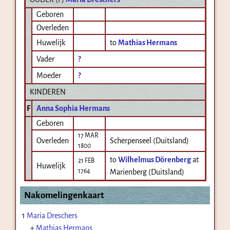
Geboren
Overleden
Huwelijk
to
Mathias Hermans
Vader
?
Moeder
?
KINDEREN
F
Anna Sophia Hermans
Geboren
17 MAR
Overleden
Scherpenseel (Duitsland)
1800
to
Wilhelmus Dörenberg
at
21 FEB
Huwelijk
1764
Marienberg (Duitsland)
Nakomelingenkaart
1
Maria Dreschers
+
Mathias Hermans