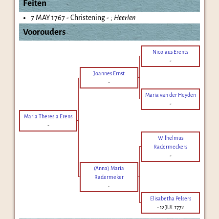
Feiten
7 MAY 1767 - Christening - ;
Heerlen
Voorouders
Nicolaus Erents
-
Joannes Ernst
-
Maria van der Heyden
-
Maria Theresia Erens
-
Wilhelmus
Radermeckers
-
(Anna) Maria
Radermeker
-
Elisabetha Pelsers
-
12 JUL 1772