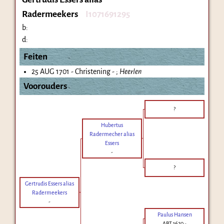
Radermeekers
I1071691295
b:
d:
Feiten
25 AUG 1701 - Christening - ;
Heerlen
Voorouders
?
Hubertus
Radermecher alias
Essers
-
?
Gertrudis Essers alias
Radermeekers
-
Paulus Hansen
ABT 1620
-