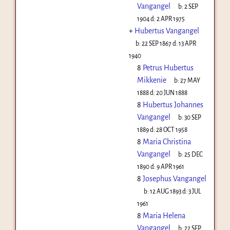
Vangangel
b:
2 SEP
1904
d:
2 APR 1975
+
Hubertus Vangangel
b:
22 SEP 1867
d:
13 APR
1940
8
Petrus Hubertus
Mikkenie
b:
27 MAY
1888
d:
20 JUN 1888
8
Hubertus Johannes
Vangangel
b:
30 SEP
1889
d:
28 OCT 1958
8
Maria Christina
Vangangel
b:
25 DEC
1890
d:
9 APR 1961
8
Josephus Vangangel
b:
12 AUG 1893
d:
3 JUL
1961
8
Maria Helena
Vangangel
b:
22 SEP