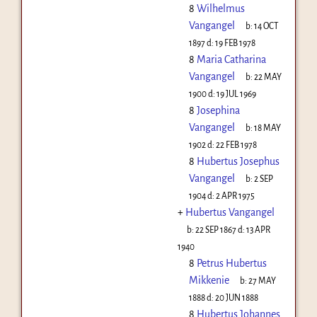
8
Wilhelmus
Vangangel
b:
14 OCT
1897
d:
19 FEB 1978
8
Maria Catharina
Vangangel
b:
22 MAY
1900
d:
19 JUL 1969
8
Josephina
Vangangel
b:
18 MAY
1902
d:
22 FEB 1978
8
Hubertus Josephus
Vangangel
b:
2 SEP
1904
d:
2 APR 1975
+
Hubertus Vangangel
b:
22 SEP 1867
d:
13 APR
1940
8
Petrus Hubertus
Mikkenie
b:
27 MAY
1888
d:
20 JUN 1888
8
Hubertus Johannes