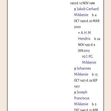
1903
d:
12 NOV 1986
9
Jakob Gerhard
Mikkenie
b:
4
OCT 1926
d:
20 MAR
2000
+
A.H.M.
Hendrix
b:
24
NOV 1937
d:
6
JAN 2013
10
J.P.G.
Mikkenie
9
Johannes
Mikkenie
b:
15
OCT 1927
d:
24 SEP
1977
9
Joseph
Franciscus
Mikkenie
b:
3
DEC 1945
d:
21 APR