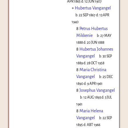
APR 1865
d:
12 JUN 1907
+
Hubertus Vangangel
b:
22 SEP 1867
d:
13 APR
1940
8
Petrus Hubertus
Mikkenie
b:
27 MAY
1888
d:
20 JUN 1888
8
Hubertus Johannes
Vangangel
b:
30 SEP
1889
d:
28 OCT 1958
8
Maria Christina
Vangangel
b:
25 DEC
1890
d:
9 APR 1961
8
Josephus Vangangel
b:
12 AUG 1893
d:
3 JUL
1961
8
Maria Helena
Vangangel
b:
22 SEP
1895
d:
ABT 1966