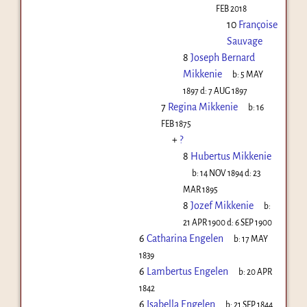
FEB 2018
10
Françoise
Sauvage
8
Joseph Bernard
Mikkenie
b:
5 MAY
1897
d:
7 AUG 1897
7
Regina Mikkenie
b:
16
FEB 1875
+
?
8
Hubertus Mikkenie
b:
14 NOV 1894
d:
23
MAR 1895
8
Jozef Mikkenie
b:
21 APR 1900
d:
6 SEP 1900
6
Catharina Engelen
b:
17 MAY
1839
6
Lambertus Engelen
b:
20 APR
1842
6
Isabella Engelen
b:
21 SEP 1844