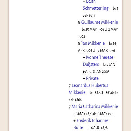
+
Edith
Schmetterling
b:
5
SEP 1911
8
Guillaume Mikkenie
b:
25 MAY 1901
d:
2 MAY
1902
8
Jan Mikkenie
b:
26
APR 1906
d:
17 MAR 1976
+
Ivonne Therese
Duijsters
b:
7 JAN
1931
d:
8 JAN 2005
+
Private
7
Leonardus Hubertus
Mikkenie
b:
18 OCT 1863
d:
27
SEP 1866
7
Maria Catharina Mikkenie
b:
3 MAY 1873
d:
13 MAY 1919
+
Frederik Johannes
Bulte
b:
6 AUG 1878