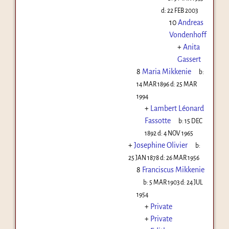
d:
22 FEB 2003
10
Andreas
Vondenhoff
+
Anita
Gassert
8
Maria Mikkenie
b:
14 MAR 1896
d:
25 MAR
1994
+
Lambert Léonard
Fassotte
b:
15 DEC
1892
d:
4 NOV 1965
+
Josephine Olivier
b:
25 JAN 1878
d:
26 MAR 1956
8
Franciscus Mikkenie
b:
5 MAR 1903
d:
24 JUL
1954
+
Private
+
Private