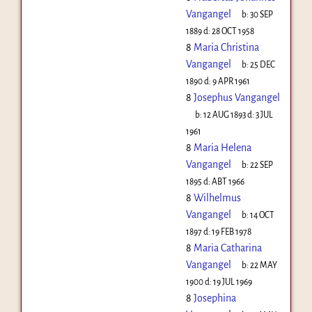
Vangangel
b:
30 SEP
1889
d:
28 OCT 1958
8
Maria Christina
Vangangel
b:
25 DEC
1890
d:
9 APR 1961
8
Josephus Vangangel
b:
12 AUG 1893
d:
3 JUL
1961
8
Maria Helena
Vangangel
b:
22 SEP
1895
d:
ABT 1966
8
Wilhelmus
Vangangel
b:
14 OCT
1897
d:
19 FEB 1978
8
Maria Catharina
Vangangel
b:
22 MAY
1900
d:
19 JUL 1969
8
Josephina