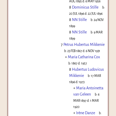
AUG 1895
d:
6 MAY 1956
8
Dominicus Stille
b:
20 JUL 1896
d:
22 JUL 1896
8
NN Stille
b:
24 NOV
1899
8
NN Stille
b:
9 MAR
1899
7
Petrus Hubertus Mikkenie
b:
23 FEB 1867
d:
6 NOV 1931
+
Maria Catharina Cox
b:
1867
d:
1957
8
Hubertus Ludovicus
Mikkenie
b:
17 MAR
1896
d:
1973
+
Maria Antoinetta
van Geleen
b:
6
MAR 1897
d:
1 MAR
1920
+
Irène Danze
b: