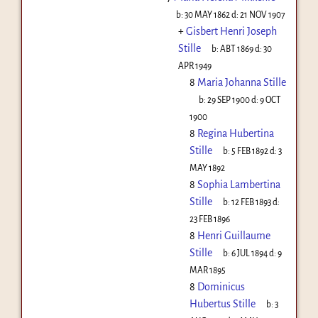
b:
30 MAY 1862
d:
21 NOV 1907
+
Gisbert Henri Joseph
Stille
b:
ABT 1869
d:
30
APR 1949
8
Maria Johanna Stille
b:
29 SEP 1900
d:
9 OCT
1900
8
Regina Hubertina
Stille
b:
5 FEB 1892
d:
3
MAY 1892
8
Sophia Lambertina
Stille
b:
12 FEB 1893
d:
23 FEB 1896
8
Henri Guillaume
Stille
b:
6 JUL 1894
d:
9
MAR 1895
8
Dominicus
Hubertus Stille
b:
3