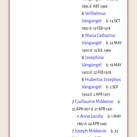
1895
d:
ABT 1966
8
Wilhelmus
Vangangel
b:
14 OCT
1897
d:
19 FEB 1978
8
Maria Catharina
Vangangel
b:
22 MAY
1900
d:
19 JUL 1969
8
Josephina
Vangangel
b:
18 MAY
1902
d:
22 FEB 1978
8
Hubertus Josephus
Vangangel
b:
2 SEP
1904
d:
2 APR 1975
7
Guillaume Mikkenie
b:
25 APR 1871
d:
21 APR 1921
+
Anna Jacobs
b:
1 MAY
1867
d:
24 APR 1943
7
Joseph Mikkenie
b:
22