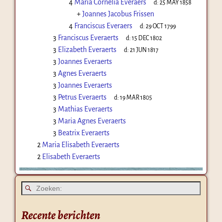
4
Maria Cornelia Everaers
d:
25 MAY 1858
+
Joannes Jacobus Frissen
4
Franciscus Everaers
d:
29 OCT 1799
3
Franciscus Everaerts
d:
15 DEC 1802
3
Elizabeth Everaerts
d:
21 JUN 1817
3
Joannes Everaerts
3
Agnes Everaerts
3
Joannes Everaerts
3
Petrus Everaerts
d:
19 MAR 1805
3
Mathias Everaerts
3
Maria Agnes Everaerts
3
Beatrix Everaerts
2
Maria Elisabeth Everaerts
2
Elisabeth Everaerts
Recente berichten