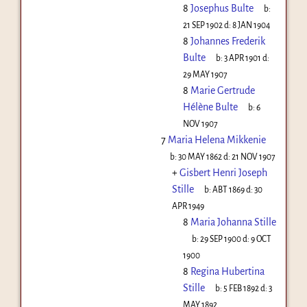
8
Josephus Bulte
b:
21 SEP 1902
d:
8 JAN 1904
8
Johannes Frederik
Bulte
b:
3 APR 1901
d:
29 MAY 1907
8
Marie Gertrude
Hélène Bulte
b:
6
NOV 1907
7
Maria Helena Mikkenie
b:
30 MAY 1862
d:
21 NOV 1907
+
Gisbert Henri Joseph
Stille
b:
ABT 1869
d:
30
APR 1949
8
Maria Johanna Stille
b:
29 SEP 1900
d:
9 OCT
1900
8
Regina Hubertina
Stille
b:
5 FEB 1892
d:
3
MAY 1892