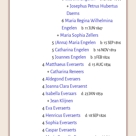
+
Josephus Petrus Hubertus
Daems
6
Maria Regina Wilhelmina
Engelen
b:
11 JUN 1847
+
Maria Sophia Zellers
5
(Anna) Maria Engelen
b:
15 SEP 1816
5
Catharina Engelen
b:
16 NOV 1819
5
Joannes Engelen
b:
3 FEB 1824
4
Matthaeus Everaerts
d:
15 AUG 1834
+
Catharina Reneers
4
Aldegond Everaers
4
Joanna Clara Everaerst
4
Isabella Everaars
d:
23 JAN 1859
+
Jean Klijnen
4
Eva Everaerts
4
Henricus Everaerts
d:
18 SEP 1826
4
Sophia Everaerts
4
Caspar Everaerts