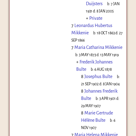
Duijsters
b:
7 JAN
1931
d:
8 JAN 2005
+
Private
7
Leonardus Hubertus
Mikkenie
b:
18 OCT 1863
d:
27
SEP 1866
7
Maria Catharina Mikkenie
b:
3 MAY 1873
d:
13 MAY 1919
+
Frederik Johannes
Bulte
b:
6 AUG 1878
8
Josephus Bulte
b:
21 SEP 1902
d:
8 JAN 1904
8
Johannes Frederik
Bulte
b:
3 APR 1901
d:
29 MAY 1907
8
Marie Gertrude
Hélène Bulte
b:
6
NOV 1907
7
Maria Helena Mikkenie