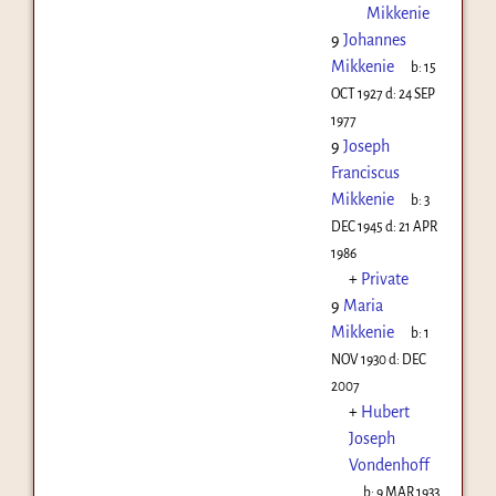
Mikkenie
9
Johannes
Mikkenie
b:
15
OCT 1927
d:
24 SEP
1977
9
Joseph
Franciscus
Mikkenie
b:
3
DEC 1945
d:
21 APR
1986
+
Private
9
Maria
Mikkenie
b:
1
NOV 1930
d:
DEC
2007
+
Hubert
Joseph
Vondenhoff
b:
9 MAR 1933