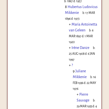
b:
1867
d:
1957
8
Hubertus Ludovicus
Mikkenie
b:
17 MAR
1896
d:
1973
+
Maria Antoinetta
van Geleen
b:
6
MAR 1897
d:
1 MAR
1920
+
Irène Danze
b:
25 AUG 1908
d:
6 JAN
1997
+
?
9
Juliane
Mikkenie
b:
16
FEB 1936
d:
22 MAY
1976
+
Pierre
Sauvage
b:
29 MAR 1933
d:
4