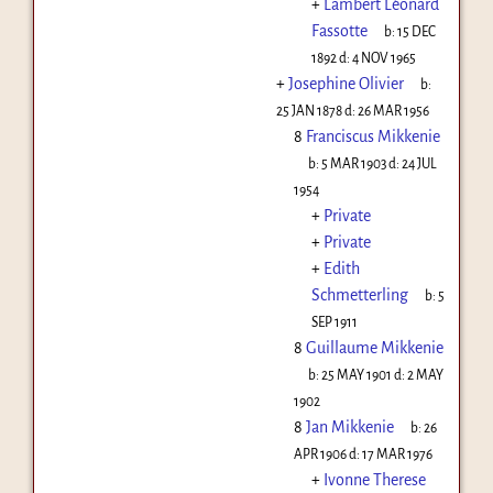
+
Lambert Léonard
Fassotte
b:
15 DEC
1892
d:
4 NOV 1965
+
Josephine Olivier
b:
25 JAN 1878
d:
26 MAR 1956
8
Franciscus Mikkenie
b:
5 MAR 1903
d:
24 JUL
1954
+
Private
+
Private
+
Edith
Schmetterling
b:
5
SEP 1911
8
Guillaume Mikkenie
b:
25 MAY 1901
d:
2 MAY
1902
8
Jan Mikkenie
b:
26
APR 1906
d:
17 MAR 1976
+
Ivonne Therese