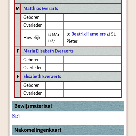
M
Matthias Everarts
Geboren
Overleden
to
Beatrix Hamelers
at St.
14 MAY
Huwelijk
1727
Pieter
F
Maria Elisabeth Everaerts
Geboren
Overleden
F
Elisabeth Everaerts
Geboren
Overleden
Bewijsmateriaal
[S27]
Nakomelingenkaart