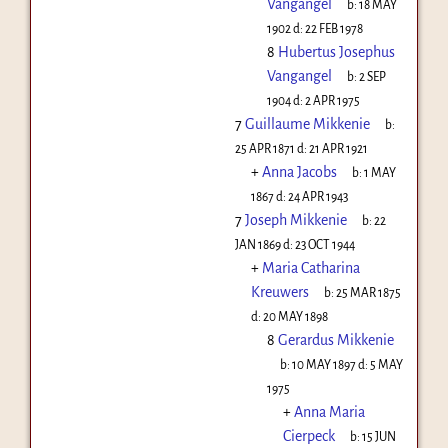
Vangangel
b:
18 MAY
1902
d:
22 FEB 1978
8
Hubertus Josephus
Vangangel
b:
2 SEP
1904
d:
2 APR 1975
7
Guillaume Mikkenie
b:
25 APR 1871
d:
21 APR 1921
+
Anna Jacobs
b:
1 MAY
1867
d:
24 APR 1943
7
Joseph Mikkenie
b:
22
JAN 1869
d:
23 OCT 1944
+
Maria Catharina
Kreuwers
b:
25 MAR 1875
d:
20 MAY 1898
8
Gerardus Mikkenie
b:
10 MAY 1897
d:
5 MAY
1975
+
Anna Maria
Cierpeck
b:
15 JUN