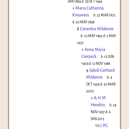
JAN 1869
d:
23 OCT 1944
+
Maria Catharina
Kreuwers
b:
25 MAR 1875
d:
20 MAY 1898
8
Gerardus Mikkenie
b:
10 MAY 1897
d:
5 MAY
1975
+
Anna Maria
Cierpeck
b:
15 JUN
1903
d:
12 NOV 1986
9
Jakob Gerhard
Mikkenie
b:
4
OCT 1926
d:
20 MAR
2000
+
A.H.M.
Hendrix
b:
24
NOV 1937
d:
6
JAN 2013
10
J.P.G.