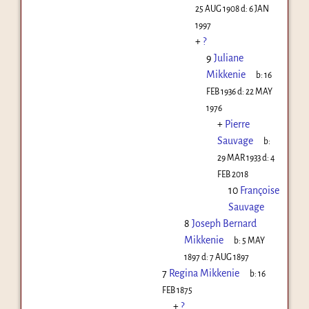
25 AUG 1908
d:
6 JAN
1997
+
?
9
Juliane
Mikkenie
b:
16
FEB 1936
d:
22 MAY
1976
+
Pierre
Sauvage
b:
29 MAR 1933
d:
4
FEB 2018
10
Françoise
Sauvage
8
Joseph Bernard
Mikkenie
b:
5 MAY
1897
d:
7 AUG 1897
7
Regina Mikkenie
b:
16
FEB 1875
+
?