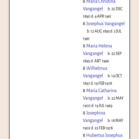
8
Maria Christina
Vangangel
b:
25 DEC
1890
d:
9 APR 1961
8
Josephus Vangangel
b:
12 AUG 1893
d:
3 JUL
1961
8
Maria Helena
Vangangel
b:
22 SEP
1895
d:
ABT 1966
8
Wilhelmus
Vangangel
b:
14 OCT
1897
d:
19 FEB 1978
8
Maria Catharina
Vangangel
b:
22 MAY
1900
d:
19 JUL 1969
8
Josephina
Vangangel
b:
18 MAY
1902
d:
22 FEB 1978
8
Hubertus Josephus