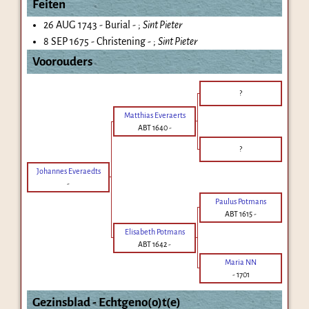
Feiten
26 AUG 1743 - Burial - ;
Sint Pieter
8 SEP 1675 - Christening - ;
Sint Pieter
Voorouders
?
Matthias Everaerts
ABT 1640
-
?
Johannes Everaedts
-
Paulus Potmans
ABT 1615
-
Elisabeth Potmans
ABT 1642
-
Maria NN
-
1701
Gezinsblad - Echtgeno(o)t(e)