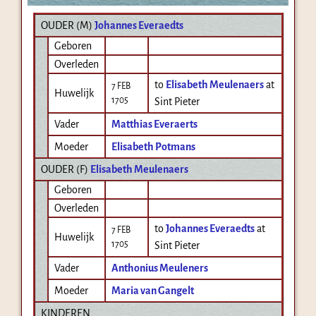
OUDER (
M
)
Johannes Everaedts
Geboren
Overleden
to
Elisabeth Meulenaers
at
7 FEB
Huwelijk
1705
Sint Pieter
Vader
Matthias Everaerts
Moeder
Elisabeth Potmans
OUDER (
F
)
Elisabeth Meulenaers
Geboren
Overleden
to
Johannes Everaedts
at
7 FEB
Huwelijk
1705
Sint Pieter
Vader
Anthonius Meuleners
Moeder
Maria van Gangelt
KINDEREN