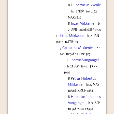
8
Hubertus Mikkenie
b:
14 NOV 1894
d:
23
MAR 1895
8
Jozef Mikkenie
b:
21 APR 1900
d:
6 SEP 1900
+
Petrus Mikkenie
b:
23 JAN
1838
d:
16 FEB 1893
7
Catharina Mikkenie
b:
18
APR 1865
d:
12 JUN 1907
+
Hubertus Vangangel
b:
22 SEP 1867
d:
13 APR
1940
8
Petrus Hubertus
Mikkenie
b:
27 MAY
1888
d:
20 JUN 1888
8
Hubertus Johannes
Vangangel
b:
30 SEP
1889
d:
28 OCT 1958