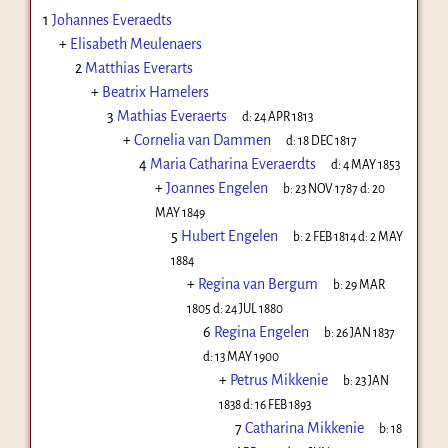
1
Johannes Everaedts
+
Elisabeth Meulenaers
2
Matthias Everarts
+
Beatrix Hamelers
3
Mathias Everaerts
d:
24 APR 1813
+
Cornelia van Dammen
d:
18 DEC 1817
4
Maria Catharina Everaerdts
d:
4 MAY 1853
+
Joannes Engelen
b:
23 NOV 1787
d:
20
MAY 1849
5
Hubert Engelen
b:
2 FEB 1814
d:
2 MAY
1884
+
Regina van Bergum
b:
29 MAR
1805
d:
24 JUL 1880
6
Regina Engelen
b:
26 JAN 1837
d:
13 MAY 1900
+
Petrus Mikkenie
b:
23 JAN
1838
d:
16 FEB 1893
7
Catharina Mikkenie
b:
18