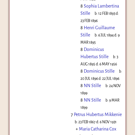
8
Sophia Lambertina
Stille
b:
12 FEB 1893
d:
23 FEB 1896
8
Henri Guillaume
Stille
b:
6 JUL 1894
d:
9
MAR 1895
8
Dominicus
Hubertus Stille
b:
3
AUG 1895
d:
6 MAY 1956
8
Dominicus Stille
b:
20 JUL 1896
d:
22 JUL 1896
8
NN Stille
b:
24 NOV
1899
8
NN Stille
b:
9 MAR
1899
7
Petrus Hubertus Mikkenie
b:
23 FEB 1867
d:
6 NOV 1931
+
Maria Catharina Cox