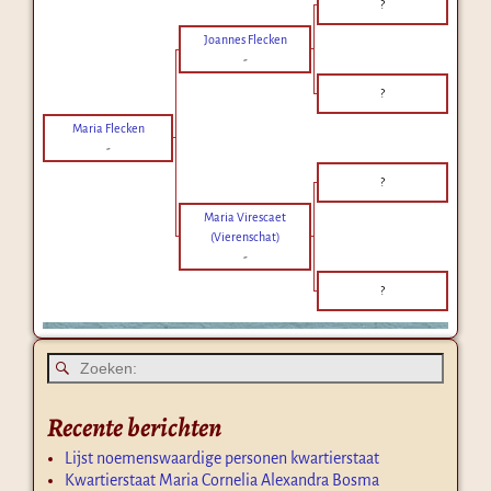
?
Joannes Flecken
-
?
Maria Flecken
-
?
Maria Virescaet
(Vierenschat)
-
?
Recente berichten
Lijst noemenswaardige personen kwartierstaat
Kwartierstaat Maria Cornelia Alexandra Bosma