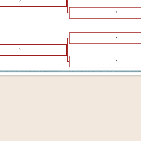
?
?
?
?
?