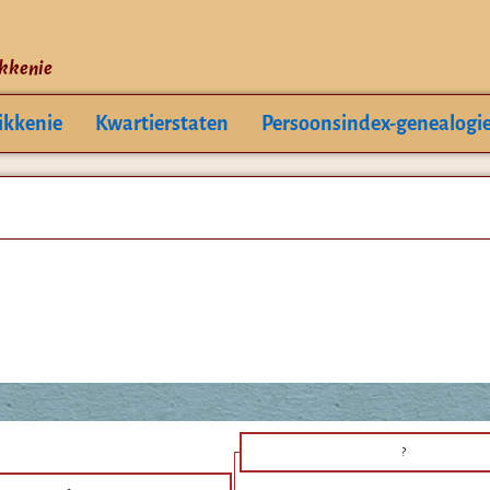
ikkenie
ikkenie
Kwartierstaten
Persoonsindex-genealogi
?