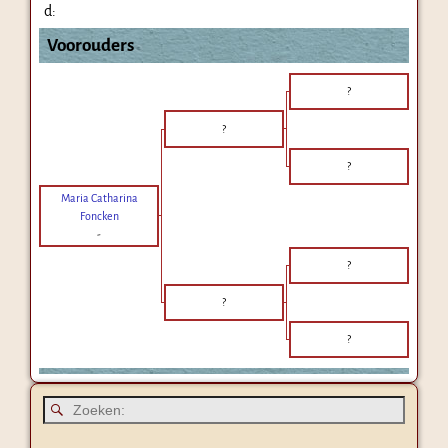
d:
Voorouders
?
?
?
Maria Catharina
Foncken
-
?
?
?