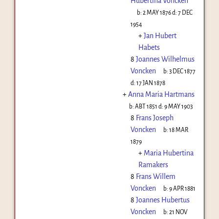
Hubertina Voncken
b:
2 MAY 1876
d:
7 DEC
1954
+
Jan Hubert
Habets
8
Joannes Wilhelmus
Voncken
b:
3 DEC 1877
d:
17 JAN 1878
+
Anna Maria Hartmans
b:
ABT 1851
d:
9 MAY 1903
8
Frans Joseph
Voncken
b:
18 MAR
1879
+
Maria Hubertina
Ramakers
8
Frans Willem
Voncken
b:
9 APR 1881
8
Joannes Hubertus
Voncken
b:
21 NOV