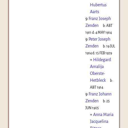
Hubertus
Aarts
9
Franz Joseph
Zenden
b:
ABT
1911
d:
4 MAY 1914
9
Peter Joseph
Zenden
b:
19 JUL
1914
d:
15 FEB 1979
+
Hildegard
Amalija
Oberste-
Hetbleck
b:
ABT 1914
9
Franz Johann
Zenden
b:
25
JUN 1905
+
Anna Maria
Jacquelina