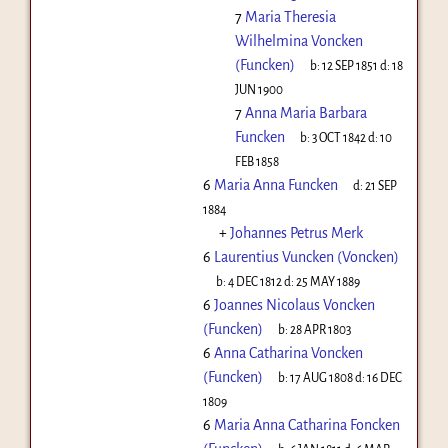
7
Maria Theresia
Wilhelmina Voncken
(Funcken)
b:
12 SEP 1851
d:
18
JUN 1900
7
Anna Maria Barbara
Funcken
b:
3 OCT 1842
d:
10
FEB 1858
6
Maria Anna Funcken
d:
21 SEP
1884
+
Johannes Petrus Merk
6
Laurentius Vuncken (Voncken)
b:
4 DEC 1812
d:
25 MAY 1889
6
Joannes Nicolaus Voncken
(Funcken)
b:
28 APR 1803
6
Anna Catharina Voncken
(Funcken)
b:
17 AUG 1808
d:
16 DEC
1809
6
Maria Anna Catharina Foncken