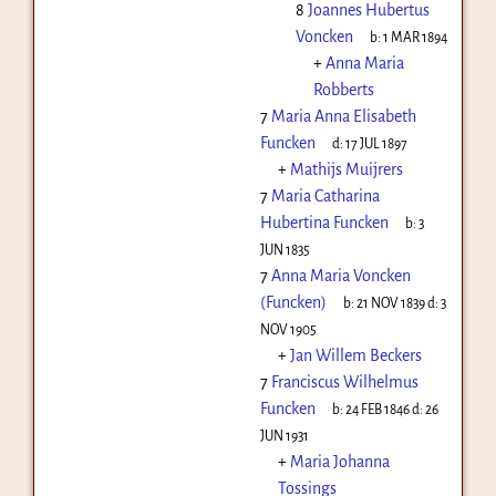
8
Joannes Hubertus
Voncken
b:
1 MAR 1894
+
Anna Maria
Robberts
7
Maria Anna Elisabeth
Funcken
d:
17 JUL 1897
+
Mathijs Muijrers
7
Maria Catharina
Hubertina Funcken
b:
3
JUN 1835
7
Anna Maria Voncken
(Funcken)
b:
21 NOV 1839
d:
3
NOV 1905
+
Jan Willem Beckers
7
Franciscus Wilhelmus
Funcken
b:
24 FEB 1846
d:
26
JUN 1931
+
Maria Johanna
Tossings