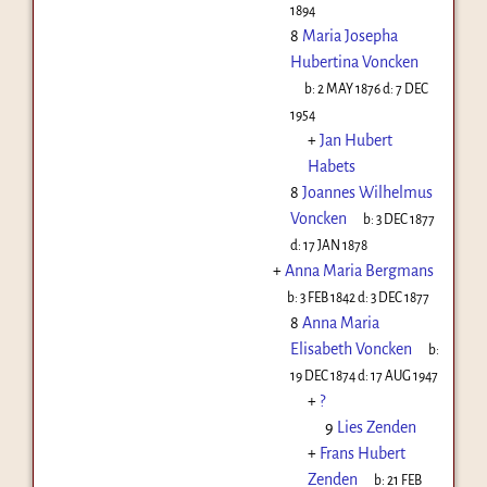
1894
8
Maria Josepha
Hubertina Voncken
b:
2 MAY 1876
d:
7 DEC
1954
+
Jan Hubert
Habets
8
Joannes Wilhelmus
Voncken
b:
3 DEC 1877
d:
17 JAN 1878
+
Anna Maria Bergmans
b:
3 FEB 1842
d:
3 DEC 1877
8
Anna Maria
Elisabeth Voncken
b:
19 DEC 1874
d:
17 AUG 1947
+
?
9
Lies Zenden
+
Frans Hubert
Zenden
b:
21 FEB