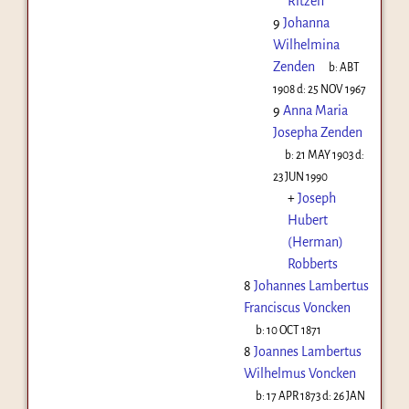
Ritzen
9
Johanna
Wilhelmina
Zenden
b:
ABT
1908
d:
25 NOV 1967
9
Anna Maria
Josepha Zenden
b:
21 MAY 1903
d:
23 JUN 1990
+
Joseph
Hubert
(Herman)
Robberts
8
Johannes Lambertus
Franciscus Voncken
b:
10 OCT 1871
8
Joannes Lambertus
Wilhelmus Voncken
b:
17 APR 1873
d:
26 JAN