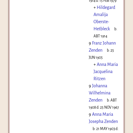
1914
d:
15 FEB 1979
+
Hildegard
Amalija
Oberste-
Hetbleck
b:
ABT 1914
9
Franz Johann
Zenden
b:
25
JUN 1905
+
Anna Maria
Jacquelina
Ritzen
9
Johanna
Wilhelmina
Zenden
b:
ABT
1908
d:
25 NOV 1967
9
Anna Maria
Josepha Zenden
b:
21 MAY 1903
d: