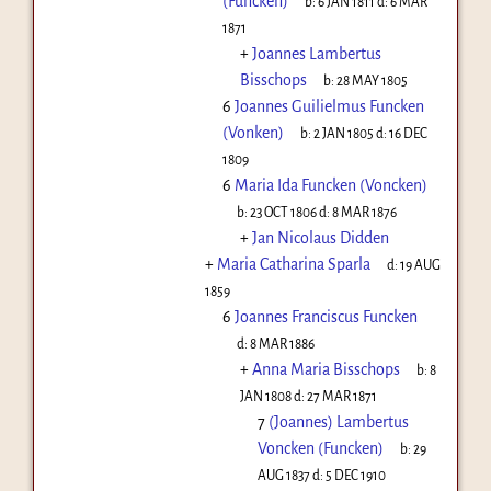
(Funcken)
b:
6 JAN 1811
d:
6 MAR
1871
+
Joannes Lambertus
Bisschops
b:
28 MAY 1805
6
Joannes Guilielmus Funcken
(Vonken)
b:
2 JAN 1805
d:
16 DEC
1809
6
Maria Ida Funcken (Voncken)
b:
23 OCT 1806
d:
8 MAR 1876
+
Jan Nicolaus Didden
+
Maria Catharina Sparla
d:
19 AUG
1859
6
Joannes Franciscus Funcken
d:
8 MAR 1886
+
Anna Maria Bisschops
b:
8
JAN 1808
d:
27 MAR 1871
7
(Joannes) Lambertus
Voncken (Funcken)
b:
29
AUG 1837
d:
5 DEC 1910