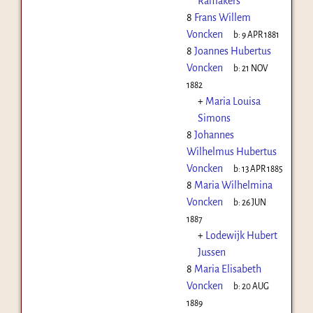
Ramakers
8
Frans Willem
Voncken
b:
9 APR 1881
8
Joannes Hubertus
Voncken
b:
21 NOV
1882
+
Maria Louisa
Simons
8
Johannes
Wilhelmus Hubertus
Voncken
b:
13 APR 1885
8
Maria Wilhelmina
Voncken
b:
26 JUN
1887
+
Lodewijk Hubert
Jussen
8
Maria Elisabeth
Voncken
b:
20 AUG
1889