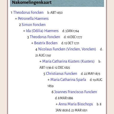
Nakomelingenkaart
1
Theodorus Foncken
b:
ABT 1650
+
Petronella Haemers
2
Simon Foncken
+
Ida (Odilia) Haemers
d:
3 JAN 1764
3
Theodorus Foncken
d:
18 DEC 1777
+
Beatrix Bocken
d:
15 OCT 1771
4
Nicolaus Funcken (Vincken, Voncken)
d:
21 AUG 1797
+
Maria Catharina Küsters (Kusters)
b:
ABT 1736
d:
12 DEC 1825
5
Christianus Funcken
d:
22 MAY 1873
+
Maria Catharina Sparla
d:
19 AUG
1859
6
Joannes Franciscus Funcken
d:
8 MAR 1886
+
Anna Maria Bisschops
b:
8
JAN 1808
d:
27 MAR 1871