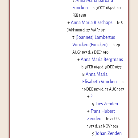
7
Anna Maria Barbara
Funcken
b:
3 OCT 1842
d:
10
FEB 1858
+
Anna Maria Bisschops
b:
8
JAN 1808
d:
27 MAR 1871
7
(Joannes) Lambertus
Voncken (Funcken)
b:
29
AUG 1837
d:
5 DEC 1910
+
Anna Maria Bergmans
b:
3 FEB 1842
d:
3 DEC 1877
8
Anna Maria
Elisabeth Voncken
b:
19 DEC 1874
d:
17 AUG 1947
+
?
9
Lies Zenden
+
Frans Hubert
Zenden
b:
21 FEB
1877
d:
24 NOV 1962
9
Johan Zenden