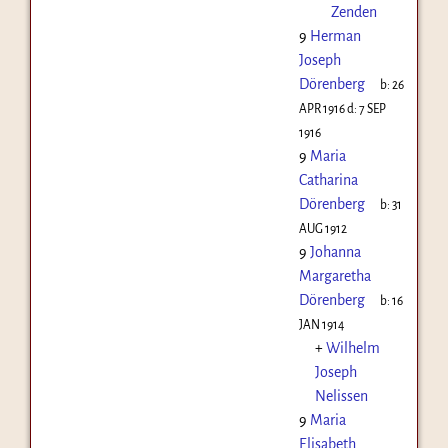
Zenden
9
Herman
Joseph
Dörenberg
b:
26
APR 1916
d:
7 SEP
1916
9
Maria
Catharina
Dörenberg
b:
31
AUG 1912
9
Johanna
Margaretha
Dörenberg
b:
16
JAN 1914
+
Wilhelm
Joseph
Nelissen
9
Maria
Elisabeth