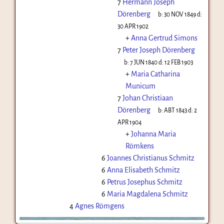
7
Hermann Joseph
Dörenberg
b:
30 NOV 1849
d:
30 APR 1902
+
Anna Gertrud Simons
7
Peter Joseph Dörenberg
b:
7 JUN 1840
d:
12 FEB 1903
+
Maria Catharina
Municum
7
Johan Christiaan
Dörenberg
b:
ABT 1843
d:
2
APR 1904
+
Johanna Maria
Römkens
6
Joannes Christianus Schmitz
6
Anna Elisabeth Schmitz
6
Petrus Josephus Schmitz
6
Maria Magdalena Schmitz
4
Agnes Römgens