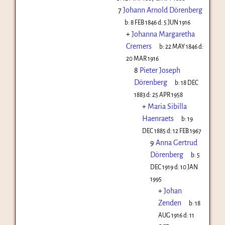
7
Johann Arnold Dörenberg
b:
8 FEB 1846
d:
5 JUN 1916
+
Johanna Margaretha
Cremers
b:
22 MAY 1846
d:
20 MAR 1916
8
Pieter Joseph
Dörenberg
b:
18 DEC
1883
d:
25 APR 1958
+
Maria Sibilla
Haenraets
b:
19
DEC 1885
d:
12 FEB 1967
9
Anna Gertrud
Dörenberg
b:
5
DEC 1919
d:
10 JAN
1995
+
Johan
Zenden
b:
18
AUG 1916
d:
11