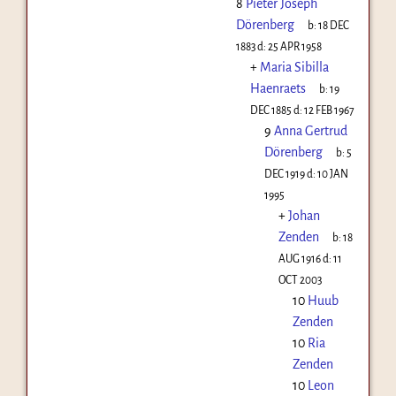
8
Pieter Joseph
Dörenberg
b:
18 DEC
1883
d:
25 APR 1958
+
Maria Sibilla
Haenraets
b:
19
DEC 1885
d:
12 FEB 1967
9
Anna Gertrud
Dörenberg
b:
5
DEC 1919
d:
10 JAN
1995
+
Johan
Zenden
b:
18
AUG 1916
d:
11
OCT 2003
10
Huub
Zenden
10
Ria
Zenden
10
Leon