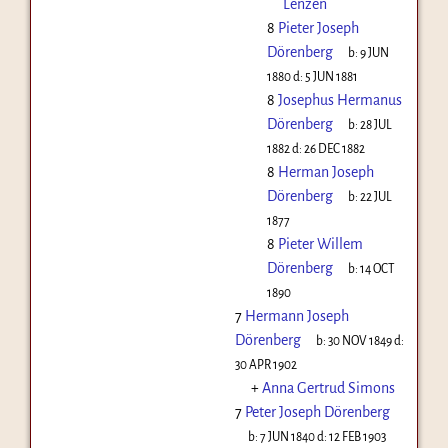
Lenzen
8
Pieter Joseph
Dörenberg
b:
9 JUN
1880
d:
5 JUN 1881
8
Josephus Hermanus
Dörenberg
b:
28 JUL
1882
d:
26 DEC 1882
8
Herman Joseph
Dörenberg
b:
22 JUL
1877
8
Pieter Willem
Dörenberg
b:
14 OCT
1890
7
Hermann Joseph
Dörenberg
b:
30 NOV 1849
d:
30 APR 1902
+
Anna Gertrud Simons
7
Peter Joseph Dörenberg
b:
7 JUN 1840
d:
12 FEB 1903