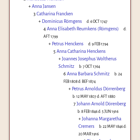
+
Anna Jansen
3
Catharina Francken
+
Dominicus Römgens
d:
6 OCT 1747
4
Anna Elisabeth Reumkens (Römgens)
d:
AFT 1799
+
Petrus Henckens
d:
9 FEB 1794
5
Anna Catharina Henckens
+
Joannes Josephus Woltherus
Schmitz
b:
7 OCT 1764
6
Anna Barbara Schmitz
b:
24
FEB 1808
d:
BEF 1874
+
Petrus Arnoldus Dörrenberg
b:
12 MAY 1807
d:
AFT 1880
7
Johann Arnold Dörenberg
b:
8 FEB 1846
d:
5 JUN 1916
+
Johanna Margaretha
Cremers
b:
22 MAY 1846
d:
20 MAR 1916