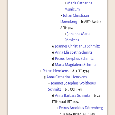
+
Maria Catharina
Municum
7
Johan Christiaan
Dörenberg
b:
ABT 1843
d:
2
APR 1904
+
Johanna Maria
Römkens
6
Joannes Christianus Schmitz
6
Anna Elisabeth Schmitz
6
Petrus Josephus Schmitz
6
Maria Magdalena Schmitz
+
Petrus Henckens
d:
9 FEB 1794
5
Anna Catharina Henckens
+
Joannes Josephus Woltherus
Schmitz
b:
7 OCT 1764
6
Anna Barbara Schmitz
b:
24
FEB 1808
d:
BEF 1874
+
Petrus Arnoldus Dörrenberg
b:
12 MAY 1807
d:
AFT 1880