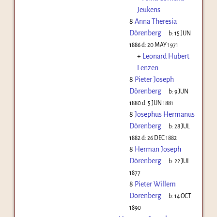
Jeukens
8
Anna Theresia
Dörenberg
b:
15 JUN
1886
d:
20 MAY 1971
+
Leonard Hubert
Lenzen
8
Pieter Joseph
Dörenberg
b:
9 JUN
1880
d:
5 JUN 1881
8
Josephus Hermanus
Dörenberg
b:
28 JUL
1882
d:
26 DEC 1882
8
Herman Joseph
Dörenberg
b:
22 JUL
1877
8
Pieter Willem
Dörenberg
b:
14 OCT
1890