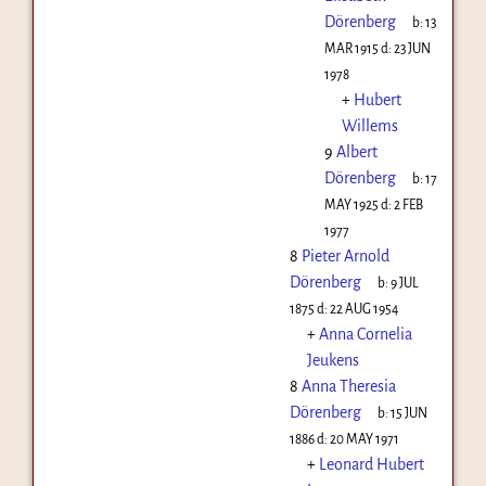
Dörenberg
b:
13
MAR 1915
d:
23 JUN
1978
+
Hubert
Willems
9
Albert
Dörenberg
b:
17
MAY 1925
d:
2 FEB
1977
8
Pieter Arnold
Dörenberg
b:
9 JUL
1875
d:
22 AUG 1954
+
Anna Cornelia
Jeukens
8
Anna Theresia
Dörenberg
b:
15 JUN
1886
d:
20 MAY 1971
+
Leonard Hubert