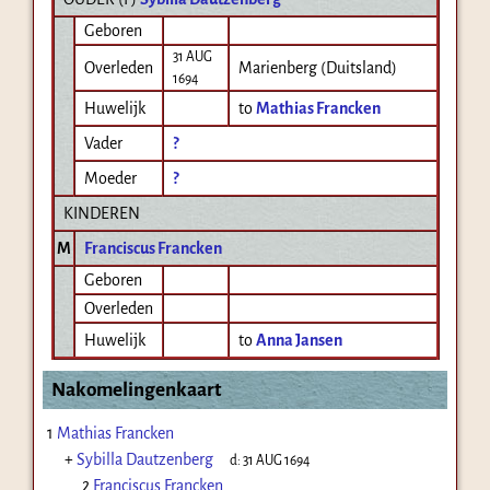
Geboren
31 AUG
Overleden
Marienberg (Duitsland)
1694
Huwelijk
to
Mathias Francken
Vader
?
Moeder
?
KINDEREN
M
Franciscus Francken
Geboren
Overleden
Huwelijk
to
Anna Jansen
Nakomelingenkaart
1
Mathias Francken
+
Sybilla Dautzenberg
d:
31 AUG 1694
2
Franciscus Francken