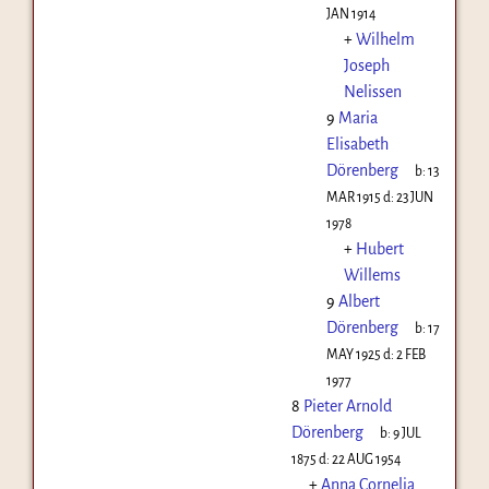
JAN 1914
+
Wilhelm
Joseph
Nelissen
9
Maria
Elisabeth
Dörenberg
b:
13
MAR 1915
d:
23 JUN
1978
+
Hubert
Willems
9
Albert
Dörenberg
b:
17
MAY 1925
d:
2 FEB
1977
8
Pieter Arnold
Dörenberg
b:
9 JUL
1875
d:
22 AUG 1954
+
Anna Cornelia