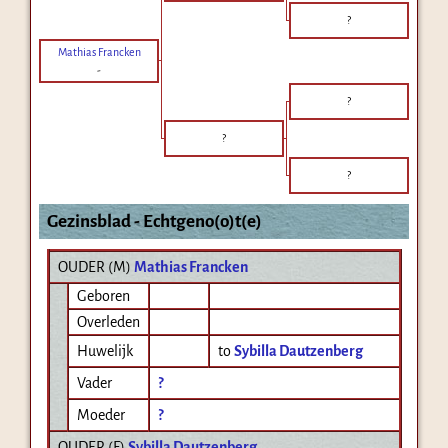
?
Mathias Francken
-
?
?
?
Gezinsblad - Echtgeno(o)t(e)
OUDER (
M
)
Mathias Francken
Geboren
Overleden
Huwelijk
to
Sybilla Dautzenberg
Vader
?
Moeder
?
OUDER (
F
)
Sybilla Dautzenberg