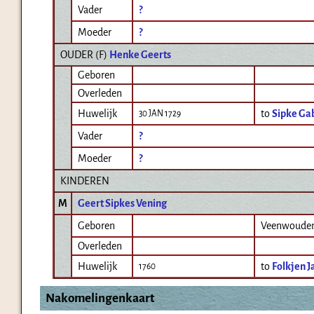
Vader
?
Moeder
?
OUDER (
F
)
Henke Geerts
Geboren
Overleden
Huwelijk
to
Sipke Ga
30 JAN 1729
Vader
?
Moeder
?
KINDEREN
M
Geert Sipkes Vening
Geboren
Veenwoude
Overleden
Huwelijk
to
Folkjen J
1760
Nakomelingenkaart