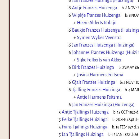
6
Jan Franzes Huisinga (Huizinga)
6
Antje Franzes Huizenga
b:
8 NOV 1
6
Wipkje Franzes Huizenga
b:
8 NOV
+
Heere Alderts Robijn
6
Baukje Franzes Huizenga (Huizing
+
Symen Wybes Veenstra
6
Jan Franzes Huizenga (Huizinga)
6
Johannes Franzes Huizenga (Huizi
+
Sijke Folkerts van Akker
6
Dirk Franzes Huizinga
b:
23 MAY 18
+
Josina Harmens Feitsma
6
Gjalt Franzes Huizinga
b:
4 NOV 18
6
Tjalling Franzes Huizinga
b:
4 MAR
+
Antje Harmens Feitsma
6
Jan Franzes Huizinga (Huizenga)
5
Antje Tjallings Huizenga
b:
15 OCT 1826
d
5
Eelke Tjallings Huizinga
b:
28 SEP 1848
d:
5
Frans Tjallings Huizinga
b:
18 FEB 1837
d:
5
Jan Tjallings Huizinga
b:
15 JAN 1832
d:
26