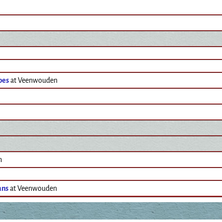
bes
at Veenwouden
n
ans
at Veenwouden