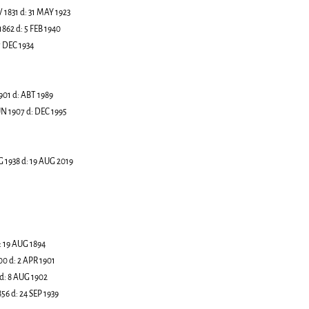
 1831
d:
31 MAY 1923
1862
d:
5 FEB 1940
 DEC 1934
901
d:
ABT 1989
UN 1907
d:
DEC 1995
G 1938
d:
19 AUG 2019
:
19 AUG 1894
00
d:
2 APR 1901
d:
8 AUG 1902
856
d:
24 SEP 1939