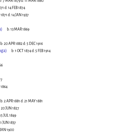
b:
7 MAR 1879
d:
11 MAR 1880
871
d:
14 FEB 1874
 1871
d:
14 JAN 1937
a)
b:
13 MAR 1869
b:
20 APR 1882
d:
5 DEC 1916
nga)
b:
1 OCT 1874
d:
5 FEB 1914
66
77
 1864
b:
2 APR 1881
d:
21 MAY 1881
:
20 JUN 1827
15 JUL 1849
21 JUN 1837
 JAN 1900