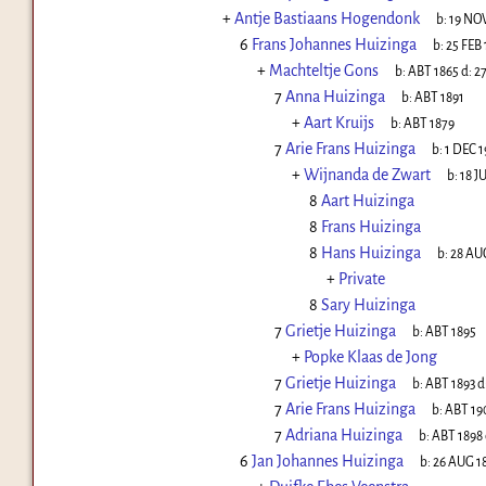
+
Antje Bastiaans Hogendonk
b:
19 NOV
6
Frans Johannes Huizinga
b:
25 FEB 
+
Machteltje Gons
b:
ABT 1865
d:
27
7
Anna Huizinga
b:
ABT 1891
+
Aart Kruijs
b:
ABT 1879
7
Arie Frans Huizinga
b:
1 DEC 1
+
Wijnanda de Zwart
b:
18 J
8
Aart Huizinga
8
Frans Huizinga
8
Hans Huizinga
b:
28 AU
+
Private
8
Sary Huizinga
7
Grietje Huizinga
b:
ABT 1895
+
Popke Klaas de Jong
7
Grietje Huizinga
b:
ABT 1893
d
7
Arie Frans Huizinga
b:
ABT 19
7
Adriana Huizinga
b:
ABT 1898
6
Jan Johannes Huizinga
b:
26 AUG 1