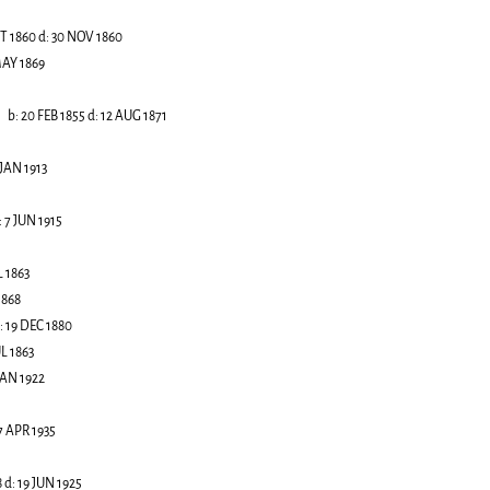
T 1860
d:
30 NOV 1860
MAY 1869
b:
20 FEB 1855
d:
12 AUG 1871
 JAN 1913
:
7 JUN 1915
L 1863
1868
:
19 DEC 1880
UL 1863
JAN 1922
7 APR 1935
8
d:
19 JUN 1925