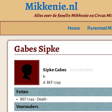
Mikkenie.nl
Alles over de familie Mikkenie en Circus M
Home
Parenteel M
Gabes Sipke
Sipke Gabes
I1071691890
b:
d:
BEF 1749
Feiten
BEF 1749 - Death -
Voorouders