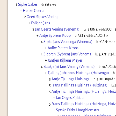
1
Sipke Gabes
d:
BEF 1749
+
Henke Geerts
2
Geert Sipkes Vening
+
Folkjen Jans
3
Jan Geerts Vening (Venema)
b:
16 JUN 1774
d:
3 OCT 1
+
Antje Sybrens Koop
b:
ABT 1778
d:
5 AUG 1837
4
Sipke Jans Veenenga (Venema)
b:
7 JAN 1816
d
+
Aafke Pieters Kroos
4
Siebren (Sybren) Jans Venema
b:
4 JAN 1813
d:
+
Jantjen Rijkens Meyer
4
Baukje(n) Jans Vening (Venema)
b:
30 AUG 18
+
Tjalling Johannes Huisinga (Huisenga)
b:
5
Antje Tjallings Huisinga
b:
9 DEC 1830
d:
1
5
Frans Tjallings Huisinga (Huizinga)
b:
2
5
Antje Tjallings Huisinga (Huizinga, Hui
+
Jan Oeges Zijlstra
5
Frans Tjallings Huisinga (Huizinga, Hui
+
Sytske Dirks Hooghiemstra