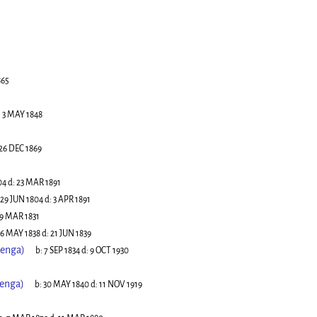
865
:
3 MAY 1848
26 DEC 1869
04
d:
23 MAR 1891
29 JUN 1804
d:
3 APR 1891
9 MAR 1831
6 MAY 1838
d:
21 JUN 1839
zenga)
b:
7 SEP 1834
d:
9 OCT 1930
zenga)
b:
30 MAY 1840
d:
11 NOV 1919