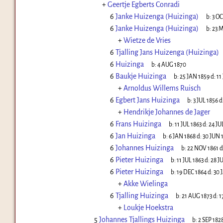
+
Geertje Egberts Conradi
6
Janke Huizenga (Huizinga)
b:
3 OC
6
Janke Huizenga (Huizinga)
b:
23 
+
Wietze de Vries
6
Tjalling Jans Huizenga (Huizinga)
6
Huizinga
b:
4 AUG 1870
6
Baukje Huizinga
b:
25 JAN 1859
d:
11
+
Arnoldus Willems Ruisch
6
Egbert Jans Huizinga
b:
3 JUL 1856
d
+
Hendrikje Johannes de Jager
6
Frans Huizinga
b:
11 JUL 1863
d:
24 JU
6
Jan Huizinga
b:
6 JAN 1868
d:
30 JUN 
6
Johannes Huizinga
b:
22 NOV 1861
d
6
Pieter Huizinga
b:
11 JUL 1863
d:
28 J
6
Pieter Huizinga
b:
19 DEC 1864
d:
30 
+
Akke Wielinga
6
Tjalling Huizinga
b:
21 AUG 1873
d:
1
+
Loukje Hoekstra
5
Johannes Tjallings Huizinga
b:
2 SEP 182