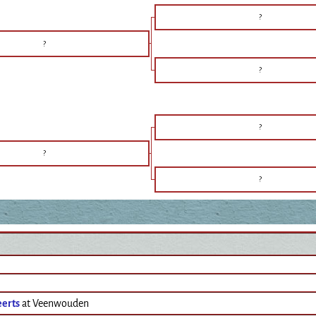
?
?
?
?
?
?
erts
at Veenwouden