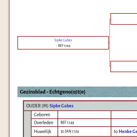
Sipke Gabes
-
BEF 1749
Gezinsblad - Echtgeno(o)t(e)
OUDER (
M
)
Sipke Gabes
Geboren
Overleden
BEF 1749
Huwelijk
to
Henke Ge
30 JAN 1729