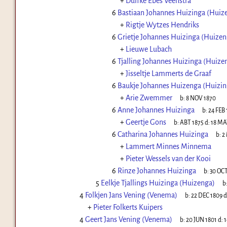
+
Duifke Ebes Veenstra
6
Bastiaan Johannes Huizinga (Huiz
+
Rigtje Wytzes Hendriks
6
Grietje Johannes Huizinga (Huizen
+
Lieuwe Lubach
6
Tjalling Johannes Huizinga (Huize
+
Jisseltje Lammerts de Graaf
6
Baukje Johannes Huizenga (Huizin
+
Arie Zwemmer
b:
8 NOV 1870
6
Anne Johannes Huizinga
b:
24 FEB 
+
Geertje Gons
b:
ABT 1875
d:
18 MA
6
Catharina Johannes Huizinga
b:
2
+
Lammert Minnes Minnema
+
Pieter Wessels van der Kooi
6
Rinze Johannes Huizinga
b:
30 OCT
5
Eelkje Tjallings Huizinga (Huizenga)
b
4
Folkjen Jans Vening (Venema)
b:
22 DEC 1809
d
+
Pieter Folkerts Kuipers
4
Geert Jans Vening (Venema)
b:
20 JUN 1801
d:
1