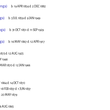
enga)
b:
19 APR 1854
d:
2 DEC 1882
ga)
b:
3 JUL 1859
d:
9 JAN 1949
nga)
b:
31 OCT 1851
d:
11 SEP 1929
ga)
b:
16 MAY 1867
d:
12 APR 1917
1873
d:
12 AUG 1925
Y 1946
 MAR 1870
d:
12 JAN 1966
 1864
d:
14 OCT 1870
:
18 FEB 1837
d:
1 JUN 1837
:
20 MAY 1879
6 AUG 1865