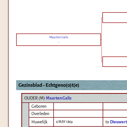
Maarten Galis
-
Gezinsblad - Echtgeno(o)t(e)
OUDER (
M
)
Maarten Galis
Geboren
Overleden
Huwelijk
to
Dieuwert
6 MAY 1869