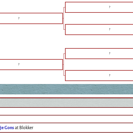
?
?
?
?
?
?
je Gons
at Blokker