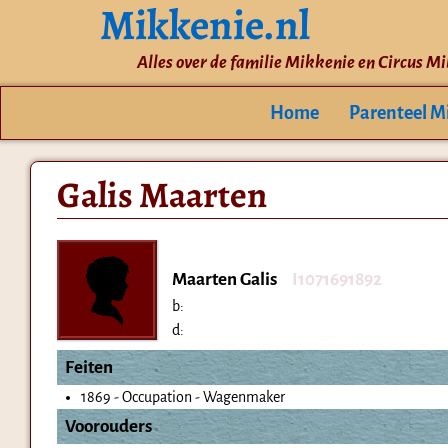
Mikkenie.nl
Alles over de familie Mikkenie en Circus M
Home
Parenteel M
Galis Maarten
Maarten Galis
I1071691892
b:
d:
Feiten
1869 - Occupation - Wagenmaker
Voorouders