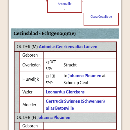
Betonville
-
Clara Couvliege
-
Gezinsblad - Echtgeno(o)t(e)
OUDER (
M
)
Antonius Geerkens alias Laeven
Geboren
23 OCT
Overleden
Strucht
1797
to
Johanna Ploumen
at
21 FEB
Huwelijk
1746
Schin op Geul
Vader
Leonardus Gierckens
Gertrudis Swinnen (Schwennen)
Moeder
alias Betonville
OUDER (
F
)
Johanna Ploumen
Geboren