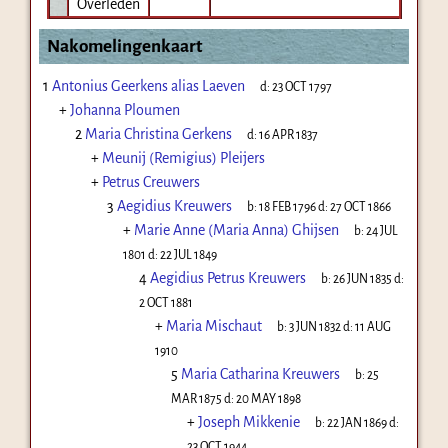
Overleden
Nakomelingenkaart
1
Antonius Geerkens alias Laeven
d:
23 OCT 1797
+
Johanna Ploumen
2
Maria Christina Gerkens
d:
16 APR 1837
+
Meunij (Remigius) Pleijers
+
Petrus Creuwers
3
Aegidius Kreuwers
b:
18 FEB 1796
d:
27 OCT 1866
+
Marie Anne (Maria Anna) Ghijsen
b:
24 JUL
1801
d:
22 JUL 1849
4
Aegidius Petrus Kreuwers
b:
26 JUN 1835
d:
2 OCT 1881
+
Maria Mischaut
b:
3 JUN 1832
d:
11 AUG
1910
5
Maria Catharina Kreuwers
b:
25
MAR 1875
d:
20 MAY 1898
+
Joseph Mikkenie
b:
22 JAN 1869
d:
23 OCT 1944