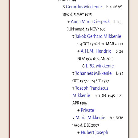
6
Gerardus Mikkenie
b:
10 MAY
1897
d:
5 MAY 1975
+
Anna Maria Cierpeck
b:
15
JUN 1903
d:
12 NOV 1986
7
Jakob Gerhard Mikkenie
b:
4 OCT 1926
d:
20 MAR 2000
+
A.H.M. Hendrix
b:
24
NOV 1937
d:
6 JAN 2013
8
J.P.G. Mikkenie
7
Johannes Mikkenie
b:
15
OCT 1927
d:
24 SEP 1977
7
Joseph Franciscus
Mikkenie
b:
3 DEC 1945
d:
21
APR 1986
+
Private
7
Maria Mikkenie
b:
1 NOV
1930
d:
DEC 2007
+
Hubert Joseph