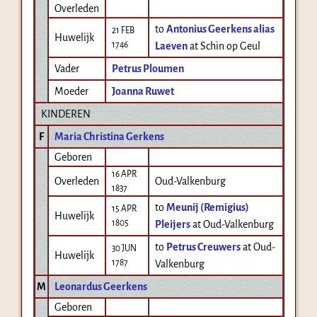
Overleden
to
Antonius Geerkens alias
21 FEB
Huwelijk
1746
Laeven
at Schin op Geul
Vader
Petrus Ploumen
Moeder
Joanna Ruwet
KINDEREN
F
Maria Christina Gerkens
Geboren
16 APR
Overleden
Oud-Valkenburg
1837
to
Meunij (Remigius)
15 APR
Huwelijk
1805
Pleijers
at Oud-Valkenburg
to
Petrus Creuwers
at Oud-
30 JUN
Huwelijk
1787
Valkenburg
M
Leonardus Geerkens
Geboren