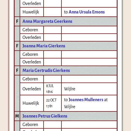
Overleden
Huwelijk
to
Anna Ursula Emons
F
Anna Margareta Geerkens
Geboren
Overleden
F
Joanna Maria Gierkens
Geboren
Overleden
F
Maria Gertrudis Gierkens
Geboren
8 JUL
Overleden
Wijlre
1816
to
Joannes Mulleners
at
22 OCT
Huwelijk
1781
Wijlre
M
Joannes Petrus Gielkens
Geboren