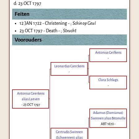
d:
23 OCT 1797
Feiten
12 JAN 1722 - Christening - ;
Schin op Geul
23 OCT 1797 - Death - ;
Strucht
Voorouders
Antonius Geilkens
-
Leonardus Gierckens
-
Clara Schlags
-
Antonius Geerkens
alias Laeven
-
23 OCT 1797
Adamus (Damianus)
Swinnen alias Bitonville
ABT 1670
-
Gertrudis Swinnen
(Schwennen) alias