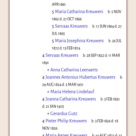
APR 1861
5
Maria Catharina Kreuwers
b:
5 NOV
1862
d:
27 OCT 1866
5
Servaas Kreuwers
b:
17 JUN 1864
d:
27
JUL 1865
5
Maria Josephina Kreuwers
b:
26 JUL
1872
d:
13 FEB 1874
4
Servaas Kreuwers
b:
28 SEP 1822
d:
11 MAR
1891
+
Anna Catharina Leenaerts
4
Joannes Antonius Hubertus Kreuwers
b:
29 AUG 1824
d:
2 MAR 1901
+
Maria Helena Lindelauf
4
Joanna Catharina Kreuwers
b:
3 FEB 1830
d:
21 JAN 1905
+
Gerardus Gutz
4
Pieter Philip Kreuwers
b:
3 FEB 1826
d:
18
NOV 1826
4
Maria Agnes Kreuwers
b:
19 AUG 1827
d:
13