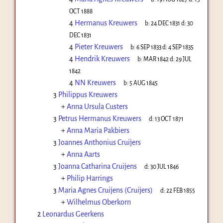
OCT 1888
4
Hermanus Kreuwers
b:
24 DEC 1831
d:
30
DEC 1831
4
Pieter Kreuwers
b:
6 SEP 1833
d:
4 SEP 1835
4
Hendrik Kreuwers
b:
MAR 1842
d:
29 JUL
1842
4
NN Kreuwers
b:
5 AUG 1845
3
Philippus Kreuwers
+
Anna Ursula Custers
3
Petrus Hermanus Kreuwers
d:
13 OCT 1871
+
Anna Maria Pakbiers
3
Joannes Anthonius Cruijers
+
Anna Aarts
3
Joanna Catharina Cruijens
d:
30 JUL 1846
+
Philip Harrings
3
Maria Agnes Cruijens (Cruijers)
d:
22 FEB 1855
+
Wilhelmus Oberkorn
2
Leonardus Geerkens