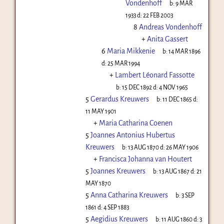
Vondenhoff
b:
9 MAR
1933
d:
22 FEB 2003
8
Andreas Vondenhoff
+
Anita Gassert
6
Maria Mikkenie
b:
14 MAR 1896
d:
25 MAR 1994
+
Lambert Léonard Fassotte
b:
15 DEC 1892
d:
4 NOV 1965
5
Gerardus Kreuwers
b:
11 DEC 1865
d:
11 MAY 1901
+
Maria Catharina Coenen
5
Joannes Antonius Hubertus
Kreuwers
b:
13 AUG 1870
d:
26 MAY 1906
+
Francisca Johanna van Houtert
5
Joannes Kreuwers
b:
13 AUG 1867
d:
21
MAY 1870
5
Anna Catharina Kreuwers
b:
3 SEP
1861
d:
4 SEP 1883
5
Aegidius Kreuwers
b:
11 AUG 1860
d:
3