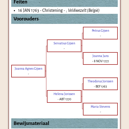
Feiten
16 JAN 1763 - Christening - ;
Veldwezelt (België)
Voorouders
Petrus Gijsen
-
Servatius Gijsen
-
Joanna Jans
-
8 NOV 1777
Joanna Agnes Gijsen
-
Theodorus Jorissen
-
BEF 1763
Helena Jorissen
-
ABT 1770
Maria Stevens
-
Bewijsmateriaal