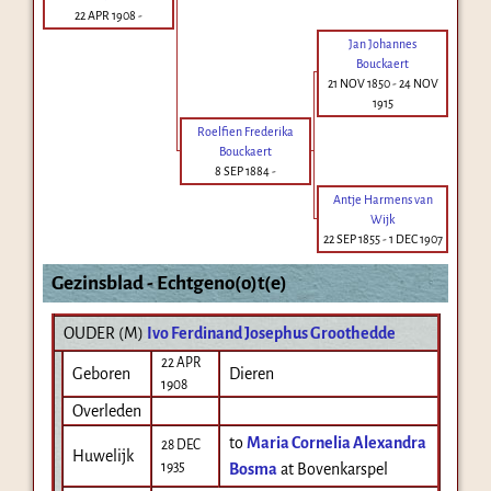
22 APR 1908
-
Jan Johannes
Bouckaert
21 NOV 1850
-
24 NOV
1915
Roelfien Frederika
Bouckaert
8 SEP 1884
-
Antje Harmens van
Wijk
22 SEP 1855
-
1 DEC 1907
Gezinsblad - Echtgeno(o)t(e)
OUDER (
M
)
Ivo Ferdinand Josephus Groothedde
22 APR
Geboren
Dieren
1908
Overleden
to
Maria Cornelia Alexandra
28 DEC
Huwelijk
1935
Bosma
at Bovenkarspel