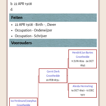
b:
22 APR 1908
d:
Feiten
22 APR 1908 - Birth - ;
Dieren
Occupation - Onderwijzer
Occupation - Schrijver
Voorouders
Hendrik Jan Bartes
Groothedde
11 JUN 1824
-
24 OCT
1895
Gerrit Derk
Groothedde
20 FEB 1879
-
Aleida Hermeling
14 OCT 1840
-
10 DEC
1917
Ivo Ferdinand Josephus
Groothedde