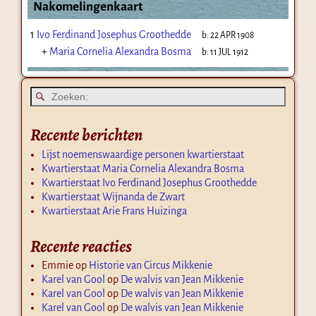
Nakomelingenkaart
1
Ivo Ferdinand Josephus Groothedde
b:
22 APR 1908
+
Maria Cornelia Alexandra Bosma
b:
11 JUL 1912
Recente berichten
Lijst noemenswaardige personen kwartierstaat
Kwartierstaat Maria Cornelia Alexandra Bosma
Kwartierstaat Ivo Ferdinand Josephus Groothedde
Kwartierstaat Wijnanda de Zwart
Kwartierstaat Arie Frans Huizinga
Recente reacties
Emmie
op
Historie van Circus Mikkenie
Karel van Gool
op
De walvis van Jean Mikkenie
Karel van Gool
op
De walvis van Jean Mikkenie
Karel van Gool
op
De walvis van Jean Mikkenie