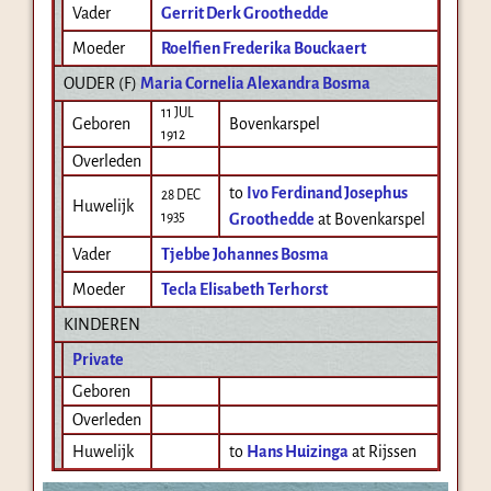
Vader
Gerrit Derk Groothedde
Moeder
Roelfien Frederika Bouckaert
OUDER (
F
)
Maria Cornelia Alexandra Bosma
11 JUL
Geboren
Bovenkarspel
1912
Overleden
to
Ivo Ferdinand Josephus
28 DEC
Huwelijk
1935
Groothedde
at Bovenkarspel
Vader
Tjebbe Johannes Bosma
Moeder
Tecla Elisabeth Terhorst
KINDEREN
Private
Geboren
Overleden
Huwelijk
to
Hans Huizinga
at Rijssen