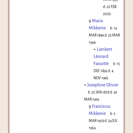
d:
22 FEB
2003
9
Maria
Mikkenie
b:
14
MAR 1896
d:
25 MAR
1994
+
Lambert
Léonard
Fassotte
b:
15
DEC 1892
d:
4
NOV 1965
+
Josephine Olivier
b:
25 JAN 1878
d:
26
MAR 1956
9
Franciscus
Mikkenie
b:
5
MAR 1903
d:
24 JUL
1954