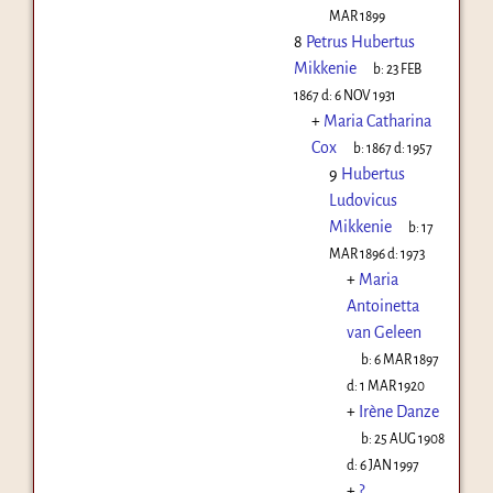
MAR 1899
8
Petrus Hubertus
Mikkenie
b:
23 FEB
1867
d:
6 NOV 1931
+
Maria Catharina
Cox
b:
1867
d:
1957
9
Hubertus
Ludovicus
Mikkenie
b:
17
MAR 1896
d:
1973
+
Maria
Antoinetta
van Geleen
b:
6 MAR 1897
d:
1 MAR 1920
+
Irène Danze
b:
25 AUG 1908
d:
6 JAN 1997
+
?