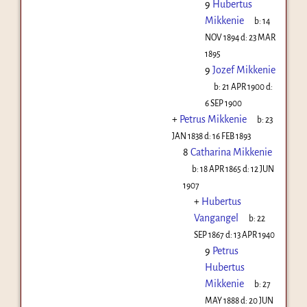
9
Hubertus
Mikkenie
b:
14
NOV 1894
d:
23 MAR
1895
9
Jozef Mikkenie
b:
21 APR 1900
d:
6 SEP 1900
+
Petrus Mikkenie
b:
23
JAN 1838
d:
16 FEB 1893
8
Catharina Mikkenie
b:
18 APR 1865
d:
12 JUN
1907
+
Hubertus
Vangangel
b:
22
SEP 1867
d:
13 APR 1940
9
Petrus
Hubertus
Mikkenie
b:
27
MAY 1888
d:
20 JUN