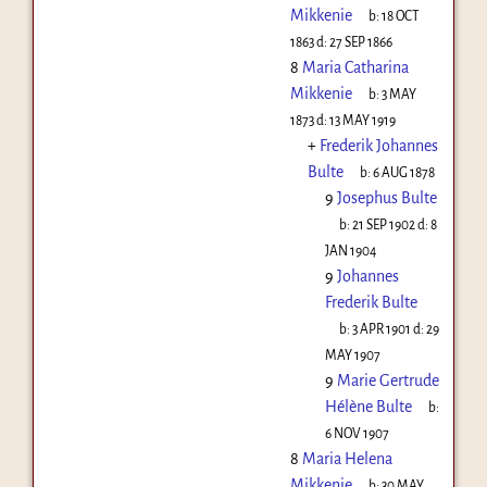
Mikkenie
b:
18 OCT
1863
d:
27 SEP 1866
8
Maria Catharina
Mikkenie
b:
3 MAY
1873
d:
13 MAY 1919
+
Frederik Johannes
Bulte
b:
6 AUG 1878
9
Josephus Bulte
b:
21 SEP 1902
d:
8
JAN 1904
9
Johannes
Frederik Bulte
b:
3 APR 1901
d:
29
MAY 1907
9
Marie Gertrude
Hélène Bulte
b:
6 NOV 1907
8
Maria Helena
Mikkenie
b:
30 MAY