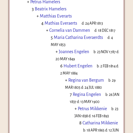
+
Petrus Hamelers
3
Beatrix Hamelers
+
Matthias Everarts
4
Mathias Everaerts
d:
24 APR 1813
+
Cornelia van Dammen
d:
18 DEC 1817
5
Maria Catharina Everaerdts
d:
4
MAY 1853
+
Joannes Engelen
b:
23 NOV 1787
d:
20 MAY 1849
6
Hubert Engelen
b:
2 FEB 1814
d:
2 MAY 1884
+
Regina van Bergum
b:
29
MAR 1805
d:
24 JUL 1880
7
Regina Engelen
b:
26 JAN
1837
d:
13 MAY 1900
+
Petrus Mikkenie
b:
23
JAN 1838
d:
16 FEB 1893
8
Catharina Mikkenie
b:
18 APR 1865
d:
12 JUN