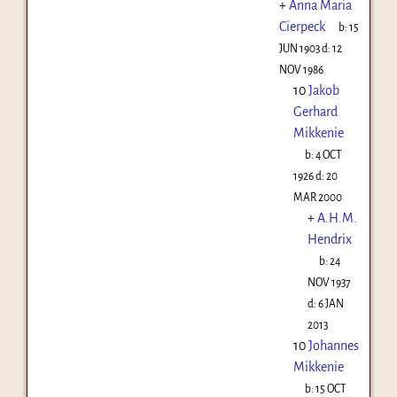
+
Anna Maria
Cierpeck
b:
15
JUN 1903
d:
12
NOV 1986
10
Jakob
Gerhard
Mikkenie
b:
4 OCT
1926
d:
20
MAR 2000
+
A.H.M.
Hendrix
b:
24
NOV 1937
d:
6 JAN
2013
10
Johannes
Mikkenie
b:
15 OCT