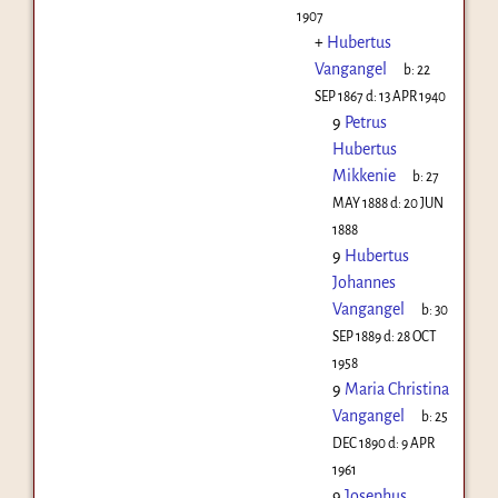
1907
+
Hubertus
Vangangel
b:
22
SEP 1867
d:
13 APR 1940
9
Petrus
Hubertus
Mikkenie
b:
27
MAY 1888
d:
20 JUN
1888
9
Hubertus
Johannes
Vangangel
b:
30
SEP 1889
d:
28 OCT
1958
9
Maria Christina
Vangangel
b:
25
DEC 1890
d:
9 APR
1961
9
Josephus