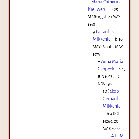
+
Maria Catharina
Kreuwers
b:
25
MAR 1875
d:
20 MAY
1898
9
Gerardus
Mikkenie
b:
10
MAY 1897
d:
5 MAY
1975
+
Anna Maria
Cierpeck
b:
15
JUN 1903
d:
12
NOV 1986
10
Jakob
Gerhard
Mikkenie
b:
4 OCT
1926
d:
20
MAR 2000
+
A.H.M.