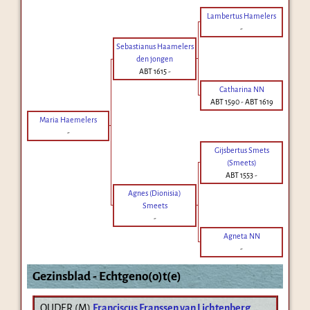
Lambertus Hamelers
-
Sebastianus Haamelers
den jongen
ABT 1615
-
Catharina NN
ABT 1590
-
ABT 1619
Maria Haemelers
-
Gijsbertus Smets
(Smeets)
ABT 1553
-
Agnes (Dionisia)
Smeets
-
Agneta NN
-
Gezinsblad - Echtgeno(o)t(e)
OUDER (
M
)
Franciscus Franssen van Lichtenberg