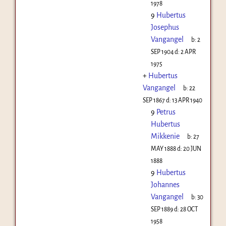
1978
9
Hubertus
Josephus
Vangangel
b:
2
SEP 1904
d:
2 APR
1975
+
Hubertus
Vangangel
b:
22
SEP 1867
d:
13 APR 1940
9
Petrus
Hubertus
Mikkenie
b:
27
MAY 1888
d:
20 JUN
1888
9
Hubertus
Johannes
Vangangel
b:
30
SEP 1889
d:
28 OCT
1958