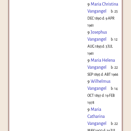
9
Maria Christina
Vangangel
b:
25
DEC 1890
d:
9 APR
1961
9
Josephus
Vangangel
b:
12
AUG 1893
d:
3 JUL
1961
9
Maria Helena
Vangangel
b:
22
SEP 1895
d:
ABT 1966
9
Wilhelmus
Vangangel
b:
14
OCT 1897
d:
19 FEB
1978
9
Maria
Catharina
Vangangel
b:
22
MAY 1900
d:
19 JUL