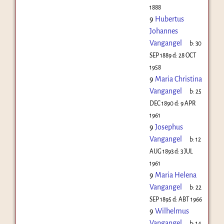
1888
9
Hubertus
Johannes
Vangangel
b:
30
SEP 1889
d:
28 OCT
1958
9
Maria Christina
Vangangel
b:
25
DEC 1890
d:
9 APR
1961
9
Josephus
Vangangel
b:
12
AUG 1893
d:
3 JUL
1961
9
Maria Helena
Vangangel
b:
22
SEP 1895
d:
ABT 1966
9
Wilhelmus
Vangangel
b:
14