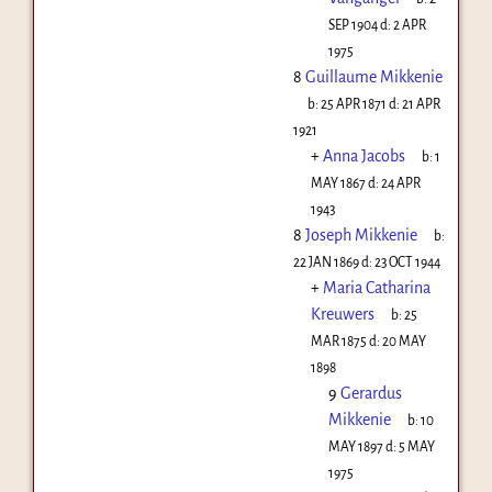
SEP 1904
d:
2 APR
1975
8
Guillaume Mikkenie
b:
25 APR 1871
d:
21 APR
1921
+
Anna Jacobs
b:
1
MAY 1867
d:
24 APR
1943
8
Joseph Mikkenie
b:
22 JAN 1869
d:
23 OCT 1944
+
Maria Catharina
Kreuwers
b:
25
MAR 1875
d:
20 MAY
1898
9
Gerardus
Mikkenie
b:
10
MAY 1897
d:
5 MAY
1975