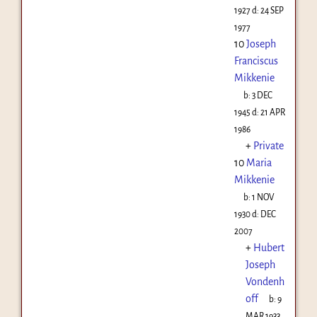
1927
d:
24 SEP
1977
10
Joseph
Franciscus
Mikkenie
b:
3 DEC
1945
d:
21 APR
1986
+
Private
10
Maria
Mikkenie
b:
1 NOV
1930
d:
DEC
2007
+
Hubert
Joseph
Vondenh
off
b:
9
MAR 1933