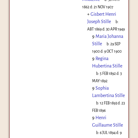
1862
d:
21 NOV 1907
+
Gisbert Henri
Joseph Stille
b:
ABT 1869
d:
30 APR 1949
9
Maria Johanna
Stille
b:
29 SEP
1900
d:
9 OCT 1900
9
Regina
Hubertina Stille
b:
5 FEB 1892
d:
3
MAY 1892
9
Sophia
Lambertina Stille
b:
12 FEB 1893
d:
23
FEB 1896
9
Henri
Guillaume Stille
b:
6 JUL 1894
d:
9