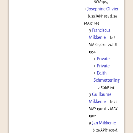
NOV 1965
+
Josephine Olivier
b:
25 JAN 1878
d:
26
MAR 1956
9
Franciscus
Mikkenie
b:
5
MAR 1903
d:
24 JUL
1954
+
Private
+
Private
+
Edith
Schmetterling
b:
5 SEP 1911
9
Guillaume
Mikkenie
b:
25
MAY 1901
d:
2 MAY
1902
9
Jan Mikkenie
b:
26 APR 1906
d: