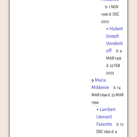
b:
1 NOV
1930
d:
DEC
2007
+
Hubert
Joseph
Vondenh
off
b:
9
MAR 1933
d:
22 FEB
2003
9
Maria
Mikkenie
b:
14
MAR 1896
d:
25 MAR
1994
+
Lambert
Léonard
Fassotte
b:
15
DEC 1892
d:
4