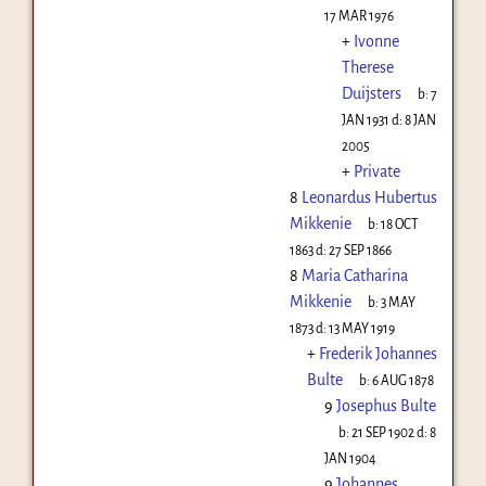
17 MAR 1976
+
Ivonne
Therese
Duijsters
b:
7
JAN 1931
d:
8 JAN
2005
+
Private
8
Leonardus Hubertus
Mikkenie
b:
18 OCT
1863
d:
27 SEP 1866
8
Maria Catharina
Mikkenie
b:
3 MAY
1873
d:
13 MAY 1919
+
Frederik Johannes
Bulte
b:
6 AUG 1878
9
Josephus Bulte
b:
21 SEP 1902
d:
8
JAN 1904
9
Johannes