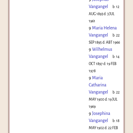
Vangangel
b:
12
AUG 1893
d:
3 JUL
1961
9
Maria Helena
Vangangel
b:
22
SEP 1895
d:
ABT 1966
9
Wilhelmus
Vangangel
b:
14
OCT 1897
d:
19 FEB
1978
9
Maria
Catharina
Vangangel
b:
22
MAY 1900
d:
19 JUL
1969
9
Josephina
Vangangel
b:
18
MAY 1902
d:
22 FEB