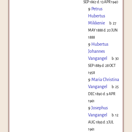
SEP 1867
d:
13 APR 1940
9
Petrus
Hubertus
Mikkenie
b:
27
MAY 1888
d:
20 JUN
1888
9
Hubertus
Johannes
Vangangel
b:
30
SEP 1889
d:
28 OCT
1958
9
Maria Christina
Vangangel
b:
25
DEC 1890
d:
9 APR
1961
9
Josephus
Vangangel
b:
12
AUG 1893
d:
3 JUL
1961