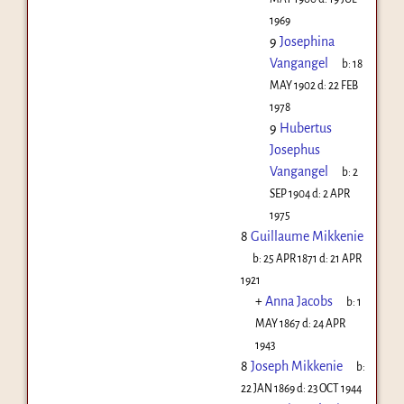
1969
9
Josephina
Vangangel
b:
18
MAY 1902
d:
22 FEB
1978
9
Hubertus
Josephus
Vangangel
b:
2
SEP 1904
d:
2 APR
1975
8
Guillaume Mikkenie
b:
25 APR 1871
d:
21 APR
1921
+
Anna Jacobs
b:
1
MAY 1867
d:
24 APR
1943
8
Joseph Mikkenie
b:
22 JAN 1869
d:
23 OCT 1944