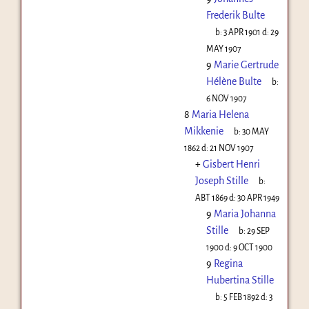
Frederik Bulte
b:
3 APR 1901
d:
29
MAY 1907
9
Marie Gertrude
Hélène Bulte
b:
6 NOV 1907
8
Maria Helena
Mikkenie
b:
30 MAY
1862
d:
21 NOV 1907
+
Gisbert Henri
Joseph Stille
b:
ABT 1869
d:
30 APR 1949
9
Maria Johanna
Stille
b:
29 SEP
1900
d:
9 OCT 1900
9
Regina
Hubertina Stille
b:
5 FEB 1892
d:
3