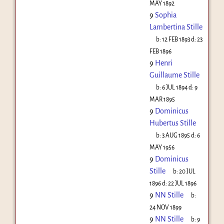
MAY 1892
9
Sophia
Lambertina Stille
b:
12 FEB 1893
d:
23
FEB 1896
9
Henri
Guillaume Stille
b:
6 JUL 1894
d:
9
MAR 1895
9
Dominicus
Hubertus Stille
b:
3 AUG 1895
d:
6
MAY 1956
9
Dominicus
Stille
b:
20 JUL
1896
d:
22 JUL 1896
9
NN Stille
b:
24 NOV 1899
9
NN Stille
b:
9