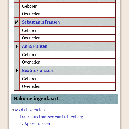
Geboren
Overleden
M
Sebastianus Fransen
Geboren
Overleden
F
Anna Fransen
Geboren
Overleden
F
Beatrix Franssen
Geboren
Overleden
Nakomelingenkaart
1
Maria Haemelers
+
Franciscus Franssen van Lichtenberg
2
Agnes Fransen