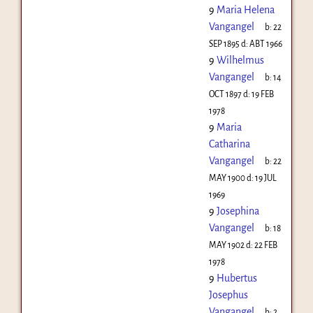
9
Maria Helena
Vangangel
b:
22
SEP 1895
d:
ABT 1966
9
Wilhelmus
Vangangel
b:
14
OCT 1897
d:
19 FEB
1978
9
Maria
Catharina
Vangangel
b:
22
MAY 1900
d:
19 JUL
1969
9
Josephina
Vangangel
b:
18
MAY 1902
d:
22 FEB
1978
9
Hubertus
Josephus
Vangangel
b:
2