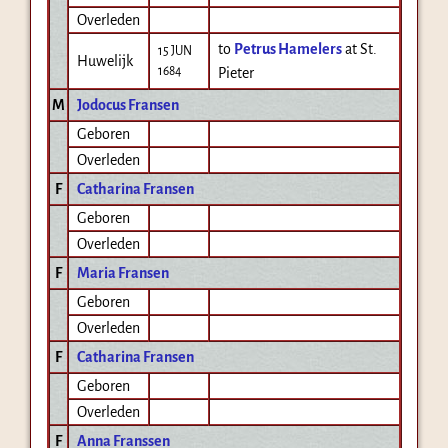
Overleden
to
Petrus Hamelers
at St.
15 JUN
Huwelijk
1684
Pieter
M
Jodocus Fransen
Geboren
Overleden
F
Catharina Fransen
Geboren
Overleden
F
Maria Fransen
Geboren
Overleden
F
Catharina Fransen
Geboren
Overleden
F
Anna Franssen