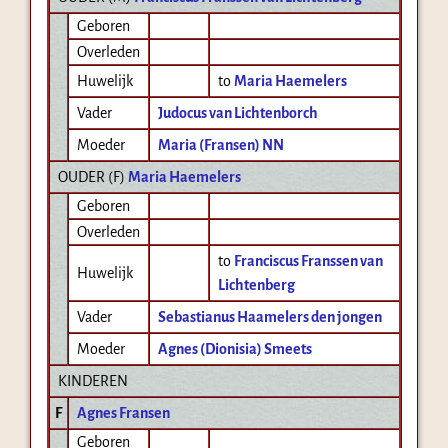
Geboren
Overleden
Huwelijk
to
Maria Haemelers
Vader
Judocus van Lichtenborch
Moeder
Maria (Fransen) NN
OUDER (
F
)
Maria Haemelers
Geboren
Overleden
to
Franciscus Franssen van
Huwelijk
Lichtenberg
Vader
Sebastianus Haamelers den jongen
Moeder
Agnes (Dionisia) Smeets
KINDEREN
F
Agnes Fransen
Geboren