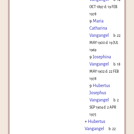
OCT 1897
d:
19 FEB
1978
9
Maria
Catharina
Vangangel
b:
22
MAY 1900
d:
19 JUL
1969
9
Josephina
Vangangel
b:
18
MAY 1902
d:
22 FEB
1978
9
Hubertus
Josephus
Vangangel
b:
2
SEP 1904
d:
2 APR
1975
+
Hubertus
Vangangel
b:
22