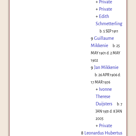
+
Private
+
Private
+
Edith
Schmetterling
b:
5 SEP 1911
9
Guillaume
Mikkenie
b:
25
MAY 1901
d:
2 MAY
1902
9
Jan Mikkenie
b:
26 APR 1906
d:
17 MAR 1976
+
Ivonne
Therese
Duijsters
b:
7
JAN 1931
d:
8 JAN
2005
+
Private
8
Leonardus Hubertus