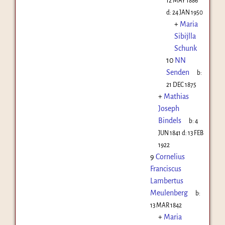
12 MAY 1886
d:
24 JAN 1950
+
Maria
Sibijlla
Schunk
10
NN
Senden
b:
21 DEC 1875
+
Mathias
Joseph
Bindels
b:
4
JUN 1841
d:
13 FEB
1922
9
Cornelius
Franciscus
Lambertus
Meulenberg
b:
13 MAR 1842
+
Maria