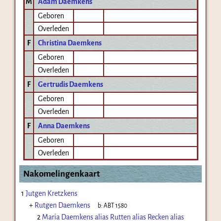
M
Adam Daemkens
Geboren
Overleden
F
Christina Daemkens
Geboren
Overleden
F
Gertrudis Daemkens
Geboren
Overleden
F
Anna Daemkens
Geboren
Overleden
Nakomelingenkaart
1
Jutgen Kretzkens
+
Rutgen Daemkens
b:
ABT 1580
2
Maria Daemkens alias Rutten alias Recken alias