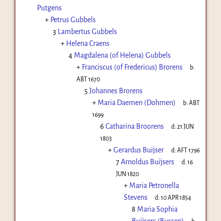
Putgens
+
Petrus Gubbels
3
Lambertus Gubbels
+
Helena Craens
4
Magdalena (of Helena) Gubbels
+
Franciscus (of Fredericus) Brorens
b:
ABT 1670
5
Johannes Brorens
+
Maria Daemen (Dohmen)
b:
ABT
1699
6
Catharina Broorens
d:
21 JUN
1803
+
Gerardus Buijser
d:
AFT 1796
7
Arnoldus Buijsers
d:
16
JUN 1820
+
Maria Petronella
Stevens
d:
10 APR 1854
8
Maria Sophia
Buijsers (Bussen)