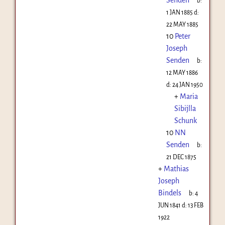
b:
1 JAN 1885
d:
22 MAY 1885
10
Peter
Joseph
Senden
b:
12 MAY 1886
d:
24 JAN 1950
+
Maria
Sibijlla
Schunk
10
NN
Senden
b:
21 DEC 1875
+
Mathias
Joseph
Bindels
b:
4
JUN 1841
d:
13 FEB
1922