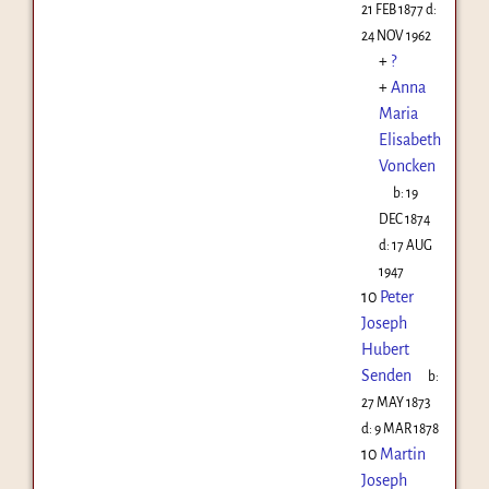
21 FEB 1877
d:
24 NOV 1962
+
?
+
Anna
Maria
Elisabeth
Voncken
b:
19
DEC 1874
d:
17 AUG
1947
10
Peter
Joseph
Hubert
Senden
b:
27 MAY 1873
d:
9 MAR 1878
10
Martin
Joseph