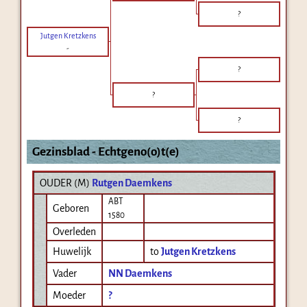
?
Jutgen Kretzkens
-
?
?
?
Gezinsblad - Echtgeno(o)t(e)
OUDER (
M
)
Rutgen Daemkens
ABT
Geboren
1580
Overleden
Huwelijk
to
Jutgen Kretzkens
Vader
NN Daemkens
Moeder
?