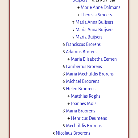
d:
23 NOV 1838
+
Marie Anne Dalmans
+
Theresia Smeets
7
Maria Anna Buijsers
7
Maria Anna Buijsers
7
Maria Buijsers
6
Franciscus Brorens
6
Adamus Brorens
+
Maria Elisabetha Eemen
6
Lambertus Brorens
6
Maria Mechtildis Brorens
6
Michael Broorens
6
Helen Broorens
+
Matthias Roghs
+
Joannes Mols
6
Maria Broorens
+
Henricus Deumens
6
Mechtildis Brorens
5
Nicolaus Broerens