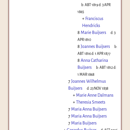
b:
ABT 1819
d:
3 APR
1865
+
Franciscus
Hendricks
8
Marie Buijsers
d:
3
APR 1810
8
Joannes Buijsers
b:
ABT 1816
d:
1 APR 1877
8
Anna Catharina
Buijsers
b:
ABT 1812
d:
1 MAR 1868
7
Joannes Wilhelmus
Buijsers
d:
23 NOV 1838
+
Marie Anne Dalmans
+
Theresia Smeets
7
Maria Anna Buijsers
7
Maria Anna Buijsers
7
Maria Buijsers
+
Gerardus Buijser