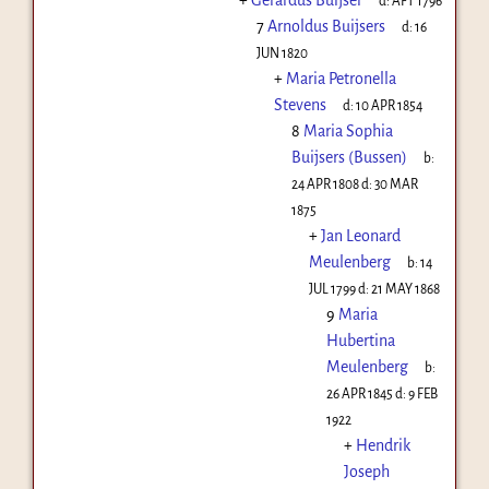
d:
AFT 1796
7
Arnoldus Buijsers
d:
16
JUN 1820
+
Maria Petronella
Stevens
d:
10 APR 1854
8
Maria Sophia
Buijsers (Bussen)
b:
24 APR 1808
d:
30 MAR
1875
+
Jan Leonard
Meulenberg
b:
14
JUL 1799
d:
21 MAY 1868
9
Maria
Hubertina
Meulenberg
b:
26 APR 1845
d:
9 FEB
1922
+
Hendrik
Joseph