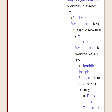
b:
24 APR 1808
d:
30 MAR
1875
+
Jan Leonard
Meulenberg
b:
14
JUL 1799
d:
21 MAY 1868
9
Maria
Hubertina
Meulenberg
b:
26 APR 1845
d:
9 FEB
1922
+
Hendrik
Joseph
Senden
b:
10
APR 1838
d:
19
SEP 1887
10
Frans
Hubert
Zenden
b: