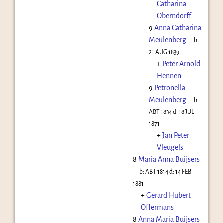
Catharina
Oberndorff
9
Anna Catharina
Meulenberg
b:
21 AUG 1839
+
Peter Arnold
Hennen
9
Petronella
Meulenberg
b:
ABT 1834
d:
18 JUL
1871
+
Jan Peter
Vleugels
8
Maria Anna Buijsers
b:
ABT 1814
d:
14 FEB
1881
+
Gerard Hubert
Offermans
8
Anna Maria Buijsers