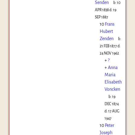
Senden
b:
10
APR 1838
d:
19
SEP 1887
10
Frans
Hubert
Zenden
b:
21 FEB 1877
d:
24 NOV 1962
+
?
+
Anna
Maria
Elisabeth
Voncken
b:
19
DEC 1874
d:
17 AUG
1947
10
Peter
Joseph