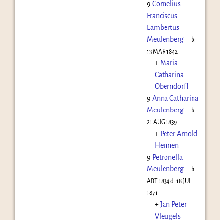
9
Cornelius
Franciscus
Lambertus
Meulenberg
b:
13 MAR 1842
+
Maria
Catharina
Oberndorff
9
Anna Catharina
Meulenberg
b:
21 AUG 1839
+
Peter Arnold
Hennen
9
Petronella
Meulenberg
b:
ABT 1834
d:
18 JUL
1871
+
Jan Peter
Vleugels