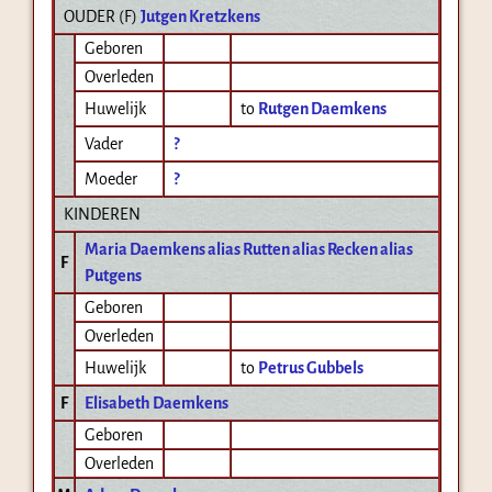
OUDER (
F
)
Jutgen Kretzkens
Geboren
Overleden
Huwelijk
to
Rutgen Daemkens
Vader
?
Moeder
?
KINDEREN
Maria Daemkens alias Rutten alias Recken alias
F
Putgens
Geboren
Overleden
Huwelijk
to
Petrus Gubbels
F
Elisabeth Daemkens
Geboren
Overleden