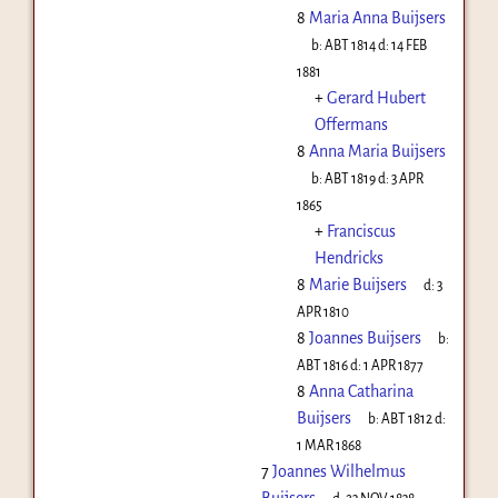
8
Maria Anna Buijsers
b:
ABT 1814
d:
14 FEB
1881
+
Gerard Hubert
Offermans
8
Anna Maria Buijsers
b:
ABT 1819
d:
3 APR
1865
+
Franciscus
Hendricks
8
Marie Buijsers
d:
3
APR 1810
8
Joannes Buijsers
b:
ABT 1816
d:
1 APR 1877
8
Anna Catharina
Buijsers
b:
ABT 1812
d:
1 MAR 1868
7
Joannes Wilhelmus
Buijsers