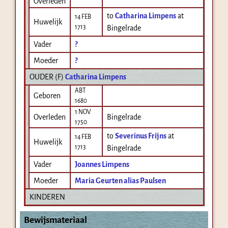
Overleden
to
Catharina Limpens
at
14 FEB
Huwelijk
1713
Bingelrade
Vader
?
Moeder
?
OUDER (
F
)
Catharina Limpens
ABT
Geboren
1680
1 NOV
Overleden
Bingelrade
1750
to
Severinus Frijns
at
14 FEB
Huwelijk
1713
Bingelrade
Vader
Joannes Limpens
Moeder
Maria Geurten alias Paulsen
KINDEREN
Bewijsmateriaal