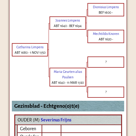
Dionisius Limpens
BEF 1600
-
Joannes Limpens
ABT 1640
-
BEF 1694
Mechtildis Knoren
ABT 1620
-
Catharina Limpens
ABT 1680
-
1 NOV 1750
?
Maria Geurten alias
Paulsen
ABT 1640
-
11 MAR 1720
?
Gezinsblad - Echtgeno(o)t(e)
OUDER (
M
)
Severinus Frijns
Geboren