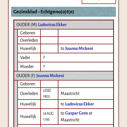
-
Gezinsblad - Echtgeno(o)t(e)
OUDER (
M
)
Ludovicus Ekker
Geboren
Overleden
Huwelijk
to
Joanna Mickeni
Vader
?
Moeder
?
OUDER (
F
)
Joanna Mickeni
Geboren
3 DEC
Overleden
Maastricht
1802
Huwelijk
to
Ludovicus Ekker
to
Gaspar Gons
at
18 AUG
Huwelijk
1795
Maastricht