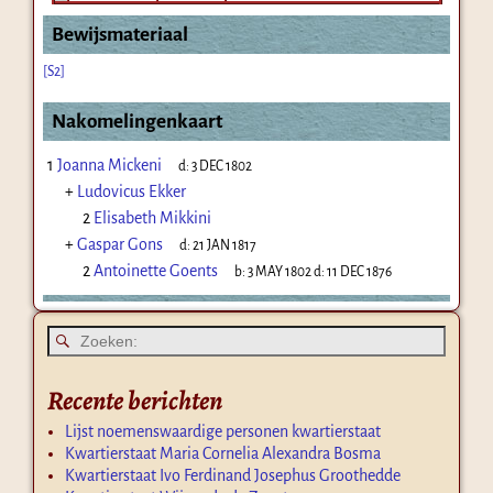
Bewijsmateriaal
[S2]
Nakomelingenkaart
1
Joanna Mickeni
d:
3 DEC 1802
+
Ludovicus Ekker
2
Elisabeth Mikkini
+
Gaspar Gons
d:
21 JAN 1817
2
Antoinette Goents
b:
3 MAY 1802
d:
11 DEC 1876
Recente berichten
Lijst noemenswaardige personen kwartierstaat
Kwartierstaat Maria Cornelia Alexandra Bosma
Kwartierstaat Ivo Ferdinand Josephus Groothedde