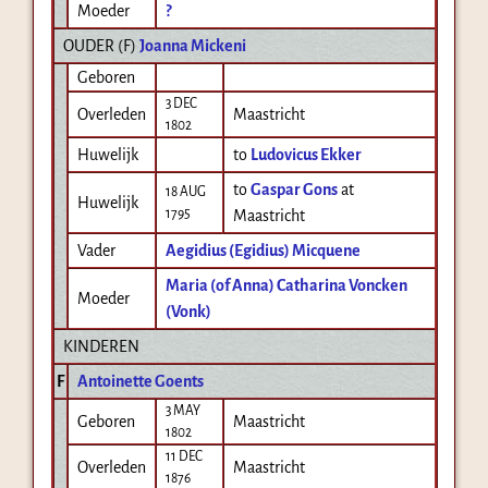
Moeder
?
OUDER (
F
)
Joanna Mickeni
Geboren
3 DEC
Overleden
Maastricht
1802
Huwelijk
to
Ludovicus Ekker
to
Gaspar Gons
at
18 AUG
Huwelijk
1795
Maastricht
Vader
Aegidius (Egidius) Micquene
Maria (of Anna) Catharina Voncken
Moeder
(Vonk)
KINDEREN
F
Antoinette Goents
3 MAY
Geboren
Maastricht
1802
11 DEC
Overleden
Maastricht
1876