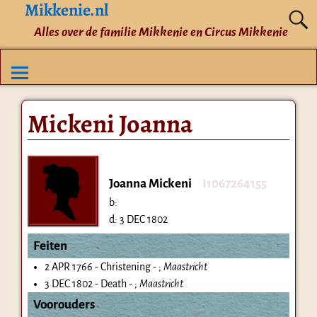
Mikkenie.nl
Alles over de familie Mikkenie en Circus Mikkenie
Mickeni Joanna
Joanna Mickeni
I1067264155
b:
d:
3 DEC 1802
Feiten
2 APR 1766 - Christening - ;
Maastricht
3 DEC 1802 - Death - ;
Maastricht
Voorouders