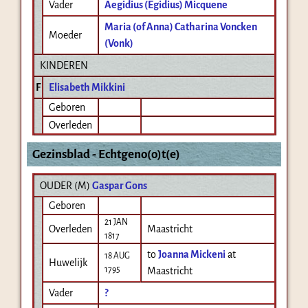
Vader
Aegidius (Egidius) Micquene
Maria (of Anna) Catharina Voncken
Moeder
(Vonk)
KINDEREN
F
Elisabeth Mikkini
Geboren
Overleden
Gezinsblad - Echtgeno(o)t(e)
OUDER (
M
)
Gaspar Gons
Geboren
21 JAN
Overleden
Maastricht
1817
to
Joanna Mickeni
at
18 AUG
Huwelijk
1795
Maastricht
Vader
?