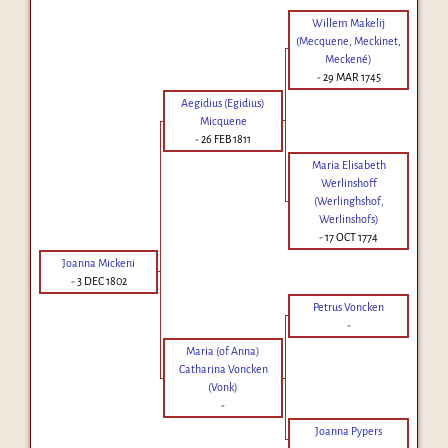
Willem Makelij
(Mecquene, Meckinet,
Meckené)
-
29 MAR 1745
Aegidius (Egidius)
Micquene
-
26 FEB 1811
Maria Elisabeth
Werlinshoff
(Werlinghshof,
Werlinshofs)
-
17 OCT 1774
Joanna Mickeni
-
3 DEC 1802
Petrus Voncken
-
Maria (of Anna)
Catharina Voncken
(Vonk)
-
Joanna Pypers