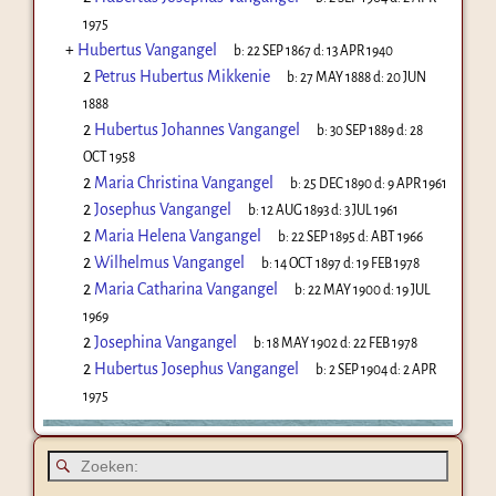
1975
+
Hubertus Vangangel
b:
22 SEP 1867
d:
13 APR 1940
2
Petrus Hubertus Mikkenie
b:
27 MAY 1888
d:
20 JUN
1888
2
Hubertus Johannes Vangangel
b:
30 SEP 1889
d:
28
OCT 1958
2
Maria Christina Vangangel
b:
25 DEC 1890
d:
9 APR 1961
2
Josephus Vangangel
b:
12 AUG 1893
d:
3 JUL 1961
2
Maria Helena Vangangel
b:
22 SEP 1895
d:
ABT 1966
2
Wilhelmus Vangangel
b:
14 OCT 1897
d:
19 FEB 1978
2
Maria Catharina Vangangel
b:
22 MAY 1900
d:
19 JUL
1969
2
Josephina Vangangel
b:
18 MAY 1902
d:
22 FEB 1978
2
Hubertus Josephus Vangangel
b:
2 SEP 1904
d:
2 APR
1975