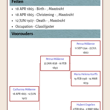
Feiten
18 APR 1865 - Birth - ;
Maastricht
18 APR 1865 - Christening - ;
Maastricht
12 JUN 1907 - Death - ;
Maastricht
Occupation - Glasslijpster
Voorouders
Petrus Mikkenie
11 SEP 1794
-
23 JUL
1860
Petrus Mikkenie
23 JAN 1838
-
16 FEB
1893
Maria Helena Korffs
19 FEB 1798
-
14 MAR
1879
Catharina Mikkenie
18 APR 1865
-
12 JUN
1907
Hubert Engelen
2 FEB 1814
-
2 MAY 1884