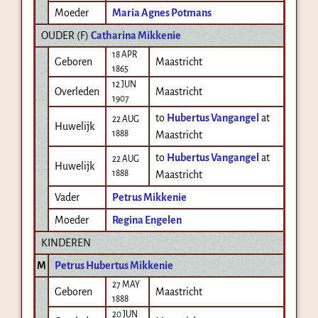
Moeder
Maria Agnes Potmans
OUDER (
F
)
Catharina Mikkenie
18 APR
Geboren
Maastricht
1865
12 JUN
Overleden
Maastricht
1907
to
Hubertus Vangangel
at
22 AUG
Huwelijk
1888
Maastricht
to
Hubertus Vangangel
at
22 AUG
Huwelijk
1888
Maastricht
Vader
Petrus Mikkenie
Moeder
Regina Engelen
KINDEREN
M
Petrus Hubertus Mikkenie
27 MAY
Geboren
Maastricht
1888
20 JUN