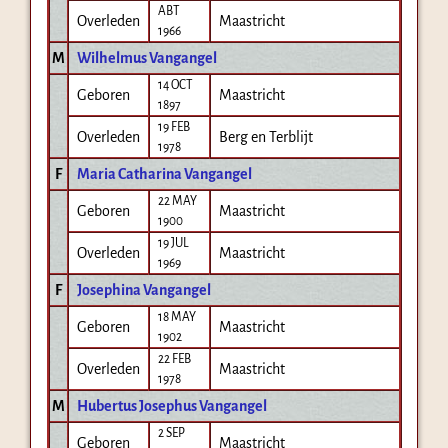
ABT
Overleden
Maastricht
1966
M
Wilhelmus Vangangel
14 OCT
Geboren
Maastricht
1897
19 FEB
Overleden
Berg en Terblijt
1978
F
Maria Catharina Vangangel
22 MAY
Geboren
Maastricht
1900
19 JUL
Overleden
Maastricht
1969
F
Josephina Vangangel
18 MAY
Geboren
Maastricht
1902
22 FEB
Overleden
Maastricht
1978
M
Hubertus Josephus Vangangel
2 SEP
Geboren
Maastricht