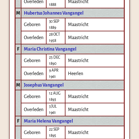
Overleden
Maastricht
1888
M
Hubertus Johannes Vangangel
30 SEP
Geboren
Maastricht
1889
28 OCT
Overleden
Maastricht
1958
F
Maria Christina Vangangel
25 DEC
Geboren
Maastricht
1890
9 APR
Overleden
Heerlen
1961
M
Josephus Vangangel
12 AUG
Geboren
Maastricht
1893
3 JUL
Overleden
Maastricht
1961
F
Maria Helena Vangangel
22 SEP
Geboren
Maastricht
1895