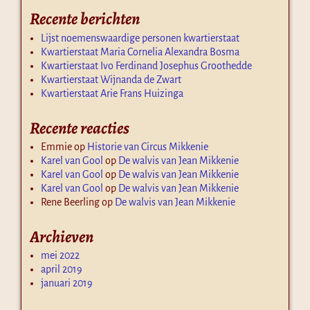
Recente berichten
Lijst noemenswaardige personen kwartierstaat
Kwartierstaat Maria Cornelia Alexandra Bosma
Kwartierstaat Ivo Ferdinand Josephus Groothedde
Kwartierstaat Wijnanda de Zwart
Kwartierstaat Arie Frans Huizinga
Recente reacties
Emmie
op
Historie van Circus Mikkenie
Karel van Gool
op
De walvis van Jean Mikkenie
Karel van Gool
op
De walvis van Jean Mikkenie
Karel van Gool
op
De walvis van Jean Mikkenie
Rene Beerling
op
De walvis van Jean Mikkenie
Archieven
mei 2022
april 2019
januari 2019