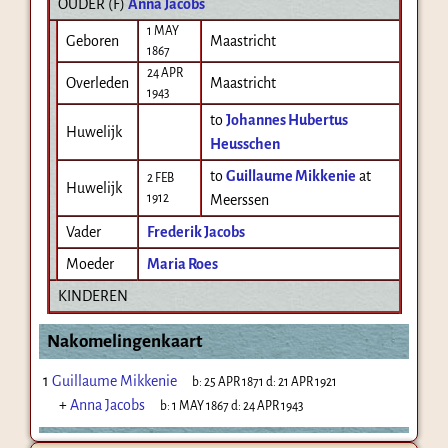
OUDER (
F
)
Anna Jacobs
1 MAY
Geboren
Maastricht
1867
24 APR
Overleden
Maastricht
1943
to
Johannes Hubertus
Huwelijk
Heusschen
to
Guillaume Mikkenie
at
2 FEB
Huwelijk
1912
Meerssen
Vader
Frederik Jacobs
Moeder
Maria Roes
KINDEREN
Nakomelingenkaart
1
Guillaume Mikkenie
b:
25 APR 1871
d:
21 APR 1921
+
Anna Jacobs
b:
1 MAY 1867
d:
24 APR 1943