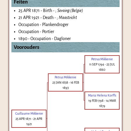
Feiten
25 APR 1871 - Birth - ;
Seraing (Belgie)
21 APR 1921 - Death - ;
Maastricht
Occupation - Plankendroger
Occupation - Portier
1890 - Occupation - Dagloner
Voorouders
Petrus Mikkenie
11 SEP 1794
-
23 JUL
1860
Petrus Mikkenie
23 JAN 1838
-
16 FEB
1893
Maria Helena Korffs
19 FEB 1798
-
14 MAR
1879
Guillaume Mikkenie
25 APR 1871
-
21 APR
1921