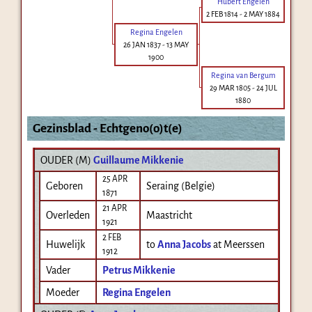
Hubert Engelen
2 FEB 1814
-
2 MAY 1884
Regina Engelen
26 JAN 1837
-
13 MAY
1900
Regina van Bergum
29 MAR 1805
-
24 JUL
1880
Gezinsblad - Echtgeno(o)t(e)
OUDER (
M
)
Guillaume Mikkenie
25 APR
Geboren
Seraing (Belgie)
1871
21 APR
Overleden
Maastricht
1921
2 FEB
Huwelijk
to
Anna Jacobs
at Meerssen
1912
Vader
Petrus Mikkenie
Moeder
Regina Engelen