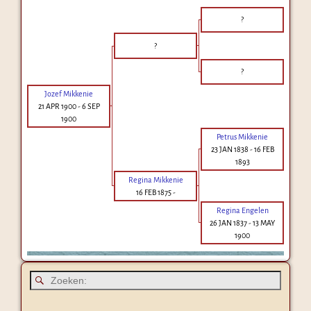
?
?
?
Jozef Mikkenie
21 APR 1900
-
6 SEP
1900
Petrus Mikkenie
23 JAN 1838
-
16 FEB
1893
Regina Mikkenie
16 FEB 1875
-
Regina Engelen
26 JAN 1837
-
13 MAY
1900