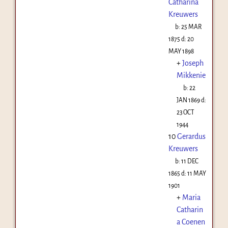
Catharina
Kreuwers
b:
25 MAR
1875
d:
20
MAY 1898
+
Joseph
Mikkenie
b:
22
JAN 1869
d:
23 OCT
1944
10
Gerardus
Kreuwers
b:
11 DEC
1865
d:
11 MAY
1901
+
Maria
Catharin
a Coenen