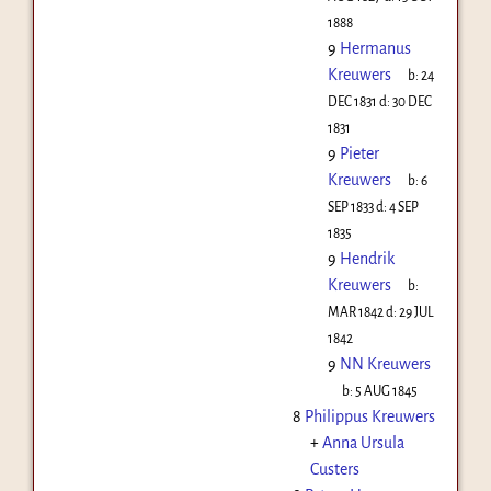
1888
9
Hermanus
Kreuwers
b:
24
DEC 1831
d:
30 DEC
1831
9
Pieter
Kreuwers
b:
6
SEP 1833
d:
4 SEP
1835
9
Hendrik
Kreuwers
b:
MAR 1842
d:
29 JUL
1842
9
NN Kreuwers
b:
5 AUG 1845
8
Philippus Kreuwers
+
Anna Ursula
Custers