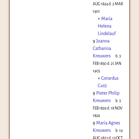
AUG 1824
d:
2 MAR
1901
+
Maria
Helena
Lindelauf
9
Joanna
Catharina
Kreuwers
b:
3
FEB 1830
d:
21 JAN
1905
+
Gerardus
Gutz
9
Pieter Philip
Kreuwers
b:
3
FEB 1826
d:
18 NOV
1826
9
Maria Agnes
Kreuwers
b:
19
AUG 1827
d:
13 OCT