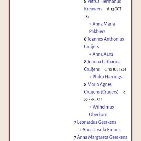
8
Petrus Hermanus
Kreuwers
d:
13 OCT
1871
+
Anna Maria
Pakbiers
8
Joannes Anthonius
Cruijers
+
Anna Aarts
8
Joanna Catharina
Cruijens
d:
30 JUL 1846
+
Philip Harrings
8
Maria Agnes
Cruijens (Cruijers)
d:
22 FEB 1855
+
Wilhelmus
Oberkorn
7
Leonardus Geerkens
+
Anna Ursula Emons
7
Anna Margareta Geerkens