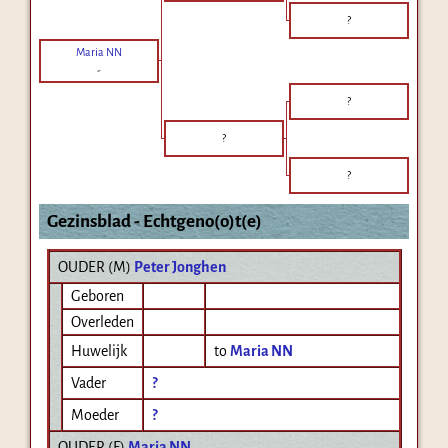
?
Maria NN
-
?
?
?
Gezinsblad - Echtgeno(o)t(e)
OUDER (
M
)
Peter Jonghen
Geboren
Overleden
Huwelijk
to
Maria NN
Vader
?
Moeder
?
OUDER (
F
)
Maria NN