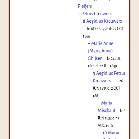
Pleijers
+
Petrus Creuwers
8
Aegidius Kreuwers
b:
18 FEB 1796
d:
27 OCT
1866
+
Marie Anne
(Maria Anna)
Ghijsen
b:
24 JUL
1801
d:
22 JUL 1849
9
Aegidius Petrus
Kreuwers
b:
26
JUN 1835
d:
2 OCT
1881
+
Maria
Mischaut
b:
3
JUN 1832
d:
11
AUG 1910
10
Maria