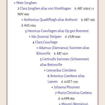
+
Peter Jonghen
2
Clara Jonghen alias von Streithagen
b:
ABT 1583
d:
17
NOV 1667
+
Anthonius Quadtfliegh alias Anthonii
b:
ABT 1585
d:
AUG 1624
3
Henricus Coevliegen alias Op gen Brement
+
Ida (Joanna) Sleijpen
d:
3 JUN 1690
4
Clara Couvliege
+
Adamus (Damianus) Swinnen alias
Bitonville
b:
ABT 1670
5
Gertrudis Swinnen (Schwennen)
alias Betonville
+
Leonardus Gierckens
6
Antonius Geerkens alias
Laeven
d:
23 OCT 1797
+
Johanna Ploumen
7
Maria Christina Gerkens
d:
16 APR 1837
+
Meunij (Remigius)