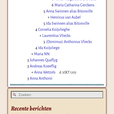
6
Maria Catharina Gerckens
5
Anna Swinnen alias Bitonville
+
Henricus van Aubel
5
Ida Swinnen alias Bitonville
4
Cornelia Koijvlieghe
+
Laurentius Vliecks
5
(Dominus) Anthonius Vliecks
4
Ida Koijvliege
+
Maria NN
3
Johannes Quaflyg
3
Andreas Koeeflig
+
Anna Wetzels
d:
3 OCT 1707
3
Anna Anthonii
Recente berichten