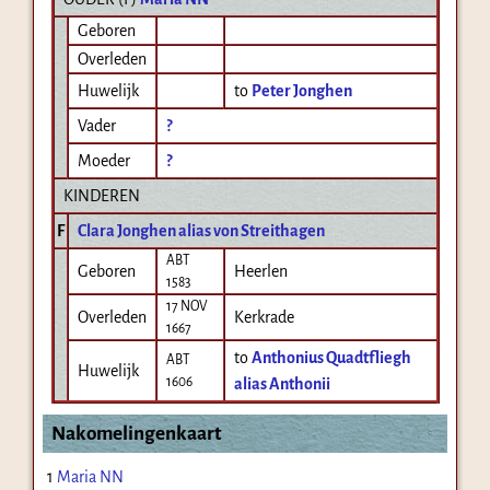
Geboren
Overleden
Huwelijk
to
Peter Jonghen
Vader
?
Moeder
?
KINDEREN
F
Clara Jonghen alias von Streithagen
ABT
Geboren
Heerlen
1583
17 NOV
Overleden
Kerkrade
1667
to
Anthonius Quadtfliegh
ABT
Huwelijk
1606
alias Anthonii
Nakomelingenkaart
1
Maria NN