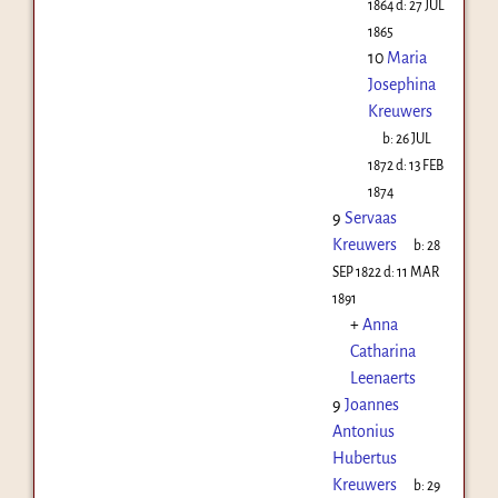
1864
d:
27 JUL
1865
10
Maria
Josephina
Kreuwers
b:
26 JUL
1872
d:
13 FEB
1874
9
Servaas
Kreuwers
b:
28
SEP 1822
d:
11 MAR
1891
+
Anna
Catharina
Leenaerts
9
Joannes
Antonius
Hubertus
Kreuwers
b:
29