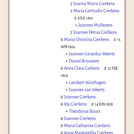
7
Joanna Maria Gierkens
7
Maria Gertrudis Gierkens
d:
8 JUL 1816
+
Joannes Mulleners
7
Joannes Petrus Gielkens
6
Maria Christina Gierkens
d:
15
APR 1824
+
Joannes Gerardus Weerts
+
Daniel Brouwers
6
Anna Clara Garkens
d:
27 FEB
1804
+
Lambert Winthagen
+
Joannes van Weerts
6
Joannes Gierkens
6
Ida Gierkens
d:
14 JUN 1808
+
Theodorus Bours
6
Joannes Gierkens
6
Maria Catharina Gierkens
6
Anna Margaretha Gierkens