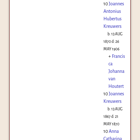
10
Joannes
Antonius
Hubertus
Kreuwers
b:
13 AUG
1870
d:
26
MAY 1906
+
Francis
ca
Johanna
van
Houtert
10
Joannes
Kreuwers
b:
13 AUG
1867
d:
21
MAY 1870
10
Anna
Catharina