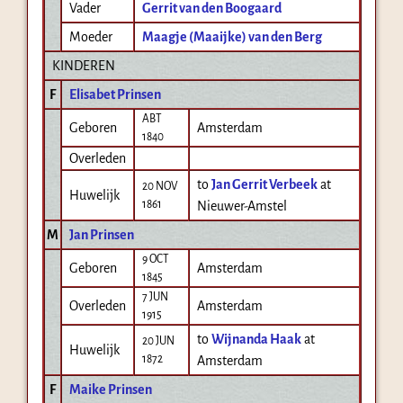
Vader
Gerrit van den Boogaard
Moeder
Maagje (Maaijke) van den Berg
KINDEREN
F
Elisabet Prinsen
ABT
Geboren
Amsterdam
1840
Overleden
to
Jan Gerrit Verbeek
at
20 NOV
Huwelijk
1861
Nieuwer-Amstel
M
Jan Prinsen
9 OCT
Geboren
Amsterdam
1845
7 JUN
Overleden
Amsterdam
1915
to
Wijnanda Haak
at
20 JUN
Huwelijk
1872
Amsterdam
F
Maike Prinsen