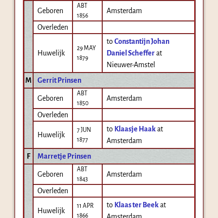
ABT
Geboren
Amsterdam
1856
Overleden
to
Constantijn Johan
29 MAY
Huwelijk
Daniel Scheffer
at
1879
Nieuwer-Amstel
M
Gerrit Prinsen
ABT
Geboren
Amsterdam
1850
Overleden
to
Klaasje Haak
at
7 JUN
Huwelijk
1877
Amsterdam
F
Marretje Prinsen
ABT
Geboren
Amsterdam
1843
Overleden
to
Klaas ter Beek
at
11 APR
Huwelijk
1866
Amsterdam