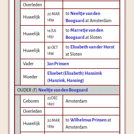
Overleden
to
Neeltje van den
20 MAR
Huwelijk
1839
Boogaard
at Amsterdam
to
Marretje van den
16 JUL
Huwelijk
1837
Boogaard
at Sloten
to
Elisabeth van der Horst
30 OCT
Huwelijk
1836
at Sloten
Vader
Jan Prinsen
Elisebet (Elisabeth) Hansimk
Moeder
(Hanzink, Hansing)
OUDER (
F
)
Neeltje van den Boogaard
23 DEC
Geboren
Amsterdam
1820
Overleden
to
Wilhelmus Prinsen
at
20 MAR
Huwelijk
1839
Amsterdam