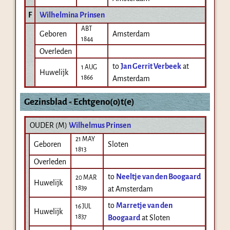
F
Wilhelmina Prinsen
ABT
Geboren
Amsterdam
1844
Overleden
to
Jan Gerrit Verbeek
at
1 AUG
Huwelijk
1866
Amsterdam
Gezinsblad - Echtgeno(o)t(e)
OUDER (
M
)
Wilhelmus Prinsen
21 MAY
Geboren
Sloten
1813
Overleden
to
Neeltje van den Boogaard
20 MAR
Huwelijk
1839
at Amsterdam
to
Marretje van den
16 JUL
Huwelijk
1837
Boogaard
at Sloten