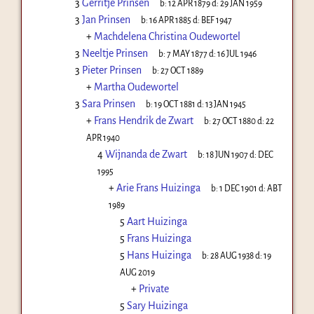
3
Gerritje Prinsen
b:
12 APR 1879
d:
29 JAN 1959
3
Jan Prinsen
b:
16 APR 1885
d:
BEF 1947
+
Machdelena Christina Oudewortel
3
Neeltje Prinsen
b:
7 MAY 1877
d:
16 JUL 1946
3
Pieter Prinsen
b:
27 OCT 1889
+
Martha Oudewortel
3
Sara Prinsen
b:
19 OCT 1881
d:
13 JAN 1945
+
Frans Hendrik de Zwart
b:
27 OCT 1880
d:
22
APR 1940
4
Wijnanda de Zwart
b:
18 JUN 1907
d:
DEC
1995
+
Arie Frans Huizinga
b:
1 DEC 1901
d:
ABT
1989
5
Aart Huizinga
5
Frans Huizinga
5
Hans Huizinga
b:
28 AUG 1938
d:
19
AUG 2019
+
Private
5
Sary Huizinga