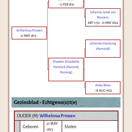
-
17 FEB 1831
Johanna Janse van
Peer(en)
ABT 1732
-
21 MAY 1824
Wilhelmus Prinsen
21 MAY 1813
-
Johannes Hantzing
(Hamsink)
-
Elisebet (Elisabeth)
Hansimk (Hanzink,
Hansing)
-
Antje Blom
-
18 AUG 1822
Gezinsblad - Echtgeno(o)t(e)
OUDER (
M
)
Wilhelmus Prinsen
21 MAY
Geboren
Sloten
1813