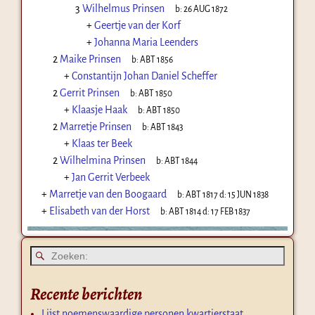
3
Wilhelmus Prinsen
b:
26 AUG 1872
+
Geertje van der Korf
+
Johanna Maria Leenders
2
Maike Prinsen
b:
ABT 1856
+
Constantijn Johan Daniel Scheffer
2
Gerrit Prinsen
b:
ABT 1850
+
Klaasje Haak
b:
ABT 1850
2
Marretje Prinsen
b:
ABT 1843
+
Klaas ter Beek
2
Wilhelmina Prinsen
b:
ABT 1844
+
Jan Gerrit Verbeek
+
Marretje van den Boogaard
b:
ABT 1817
d:
15 JUN 1838
+
Elisabeth van der Horst
b:
ABT 1814
d:
17 FEB 1837
Recente berichten
Lijst noemenswaardige personen kwartierstaat