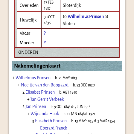
17 FEB
Overleden
Sloterdijk
1837
to
Wilhelmus Prinsen
at
30 OCT
Huwelijk
1836
Sloten
Vader
?
Moeder
?
KINDEREN
Nakomelingenkaart
1
Wilhelmus Prinsen
b:
21 MAY 1813
+
Neeltje van den Boogaard
b:
23 DEC 1820
2
Elisabet Prinsen
b:
ABT 1840
+
Jan Gerrit Verbeek
2
Jan Prinsen
b:
9 OCT 1845
d:
7 JUN 1915
+
Wijnanda Haak
b:
12 JAN 1848
d:
1921
3
Elisabeth Prinsen
b:
13 MAY 1875
d:
3 MAR 1954
+
Eberard Franck