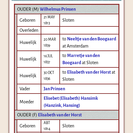
OUDER (
M
)
Wilhelmus Prinsen
21 MAY
Geboren
Sloten
1813
Overleden
to
Neeltje van den Boogaard
20 MAR
Huwelijk
1839
at Amsterdam
to
Marretje van den
16 JUL
Huwelijk
1837
Boogaard
at Sloten
to
Elisabeth van der Horst
at
30 OCT
Huwelijk
1836
Sloten
Vader
Jan Prinsen
Elisebet (Elisabeth) Hansimk
Moeder
(Hanzink, Hansing)
OUDER (
F
)
Elisabeth van der Horst
ABT
Geboren
Sloten
1814