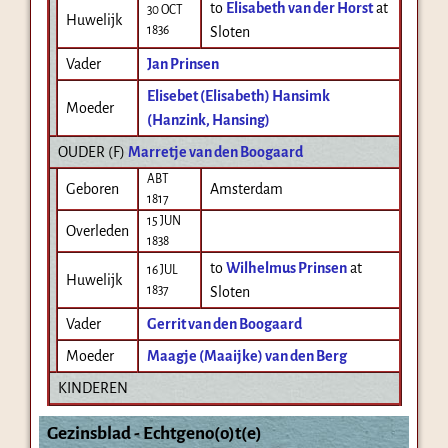
to
Elisabeth van der Horst
at
30 OCT
Huwelijk
1836
Sloten
Vader
Jan Prinsen
Elisebet (Elisabeth) Hansimk
Moeder
(Hanzink, Hansing)
OUDER (
F
)
Marretje van den Boogaard
ABT
Geboren
Amsterdam
1817
15 JUN
Overleden
1838
to
Wilhelmus Prinsen
at
16 JUL
Huwelijk
1837
Sloten
Vader
Gerrit van den Boogaard
Moeder
Maagje (Maaijke) van den Berg
KINDEREN
Gezinsblad - Echtgeno(o)t(e)