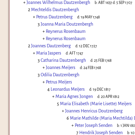
+
Joannes Wilhelmus Dautzenbergh
b:
ABT 1637
d:
5 SEP 1707
2
Mechteldis Dautzenbergh
+
Petrus Dautzenberg
d:
19 MAY 1748
3
Joanna Maria Doutzenbergh
+
Reynerus Rosenbaum
+
Reynerus Rosenbaum
2
Joannes Dautzenberg
d:
12 DEC 1727
+
Maria Jaspers
d:
AFT 1747
3
Catharina Dautzenbergh
d:
25 FEB 1768
+
Joannes Meijers
d:
24 FEB 1768
3
Odilia Dautzenbergh
+
Petrus Meijers
4
Leonardus Meijers
d:
19 DEC 1817
+
Maria Agnes Jongen
d:
20 APR 1812
5
Maria Elisabeth (Marie Lisette) Meijers
+
Joannes Henricus Doutzenberg
6
Marie Mathilde (Maria Mechtilda)
+
Peter Joseph Senden
b:
1 JAN 18
7
Hendrik Joseph Senden
b:
10