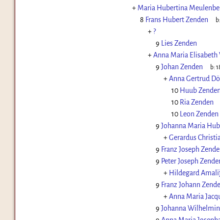
+
Maria Hubertina Meulenbe
8
Frans Hubert Zenden
b
+
?
9
Lies Zenden
+
Anna Maria Elisabeth
9
Johan Zenden
b:
1
+
Anna Gertrud Dö
10
Huub Zende
10
Ria Zenden
10
Leon Zenden
9
Johanna Maria Hub
+
Gerardus Christi
9
Franz Joseph Zende
9
Peter Joseph Zende
+
Hildegard Amali
9
Franz Johann Zend
+
Anna Maria Jacqu
9
Johanna Wilhelmin