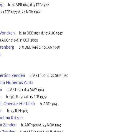
rg
b:
26 APR 1845
d:
9 FEB 1922
:
21 FEB 1877
d:
24 NOV 1962
 Voncken
b:
19 DEC 1874
d:
17 AUG 1947
8 AUG 1916
d:
11 OCT 2003
renberg
b:
5 DEC 1919
d:
10 JAN 1995
n
ertina Zenden
b:
ABT 1901
d:
22 SEP 1960
aan Hubertus Aarts
n
b:
ABT 1911
d:
4 MAY 1914
n
b:
19 JUL 1914
d:
15 FEB 1979
ja Oberste-Hetbleck
b:
ABT 1914
en
b:
25 JUN 1905
elina Ritzen
a Zenden
b:
ABT 1908
d:
25 NOV 1967