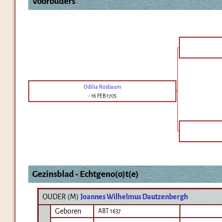
Voorouders
Odilia Rosbaum
-
16 FEB 1705
Gezinsblad - Echtgeno(o)t(e)
OUDER (
M
)
Joannes Wilhelmus Dautzenbergh
Geboren
ABT 1637