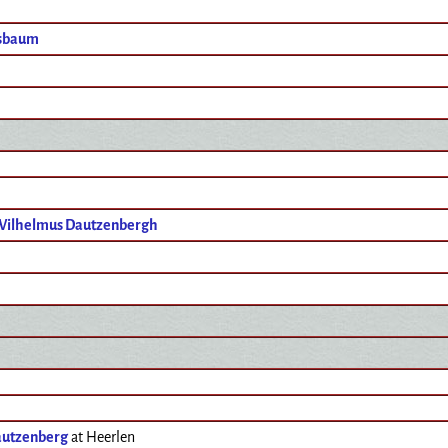
osbaum
Wilhelmus Dautzenbergh
autzenberg
at Heerlen