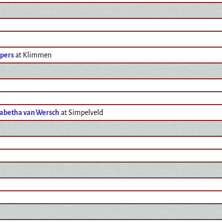
spers
at Klimmen
zabetha van Wersch
at Simpelveld