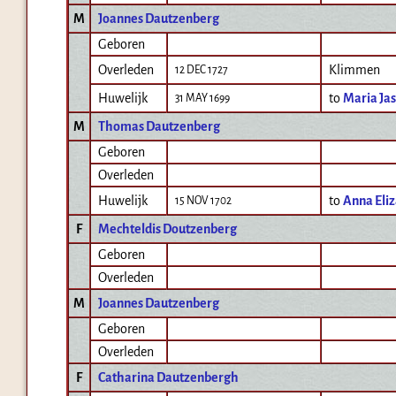
M
Joannes Dautzenberg
Geboren
Overleden
Klimmen
12 DEC 1727
Huwelijk
to
Maria Ja
31 MAY 1699
M
Thomas Dautzenberg
Geboren
Overleden
Huwelijk
to
Anna Eli
15 NOV 1702
F
Mechteldis Doutzenberg
Geboren
Overleden
M
Joannes Dautzenberg
Geboren
Overleden
F
Catharina Dautzenbergh