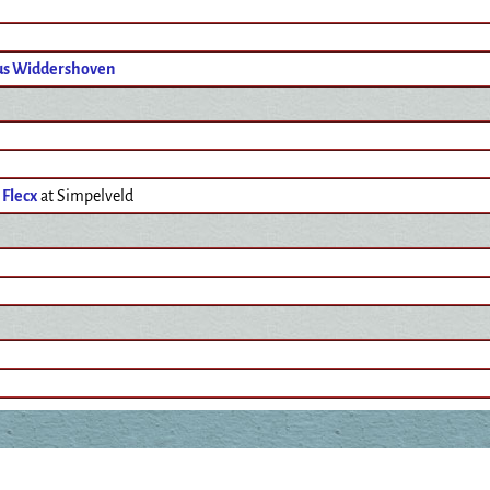
s Widdershoven
 Flecx
at Simpelveld