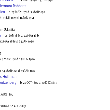
a Zenden
b:
21 MAY 1903
d:
23 JUN 1990
Herman) Robberts
den
b:
27 MAY 1873
d:
9 MAR 1878
b:
23 JUL 1879
d:
16 JAN 1951
:
11 JUL 1882
n
b:
1 JAN 1885
d:
22 MAY 1885
12 MAY 1886
d:
24 JAN 1950
75
b:
3 MAR 1836
d:
13 NOV 1926
b:
14 MAR 1841
d:
19 JAN 1872
us Hoffman
outzenberg
b:
29 OCT 1807
d:
10 DEC 1853
2 AUG 1809
P 1820
d:
10 AUG 1885