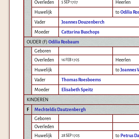
Overleden
Heerlen
5 SEP 1707
Huwelijk
to
Odilia R
Vader
Joannes Douzenberch
Moeder
Cattarina Buschops
OUDER (
F
)
Odilia Rosbaum
Geboren
Overleden
Heerlen
16 FEB 1705
Huwelijk
to
Joannes 
Vader
Thomas Roesboems
Moeder
Elisabeth Speitz
KINDEREN
F
Mechteldis Dautzenbergh
Geboren
Overleden
Huwelijk
to
Petrus D
28 SEP 1705