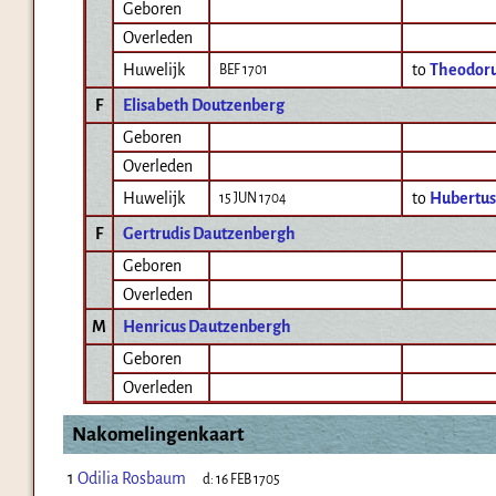
Geboren
Overleden
Huwelijk
to
Theodoru
BEF 1701
F
Elisabeth Doutzenberg
Geboren
Overleden
Huwelijk
to
Hubertus
15 JUN 1704
F
Gertrudis Dautzenbergh
Geboren
Overleden
M
Henricus Dautzenbergh
Geboren
Overleden
Nakomelingenkaart
1
Odilia Rosbaum
d:
16 FEB 1705