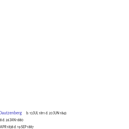
 Dautzenberg
b:
13 JUL 1811
d:
20 JUN 1843
08
d:
26 JAN 1880
 APR 1838
d:
19 SEP 1887