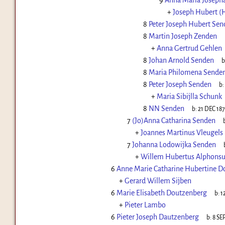
9
Anna Maria Joseph
+
Joseph Hubert (
8
Peter Joseph Hubert Sen
8
Martin Joseph Zenden
+
Anna Gertrud Gehlen
8
Johan Arnold Senden
b
8
Maria Philomena Sende
8
Peter Joseph Senden
b:
+
Maria Sibijlla Schunk
8
NN Senden
b:
21 DEC 18
7
(Jo)Anna Catharina Senden
+
Joannes Martinus Vleugels
7
Johanna Lodowijka Senden
+
Willem Hubertus Alphons
6
Anne Marie Catharine Hubertine D
+
Gerard Willem Sijben
6
Marie Elisabeth Doutzenberg
b:
1
+
Pieter Lambo
6
Pieter Joseph Dautzenberg
b:
8 SE