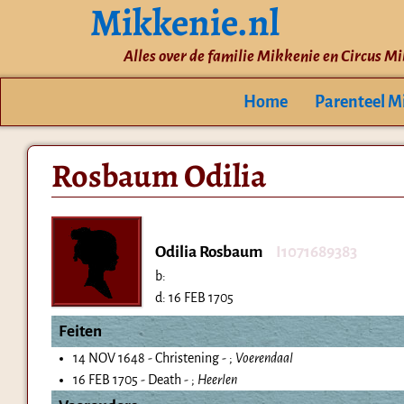
Mikkenie.nl
Alles over de familie Mikkenie en Circus M
Home
Parenteel M
Rosbaum Odilia
Odilia Rosbaum
I1071689383
b:
d:
16 FEB 1705
Feiten
14 NOV 1648 - Christening - ;
Voerendaal
16 FEB 1705 - Death - ;
Heerlen