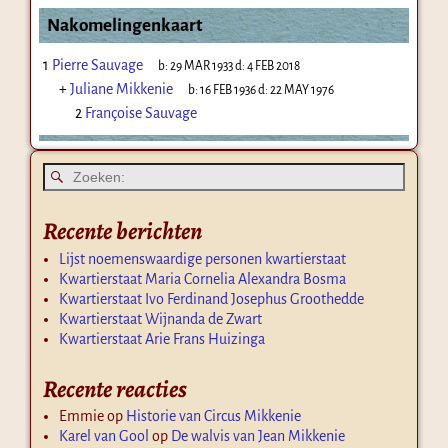
Nakomelingenkaart
1
Pierre Sauvage
b:
29 MAR 1933
d:
4 FEB 2018
+
Juliane Mikkenie
b:
16 FEB 1936
d:
22 MAY 1976
2
Françoise Sauvage
Recente berichten
Lijst noemenswaardige personen kwartierstaat
Kwartierstaat Maria Cornelia Alexandra Bosma
Kwartierstaat Ivo Ferdinand Josephus Groothedde
Kwartierstaat Wijnanda de Zwart
Kwartierstaat Arie Frans Huizinga
Recente reacties
Emmie
op
Historie van Circus Mikkenie
Karel van Gool
op
De walvis van Jean Mikkenie