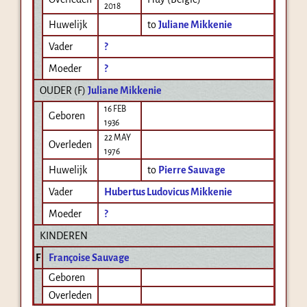
2018
Huwelijk
to
Juliane Mikkenie
Vader
?
Moeder
?
OUDER (
F
)
Juliane Mikkenie
16 FEB
Geboren
1936
22 MAY
Overleden
1976
Huwelijk
to
Pierre Sauvage
Vader
Hubertus Ludovicus Mikkenie
Moeder
?
KINDEREN
F
Françoise Sauvage
Geboren
Overleden