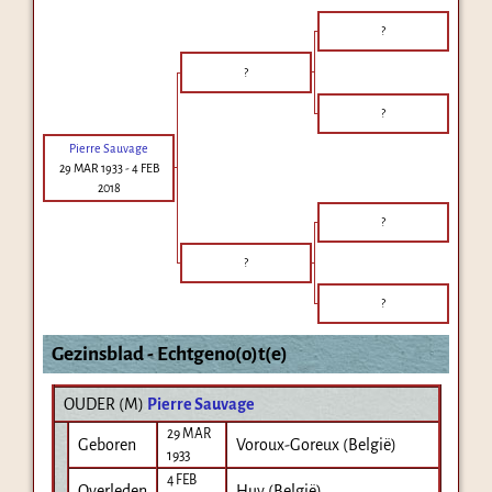
?
?
?
Pierre Sauvage
29 MAR 1933
-
4 FEB
2018
?
?
?
Gezinsblad - Echtgeno(o)t(e)
OUDER (
M
)
Pierre Sauvage
29 MAR
Geboren
Voroux-Goreux (België)
1933
4 FEB
Overleden
Huy (België)