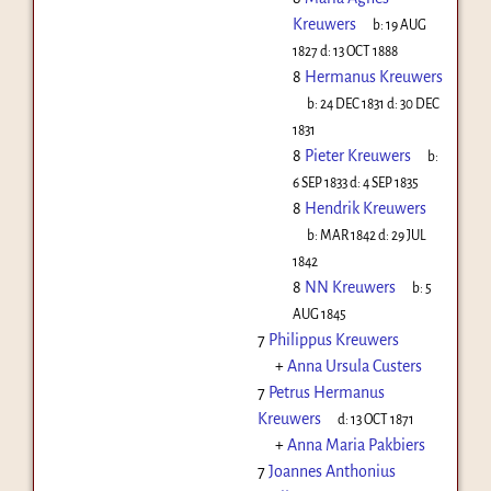
Kreuwers
b:
19 AUG
1827
d:
13 OCT 1888
8
Hermanus Kreuwers
b:
24 DEC 1831
d:
30 DEC
1831
8
Pieter Kreuwers
b:
6 SEP 1833
d:
4 SEP 1835
8
Hendrik Kreuwers
b:
MAR 1842
d:
29 JUL
1842
8
NN Kreuwers
b:
5
AUG 1845
7
Philippus Kreuwers
+
Anna Ursula Custers
7
Petrus Hermanus
Kreuwers
d:
13 OCT 1871
+
Anna Maria Pakbiers
7
Joannes Anthonius