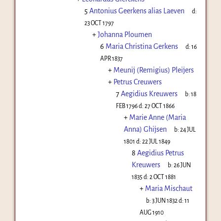
5
Antonius Geerkens alias Laeven
d:
23 OCT 1797
+
Johanna Ploumen
6
Maria Christina Gerkens
d:
16
APR 1837
+
Meunij (Remigius) Pleijers
+
Petrus Creuwers
7
Aegidius Kreuwers
b:
18
FEB 1796
d:
27 OCT 1866
+
Marie Anne (Maria
Anna) Ghijsen
b:
24 JUL
1801
d:
22 JUL 1849
8
Aegidius Petrus
Kreuwers
b:
26 JUN
1835
d:
2 OCT 1881
+
Maria Mischaut
b:
3 JUN 1832
d:
11
AUG 1910