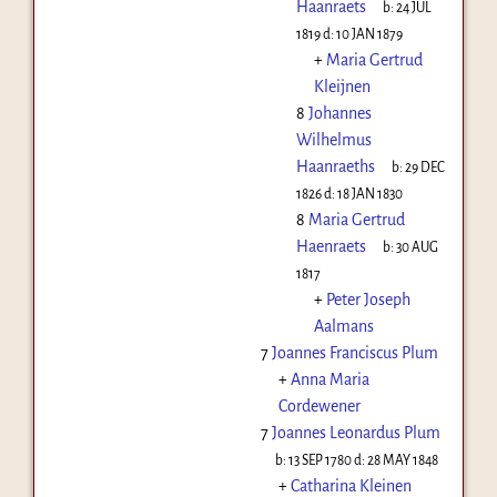
Haanraets
b:
24 JUL
1819
d:
10 JAN 1879
+
Maria Gertrud
Kleijnen
8
Johannes
Wilhelmus
Haanraeths
b:
29 DEC
1826
d:
18 JAN 1830
8
Maria Gertrud
Haenraets
b:
30 AUG
1817
+
Peter Joseph
Aalmans
7
Joannes Franciscus Plum
+
Anna Maria
Cordewener
7
Joannes Leonardus Plum
b:
13 SEP 1780
d:
28 MAY 1848
+
Catharina Kleinen