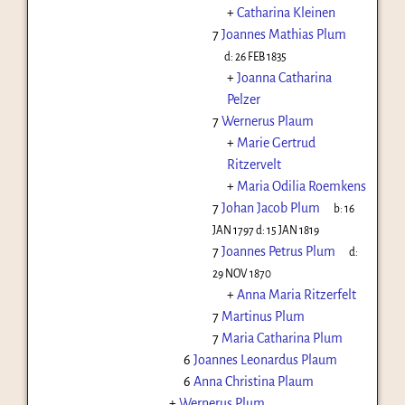
+
Catharina Kleinen
7
Joannes Mathias Plum
d:
26 FEB 1835
+
Joanna Catharina
Pelzer
7
Wernerus Plaum
+
Marie Gertrud
Ritzervelt
+
Maria Odilia Roemkens
7
Johan Jacob Plum
b:
16
JAN 1797
d:
15 JAN 1819
7
Joannes Petrus Plum
d:
29 NOV 1870
+
Anna Maria Ritzerfelt
7
Martinus Plum
7
Maria Catharina Plum
6
Joannes Leonardus Plaum
6
Anna Christina Plaum
+
Wernerus Plum