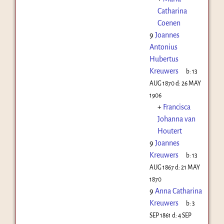
Catharina
Coenen
9
Joannes
Antonius
Hubertus
Kreuwers
b:
13
AUG 1870
d:
26 MAY
1906
+
Francisca
Johanna van
Houtert
9
Joannes
Kreuwers
b:
13
AUG 1867
d:
21 MAY
1870
9
Anna Catharina
Kreuwers
b:
3
SEP 1861
d:
4 SEP