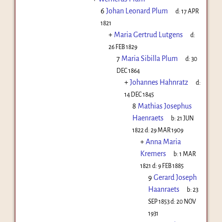
6
Johan Leonard Plum
d:
17 APR
1821
+
Maria Gertrud Lutgens
d:
26 FEB 1829
7
Maria Sibilla Plum
d:
30
DEC 1864
+
Johannes Hahnratz
d:
14 DEC 1845
8
Mathias Josephus
Haenraets
b:
21 JUN
1822
d:
29 MAR 1909
+
Anna Maria
Kremers
b:
1 MAR
1821
d:
9 FEB 1885
9
Gerard Joseph
Haanraets
b:
23
SEP 1853
d:
20 NOV
1931