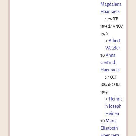
Magdalena
Haanraets
b:
26 SEP
1893
d:
19 NOV
1970
+
Albert
Wetzler
10
Anna
Gertrud
Haenraets
b:
1 OCT
1887
d:
23 JUL
1949
+
Heinric
h Joseph
Heinen
10
Maria
Elisabeth
Haenraets