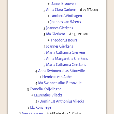
+
Daniel Brouwers
5
Anna Clara Garkens
d:
27 FEB 1804
+
Lambert Winthagen
+
Joannes van Weerts
5
Joannes Gierkens
5
Ida Gierkens
d:
14 JUN 1808
+
Theodorus Bours
5
Joannes Gierkens
5
Maria Catharina Gierkens
5
Anna Margaretha Gierkens
5
Maria Catharina Gerckens
4
Anna Swinnen alias Bitonville
+
Henricus van Aubel
4
Ida Swinnen alias Bitonville
3
Cornelia Koijvlieghe
+
Laurentius Vliecks
4
(Dominus) Anthonius Vliecks
3
Ida Koijvliege
2
Anna Sleypen
b:
ABT 1615
d:
12 AUG 1679