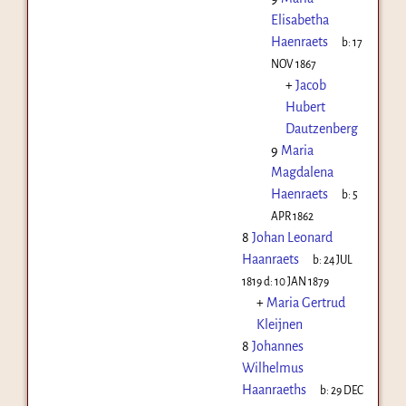
Elisabetha
Haenraets
b:
17
NOV 1867
+
Jacob
Hubert
Dautzenberg
9
Maria
Magdalena
Haenraets
b:
5
APR 1862
8
Johan Leonard
Haanraets
b:
24 JUL
1819
d:
10 JAN 1879
+
Maria Gertrud
Kleijnen
8
Johannes
Wilhelmus
Haanraeths
b:
29 DEC