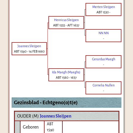
Merten Sleijpen
ABT 1530
-
Henricus Sleijpen
ABT 1555
-
AFT 1637
NN NN
-
Joannes Sleijpen
ABT 1590
-
14 FEB 1660
Gerardus Maegh
-
Ida Maegh (Maeghs)
ABT 1560
-
1637
Cornelia Nullen
-
Gezinsblad - Echtgeno(o)t(e)
OUDER (
M
)
Joannes Sleijpen
ABT
Geboren
1590