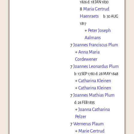
1826
d:
18 JAN 1830
8
Maria Gertrud
Haenraets
b:
30 AUG
1817
+
Peter Joseph
Aalmans
7
Joannes Franciscus Plum
+
Anna Maria
Cordewener
7
Joannes Leonardus Plum
b:
13 SEP 1780
d:
28 MAY 1848
+
Catharina Kleinen
+
Catharina Kleinen
7
Joannes Mathias Plum
d:
26 FEB 1835
+
Joanna Catharina
Pelzer
7
Wernerus Plaum
+
Marie Gertrud