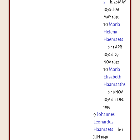
s
b:
26 MAY
1890
d:
26
MAY 1890
10
Maria
Helena
Haenraets
b:
11 APR
1892
d:
27
NOV 1892
10
Maria
Elisabeth
Haanraaths
b:
18 NOV
1895
d:
1 DEC
1895
9
Johannes
Leonardus
Haanraets
b:
1
JUN 1848