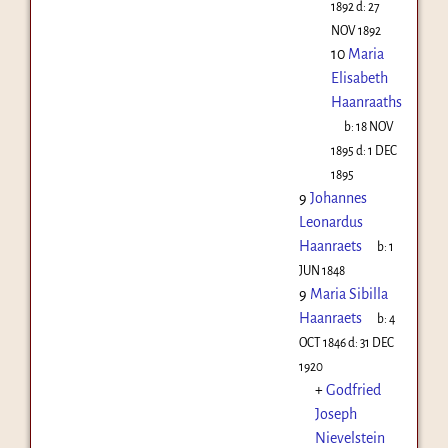
1892
d:
27
NOV 1892
10
Maria
Elisabeth
Haanraaths
b:
18 NOV
1895
d:
1 DEC
1895
9
Johannes
Leonardus
Haanraets
b:
1
JUN 1848
9
Maria Sibilla
Haanraets
b:
4
OCT 1846
d:
31 DEC
1920
+
Godfried
Joseph
Nievelstein