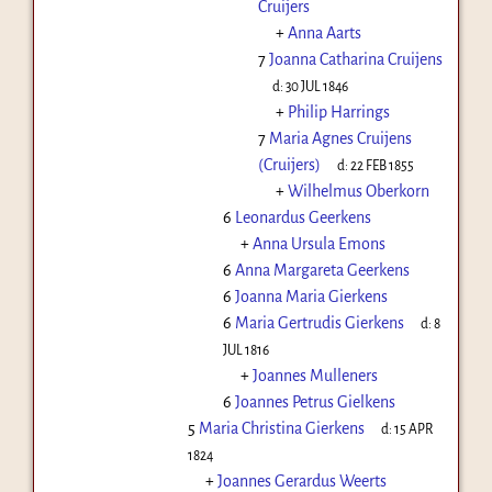
Cruijers
+
Anna Aarts
7
Joanna Catharina Cruijens
d:
30 JUL 1846
+
Philip Harrings
7
Maria Agnes Cruijens
(Cruijers)
d:
22 FEB 1855
+
Wilhelmus Oberkorn
6
Leonardus Geerkens
+
Anna Ursula Emons
6
Anna Margareta Geerkens
6
Joanna Maria Gierkens
6
Maria Gertrudis Gierkens
d:
8
JUL 1816
+
Joannes Mulleners
6
Joannes Petrus Gielkens
5
Maria Christina Gierkens
d:
15 APR
1824
+
Joannes Gerardus Weerts