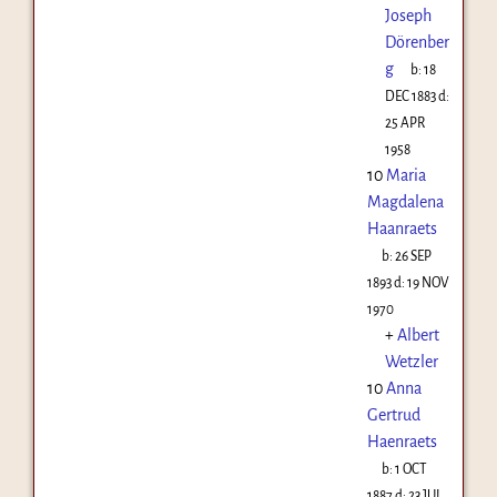
Joseph
Dörenber
g
b:
18
DEC 1883
d:
25 APR
1958
10
Maria
Magdalena
Haanraets
b:
26 SEP
1893
d:
19 NOV
1970
+
Albert
Wetzler
10
Anna
Gertrud
Haenraets
b:
1 OCT
1887
d:
23 JUL