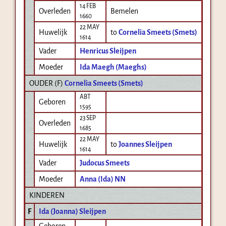
14 FEB
Overleden
Bemelen
1660
22 MAY
Huwelijk
to
Cornelia Smeets (Smets)
1614
Vader
Henricus Sleijpen
Moeder
Ida Maegh (Maeghs)
OUDER (
F
)
Cornelia Smeets (Smets)
ABT
Geboren
1595
23 SEP
Overleden
1685
22 MAY
Huwelijk
to
Joannes Sleijpen
1614
Vader
Judocus Smeets
Moeder
Anna (Ida) NN
KINDEREN
F
Ida (Joanna) Sleijpen
Geboren