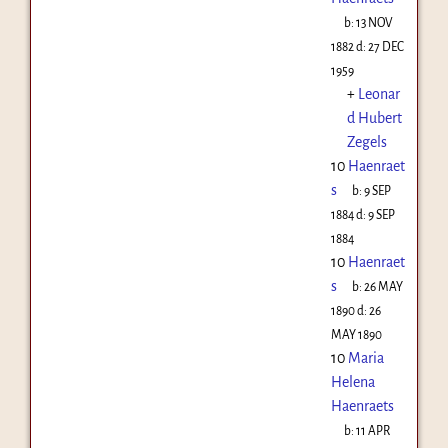
b:
13 NOV
1882
d:
27 DEC
1959
+
Leonar
d Hubert
Zegels
10
Haenraet
s
b:
9 SEP
1884
d:
9 SEP
1884
10
Haenraet
s
b:
26 MAY
1890
d:
26
MAY 1890
10
Maria
Helena
Haenraets
b:
11 APR