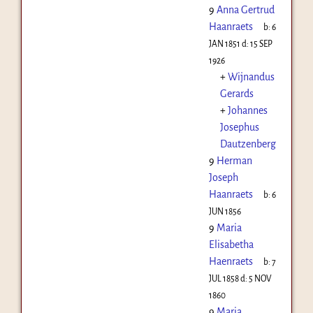
9
Anna Gertrud
Haanraets
b:
6
JAN 1851
d:
15 SEP
1926
+
Wijnandus
Gerards
+
Johannes
Josephus
Dautzenberg
9
Herman
Joseph
Haanraets
b:
6
JUN 1856
9
Maria
Elisabetha
Haenraets
b:
7
JUL 1858
d:
5 NOV
1860
9
Maria