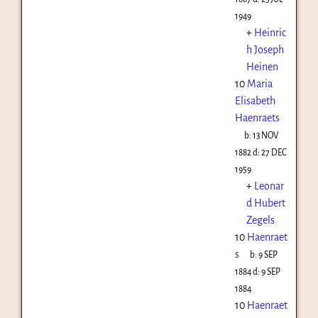
1949
+
Heinric
h Joseph
Heinen
10
Maria
Elisabeth
Haenraets
b:
13 NOV
1882
d:
27 DEC
1959
+
Leonar
d Hubert
Zegels
10
Haenraet
s
b:
9 SEP
1884
d:
9 SEP
1884
10
Haenraet