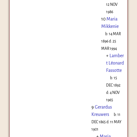
12 NOV
1986
10
Maria
Mikkenie
b:
14 MAR
1896
d:
25
MAR 1994
+
Lamber
t Léonard
Fassotte
b:
15
DEC 1892
d:
4 NOV
1965
9
Gerardus
Kreuwers
b:
11
DEC 1865
d:
11 MAY
1901
+
Maria