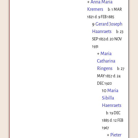
+
Anna Maria
Kremers
b:
1 MAR
1821
d:
9 FEB 1885
9
Gerard Joseph
Haanraets
b:
23
SEP 1853
d:
20 NOV
1931
+
Maria
Catharina
Ringens
b:
27
MAY 1857
d:
24
DEC 1920
10
Maria
Sibilla
Haenraets
b:
19 DEC
1885
d:
12 FEB
1967
+
Pieter