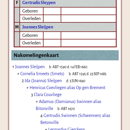
F
Gertrudis Sleypen
Geboren
Overleden
M
Joannes Sleijpen
Geboren
Overleden
Nakomelingenkaart
1
Joannes Sleijpen
b:
ABT 1590
d:
14 FEB 1660
+
Cornelia Smeets (Smets)
b:
ABT 1595
d:
23 SEP 1685
2
Ida (Joanna) Sleijpen
d:
3 JUN 1690
+
Henricus Coevliegen alias Op gen Brement
3
Clara Couvliege
+
Adamus (Damianus) Swinnen alias
Bitonville
b:
ABT 1670
4
Gertrudis Swinnen (Schwennen) alias
Betonville
+
Leonardus Gierckens