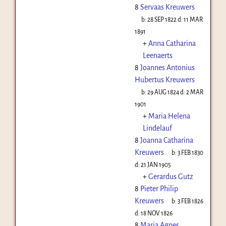
8
Servaas Kreuwers
b:
28 SEP 1822
d:
11 MAR
1891
+
Anna Catharina
Leenaerts
8
Joannes Antonius
Hubertus Kreuwers
b:
29 AUG 1824
d:
2 MAR
1901
+
Maria Helena
Lindelauf
8
Joanna Catharina
Kreuwers
b:
3 FEB 1830
d:
21 JAN 1905
+
Gerardus Gutz
8
Pieter Philip
Kreuwers
b:
3 FEB 1826
d:
18 NOV 1826
8
Maria Agnes