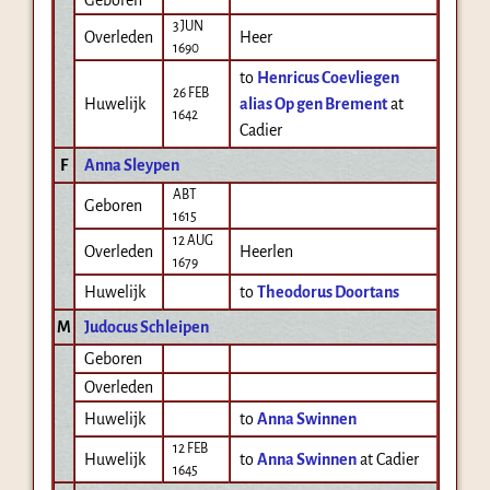
3 JUN
Overleden
Heer
1690
to
Henricus Coevliegen
26 FEB
Huwelijk
alias Op gen Brement
at
1642
Cadier
F
Anna Sleypen
ABT
Geboren
1615
12 AUG
Overleden
Heerlen
1679
Huwelijk
to
Theodorus Doortans
M
Judocus Schleipen
Geboren
Overleden
Huwelijk
to
Anna Swinnen
12 FEB
Huwelijk
to
Anna Swinnen
at Cadier
1645