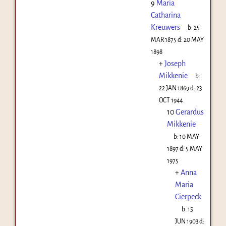
9
Maria
Catharina
Kreuwers
b:
25
MAR 1875
d:
20 MAY
1898
+
Joseph
Mikkenie
b:
22 JAN 1869
d:
23
OCT 1944
10
Gerardus
Mikkenie
b:
10 MAY
1897
d:
5 MAY
1975
+
Anna
Maria
Cierpeck
b:
15
JUN 1903
d: