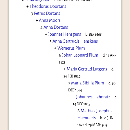
+
Theodorus Doortans
3
Petrus Dortans
+
Anna Moors
4
Anna Dortans
+
Joannes Hensgens
b:
BEF 1668
5
Anna Gertrudis Henskens
+
Wernerus Plum
6
Johan Leonard Plum
d:
17 APR
1821
+
Maria Gertrud Lutgens
d:
26 FEB 1829
7
Maria Sibilla Plum
d:
30
DEC 1864
+
Johannes Hahnratz
d:
14 DEC 1845
8
Mathias Josephus
Haenraets
b:
21 JUN
1822
d:
29 MAR 1909