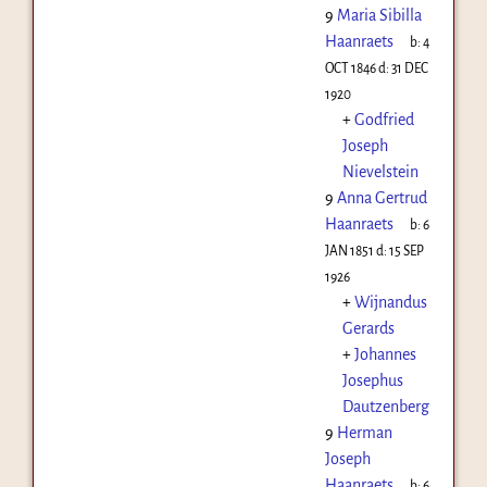
9
Maria Sibilla
Haanraets
b:
4
OCT 1846
d:
31 DEC
1920
+
Godfried
Joseph
Nievelstein
9
Anna Gertrud
Haanraets
b:
6
JAN 1851
d:
15 SEP
1926
+
Wijnandus
Gerards
+
Johannes
Josephus
Dautzenberg
9
Herman
Joseph
Haanraets
b:
6