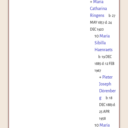
+
Maria
Catharina
Ringens
b:
27
MAY 1857
d:
24
DEC 1920
10
Maria
Sibilla
Haenraets
b:
19 DEC
1885
d:
12 FEB
1967
+
Pieter
Joseph
Dörenber
g
b:
18
DEC 1883
d:
25 APR
1958
10
Maria