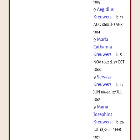
1883
9
Aegidius
Kreuwers
b:
11
AUG 1860
d:
3 APR
1861
9
Maria
Catharina
Kreuwers
b:
5
NOV 1862
d:
27 OCT
1866
9
Servaas
Kreuwers
b:
17
JUN 1864
d:
27 JUL
1865
9
Maria
Josephina
Kreuwers
b:
26
JUL 1872
d:
13 FEB
1874