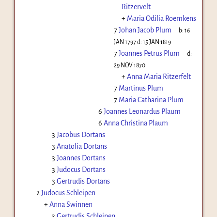
Ritzervelt
+
Maria Odilia Roemkens
7
Johan Jacob Plum
b:
16
JAN 1797
d:
15 JAN 1819
7
Joannes Petrus Plum
d:
29 NOV 1870
+
Anna Maria Ritzerfelt
7
Martinus Plum
7
Maria Catharina Plum
6
Joannes Leonardus Plaum
6
Anna Christina Plaum
3
Jacobus Dortans
3
Anatolia Dortans
3
Joannes Dortans
3
Judocus Dortans
3
Gertrudis Dortans
2
Judocus Schleipen
+
Anna Swinnen
3
Gertrudis Schleipen