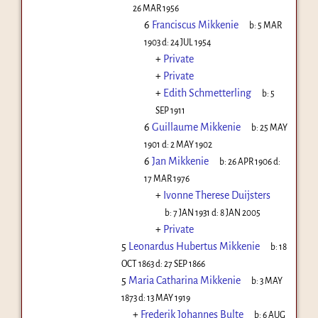
26 MAR 1956
6
Franciscus Mikkenie
b:
5 MAR
1903
d:
24 JUL 1954
+
Private
+
Private
+
Edith Schmetterling
b:
5
SEP 1911
6
Guillaume Mikkenie
b:
25 MAY
1901
d:
2 MAY 1902
6
Jan Mikkenie
b:
26 APR 1906
d:
17 MAR 1976
+
Ivonne Therese Duijsters
b:
7 JAN 1931
d:
8 JAN 2005
+
Private
5
Leonardus Hubertus Mikkenie
b:
18
OCT 1863
d:
27 SEP 1866
5
Maria Catharina Mikkenie
b:
3 MAY
1873
d:
13 MAY 1919
+
Frederik Johannes Bulte
b:
6 AUG