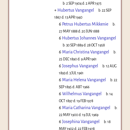
b:
2 SEP 1904
d:
2 APR 1975
+
Hubertus Vangangel
b:
22 SEP
1867
d:
13 APR 1940
6
Petrus Hubertus Mikkenie
b:
27 MAY 1888
d:
20 JUN 1888
6
Hubertus Johannes Vangangel
b:
30 SEP 1889
d:
28 OCT 1958
6
Maria Christina Vangangel
b:
25 DEC 1890
d:
9 APR 1961
6
Josephus Vangangel
b:
12 AUG
1893
d:
3 JUL 1961
6
Maria Helena Vangangel
b:
22
SEP 1895
d:
ABT 1966
6
Wilhelmus Vangangel
b:
14
OCT 1897
d:
19 FEB 1978
6
Maria Catharina Vangangel
b:
22 MAY 1900
d:
19 JUL 1969
6
Josephina Vangangel
b:
18
MAY 1902
d:
22 FEB 1978