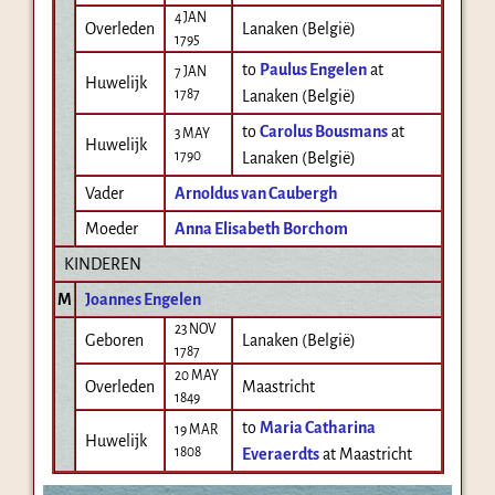
4 JAN
Overleden
Lanaken (België)
1795
to
Paulus Engelen
at
7 JAN
Huwelijk
1787
Lanaken (België)
to
Carolus Bousmans
at
3 MAY
Huwelijk
1790
Lanaken (België)
Vader
Arnoldus van Caubergh
Moeder
Anna Elisabeth Borchom
KINDEREN
M
Joannes Engelen
23 NOV
Geboren
Lanaken (België)
1787
20 MAY
Overleden
Maastricht
1849
to
Maria Catharina
19 MAR
Huwelijk
1808
Everaerdts
at Maastricht