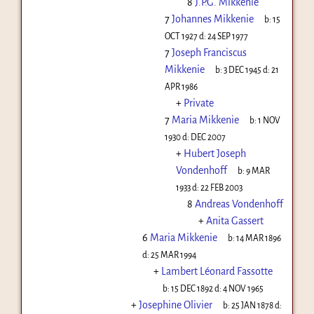
8
J.P.G. Mikkenie
7
Johannes Mikkenie
b:
15
OCT 1927
d:
24 SEP 1977
7
Joseph Franciscus
Mikkenie
b:
3 DEC 1945
d:
21
APR 1986
+
Private
7
Maria Mikkenie
b:
1 NOV
1930
d:
DEC 2007
+
Hubert Joseph
Vondenhoff
b:
9 MAR
1933
d:
22 FEB 2003
8
Andreas Vondenhoff
+
Anita Gassert
6
Maria Mikkenie
b:
14 MAR 1896
d:
25 MAR 1994
+
Lambert Léonard Fassotte
b:
15 DEC 1892
d:
4 NOV 1965
+
Josephine Olivier
b:
25 JAN 1878
d: