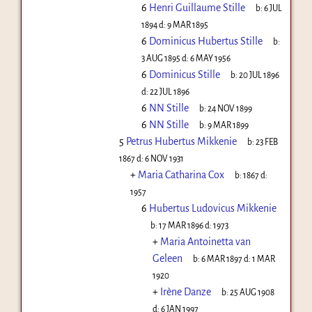
6
Henri Guillaume Stille
b:
6 JUL
1894
d:
9 MAR 1895
6
Dominicus Hubertus Stille
b:
3 AUG 1895
d:
6 MAY 1956
6
Dominicus Stille
b:
20 JUL 1896
d:
22 JUL 1896
6
NN Stille
b:
24 NOV 1899
6
NN Stille
b:
9 MAR 1899
5
Petrus Hubertus Mikkenie
b:
23 FEB
1867
d:
6 NOV 1931
+
Maria Catharina Cox
b:
1867
d:
1957
6
Hubertus Ludovicus Mikkenie
b:
17 MAR 1896
d:
1973
+
Maria Antoinetta van
Geleen
b:
6 MAR 1897
d:
1 MAR
1920
+
Irène Danze
b:
25 AUG 1908
d:
6 JAN 1997