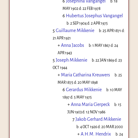
6
Josephina Vangangel
b:
18
MAY 1902
d:
22 FEB 1978
6
Hubertus Josephus Vangangel
b:
2 SEP 1904
d:
2 APR 1975
5
Guillaume Mikkenie
b:
25 APR 1871
d:
21 APR 1921
+
Anna Jacobs
b:
1 MAY 1867
d:
24
APR 1943
5
Joseph Mikkenie
b:
22 JAN 1869
d:
23
OCT 1944
+
Maria Catharina Kreuwers
b:
25
MAR 1875
d:
20 MAY 1898
6
Gerardus Mikkenie
b:
10 MAY
1897
d:
5 MAY 1975
+
Anna Maria Cierpeck
b:
15
JUN 1903
d:
12 NOV 1986
7
Jakob Gerhard Mikkenie
b:
4 OCT 1926
d:
20 MAR 2000
+
A.H.M. Hendrix
b:
24