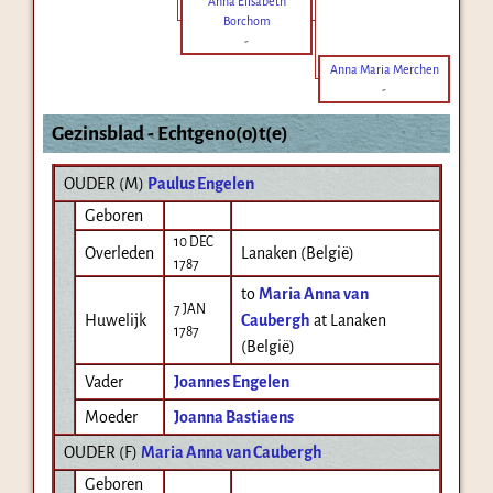
Anna Elisabeth
Borchom
-
Anna Maria Merchen
-
Gezinsblad - Echtgeno(o)t(e)
OUDER (
M
)
Paulus Engelen
Geboren
10 DEC
Overleden
Lanaken (België)
1787
to
Maria Anna van
7 JAN
Huwelijk
Caubergh
at Lanaken
1787
(België)
Vader
Joannes Engelen
Moeder
Joanna Bastiaens
OUDER (
F
)
Maria Anna van Caubergh
Geboren