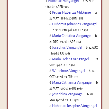
+
Hubertus Vangangel
b:
22 SEP
1867
d:
13 APR 1940
6
Petrus Hubertus Mikkenie
b:
27 MAY 1888
d:
20 JUN 1888
6
Hubertus Johannes Vangangel
b:
30 SEP 1889
d:
28 OCT 1958
6
Maria Christina Vangangel
b:
25 DEC 1890
d:
9 APR 1961
6
Josephus Vangangel
b:
12 AUG
1893
d:
3 JUL 1961
6
Maria Helena Vangangel
b:
22
SEP 1895
d:
ABT 1966
6
Wilhelmus Vangangel
b:
14
OCT 1897
d:
19 FEB 1978
6
Maria Catharina Vangangel
b:
22 MAY 1900
d:
19 JUL 1969
6
Josephina Vangangel
b:
18
MAY 1902
d:
22 FEB 1978
6
Hubertus Josephus Vangangel