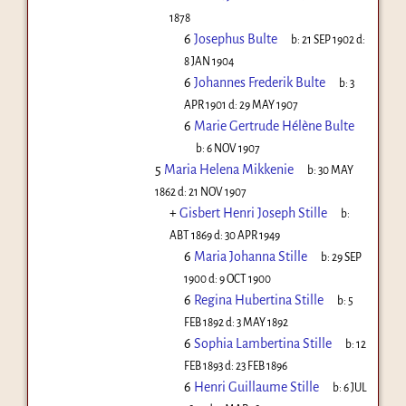
1878
6
Josephus Bulte
b:
21 SEP 1902
d:
8 JAN 1904
6
Johannes Frederik Bulte
b:
3
APR 1901
d:
29 MAY 1907
6
Marie Gertrude Hélène Bulte
b:
6 NOV 1907
5
Maria Helena Mikkenie
b:
30 MAY
1862
d:
21 NOV 1907
+
Gisbert Henri Joseph Stille
b:
ABT 1869
d:
30 APR 1949
6
Maria Johanna Stille
b:
29 SEP
1900
d:
9 OCT 1900
6
Regina Hubertina Stille
b:
5
FEB 1892
d:
3 MAY 1892
6
Sophia Lambertina Stille
b:
12
FEB 1893
d:
23 FEB 1896
6
Henri Guillaume Stille
b:
6 JUL