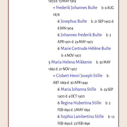
1873
d:
13 MAY 1919
+
Frederik Johannes Bulte
b:
6 AUG
1878
6
Josephus Bulte
b:
21 SEP 1902
d:
8 JAN 1904
6
Johannes Frederik Bulte
b:
3
APR 1901
d:
29 MAY 1907
6
Marie Gertrude Hélène Bulte
b:
6 NOV 1907
5
Maria Helena Mikkenie
b:
30 MAY
1862
d:
21 NOV 1907
+
Gisbert Henri Joseph Stille
b:
ABT 1869
d:
30 APR 1949
6
Maria Johanna Stille
b:
29 SEP
1900
d:
9 OCT 1900
6
Regina Hubertina Stille
b:
5
FEB 1892
d:
3 MAY 1892
6
Sophia Lambertina Stille
b:
12
FEB 1893
d:
23 FEB 1896