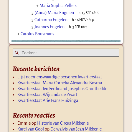
+
Maria Sophia Zellers
3
(Anna) Maria Engelen
b:
15 SEP 1816
3
Catharina Engelen
b:
16 NOV 1819
3
Joannes Engelen
b:
3 FEB 1824
+
Carolus Bousmans
Recente berichten
Lijst noemenswaardige personen kwartierstaat
Kwartierstaat Maria Cornelia Alexandra Bosma
Kwartierstaat Ivo Ferdinand Josephus Groothedde
Kwartierstaat Wijnanda de Zwart
Kwartierstaat Arie Frans Huizinga
Recente reacties
Emmie
op
Historie van Circus Mikkenie
Karel van Gool
op
De walvis van Jean Mikkenie