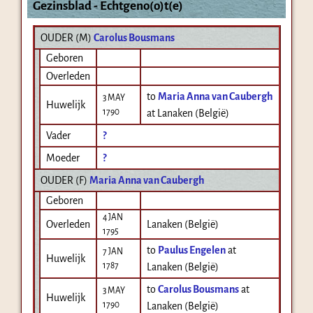
Gezinsblad - Echtgeno(o)t(e)
OUDER (
M
)
Carolus Bousmans
Geboren
Overleden
to
Maria Anna van Caubergh
3 MAY
Huwelijk
1790
at Lanaken (België)
Vader
?
Moeder
?
OUDER (
F
)
Maria Anna van Caubergh
Geboren
4 JAN
Overleden
Lanaken (België)
1795
to
Paulus Engelen
at
7 JAN
Huwelijk
1787
Lanaken (België)
to
Carolus Bousmans
at
3 MAY
Huwelijk
1790
Lanaken (België)