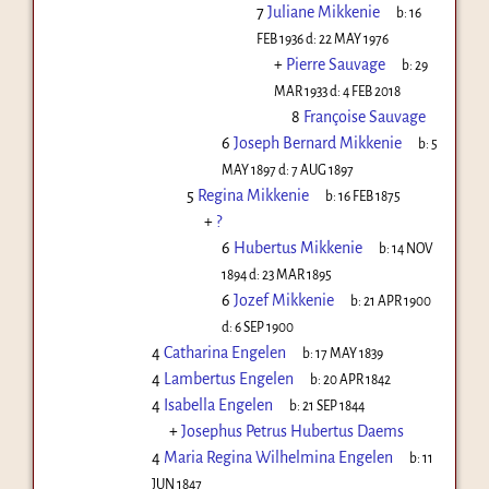
7
Juliane Mikkenie
b:
16
FEB 1936
d:
22 MAY 1976
+
Pierre Sauvage
b:
29
MAR 1933
d:
4 FEB 2018
8
Françoise Sauvage
6
Joseph Bernard Mikkenie
b:
5
MAY 1897
d:
7 AUG 1897
5
Regina Mikkenie
b:
16 FEB 1875
+
?
6
Hubertus Mikkenie
b:
14 NOV
1894
d:
23 MAR 1895
6
Jozef Mikkenie
b:
21 APR 1900
d:
6 SEP 1900
4
Catharina Engelen
b:
17 MAY 1839
4
Lambertus Engelen
b:
20 APR 1842
4
Isabella Engelen
b:
21 SEP 1844
+
Josephus Petrus Hubertus Daems
4
Maria Regina Wilhelmina Engelen
b:
11
JUN 1847