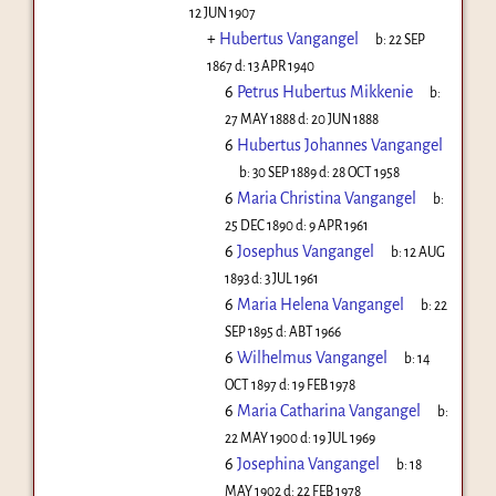
12 JUN 1907
+
Hubertus Vangangel
b:
22 SEP
1867
d:
13 APR 1940
6
Petrus Hubertus Mikkenie
b:
27 MAY 1888
d:
20 JUN 1888
6
Hubertus Johannes Vangangel
b:
30 SEP 1889
d:
28 OCT 1958
6
Maria Christina Vangangel
b:
25 DEC 1890
d:
9 APR 1961
6
Josephus Vangangel
b:
12 AUG
1893
d:
3 JUL 1961
6
Maria Helena Vangangel
b:
22
SEP 1895
d:
ABT 1966
6
Wilhelmus Vangangel
b:
14
OCT 1897
d:
19 FEB 1978
6
Maria Catharina Vangangel
b:
22 MAY 1900
d:
19 JUL 1969
6
Josephina Vangangel
b:
18
MAY 1902
d:
22 FEB 1978