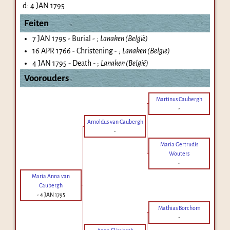
d:
4 JAN 1795
Feiten
7 JAN 1795 - Burial - ;
Lanaken (België)
16 APR 1766 - Christening - ;
Lanaken (België)
4 JAN 1795 - Death - ;
Lanaken (België)
Voorouders
Martinus Caubergh
-
Arnoldus van Caubergh
-
Maria Gertrudis
Wouters
-
Maria Anna van
Caubergh
-
4 JAN 1795
Mathias Borchom
-