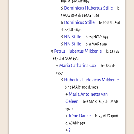
1894
d:
9 MAR 1895
6
Dominicus Hubertus Stille
b:
3 AUG 1895
d:
6 MAY 1956
6
Dominicus Stille
b:
20 JUL 1896
d:
22 JUL 1896
6
NN Stille
b:
24 NOV 1899
6
NN Stille
b:
9 MAR 1899
5
Petrus Hubertus Mikkenie
b:
23 FEB
1867
d:
6 NOV 1931
+
Maria Catharina Cox
b:
1867
d:
1957
6
Hubertus Ludovicus Mikkenie
b:
17 MAR 1896
d:
1973
+
Maria Antoinetta van
Geleen
b:
6 MAR 1897
d:
1 MAR
1920
+
Irène Danze
b:
25 AUG 1908
d:
6 JAN 1997
+
?