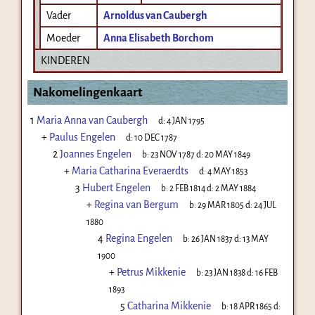
Vader
Arnoldus van Caubergh
Moeder
Anna Elisabeth Borchom
KINDEREN
Nakomelingenkaart
1
Maria Anna van Caubergh
d:
4 JAN 1795
+
Paulus Engelen
d:
10 DEC 1787
2
Joannes Engelen
b:
23 NOV 1787
d:
20 MAY 1849
+
Maria Catharina Everaerdts
d:
4 MAY 1853
3
Hubert Engelen
b:
2 FEB 1814
d:
2 MAY 1884
+
Regina van Bergum
b:
29 MAR 1805
d:
24 JUL
1880
4
Regina Engelen
b:
26 JAN 1837
d:
13 MAY
1900
+
Petrus Mikkenie
b:
23 JAN 1838
d:
16 FEB
1893
5
Catharina Mikkenie
b:
18 APR 1865
d: