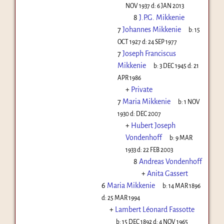
NOV 1937
d:
6 JAN 2013
8
J.P.G. Mikkenie
7
Johannes Mikkenie
b:
15
OCT 1927
d:
24 SEP 1977
7
Joseph Franciscus
Mikkenie
b:
3 DEC 1945
d:
21
APR 1986
+
Private
7
Maria Mikkenie
b:
1 NOV
1930
d:
DEC 2007
+
Hubert Joseph
Vondenhoff
b:
9 MAR
1933
d:
22 FEB 2003
8
Andreas Vondenhoff
+
Anita Gassert
6
Maria Mikkenie
b:
14 MAR 1896
d:
25 MAR 1994
+
Lambert Léonard Fassotte
b:
15 DEC 1892
d:
4 NOV 1965