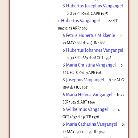
6
Hubertus Josephus Vangangel
b:
2 SEP 1904
d:
2 APR 1975
+
Hubertus Vangangel
b:
22 SEP
1867
d:
13 APR 1940
6
Petrus Hubertus Mikkenie
b:
27 MAY 1888
d:
20 JUN 1888
6
Hubertus Johannes Vangangel
b:
30 SEP 1889
d:
28 OCT 1958
6
Maria Christina Vangangel
b:
25 DEC 1890
d:
9 APR 1961
6
Josephus Vangangel
b:
12 AUG
1893
d:
3 JUL 1961
6
Maria Helena Vangangel
b:
22
SEP 1895
d:
ABT 1966
6
Wilhelmus Vangangel
b:
14
OCT 1897
d:
19 FEB 1978
6
Maria Catharina Vangangel
b:
22 MAY 1900
d:
19 JUL 1969