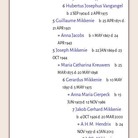
6
Hubertus Josephus Vangangel
b:
2 SEP 1904
d:
2 APR 1975
5
Guillaume Mikkenie
b:
25 APR 1871
d:
21 APR 1921
+
Anna Jacobs
b:
1 MAY 1867
d:
24
APR 1943
5
Joseph Mikkenie
b:
22 JAN 1869
d:
23
OCT 1944
+
Maria Catharina Kreuwers
b:
25
MAR 1875
d:
20 MAY 1898
6
Gerardus Mikkenie
b:
10 MAY
1897
d:
5 MAY 1975
+
Anna Maria Cierpeck
b:
15
JUN 1903
d:
12 NOV 1986
7
Jakob Gerhard Mikkenie
b:
4 OCT 1926
d:
20 MAR 2000
+
A.H.M. Hendrix
b:
24
NOV 1937
d:
6 JAN 2013