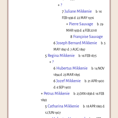
+
?
7
Juliane Mikkenie
b:
16
FEB 1936
d:
22 MAY 1976
+
Pierre Sauvage
b:
29
MAR 1933
d:
4 FEB 2018
8
Françoise Sauvage
6
Joseph Bernard Mikkenie
b:
5
MAY 1897
d:
7 AUG 1897
5
Regina Mikkenie
b:
16 FEB 1875
+
?
6
Hubertus Mikkenie
b:
14 NOV
1894
d:
23 MAR 1895
6
Jozef Mikkenie
b:
21 APR 1900
d:
6 SEP 1900
+
Petrus Mikkenie
b:
23 JAN 1838
d:
16 FEB
1893
5
Catharina Mikkenie
b:
18 APR 1865
d:
12 JUN 1907