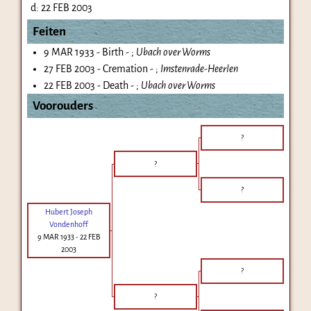
d:
22 FEB 2003
Feiten
9 MAR 1933 - Birth - ;
Ubach over Worms
27 FEB 2003 - Cremation - ;
Imstenrade-Heerlen
22 FEB 2003 - Death - ;
Ubach over Worms
Voorouders
?
?
?
Hubert Joseph
Vondenhoff
9 MAR 1933
-
22 FEB
2003
?
?