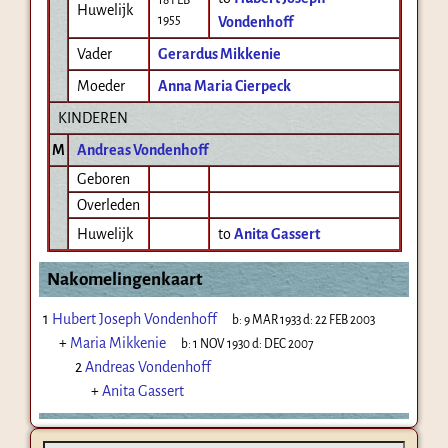
Huwelijk
1955
Vondenhoff
Vader
Gerardus Mikkenie
Moeder
Anna Maria Cierpeck
KINDEREN
M
Andreas Vondenhoff
Geboren
Overleden
Huwelijk
to
Anita Gassert
Nakomelingenkaart
1
Hubert Joseph Vondenhoff
b:
9 MAR 1933
d:
22 FEB 2003
+
Maria Mikkenie
b:
1 NOV 1930
d:
DEC 2007
2
Andreas Vondenhoff
+
Anita Gassert