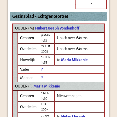
?
Gezinsblad - Echtgeno(o)t(e)
OUDER (
M
)
Hubert Joseph Vondenhoff
9 MAR
Geboren
Ubach over Worms
1933
22 FEB
Overleden
Ubach over Worms
2003
18 FEB
Huwelijk
to
Maria Mikkenie
1955
Vader
?
Moeder
?
OUDER (
F
)
Maria Mikkenie
1 NOV
Geboren
Nieuwenhagen
1930
DEC
Overleden
2007
to
Hubert Joseph
18 FEB