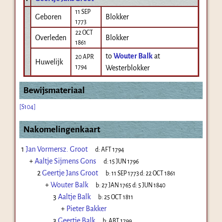
11 SEP
Geboren
Blokker
1773
22 OCT
Overleden
Blokker
1861
to
Wouter Balk
at
20 APR
Huwelijk
1794
Westerblokker
Bewijsmateriaal
[S104]
Nakomelingenkaart
1
Jan Vormersz. Groot
d:
AFT 1794
+
Aaltje Sijmens Gons
d:
15 JUN 1796
2
Geertje Jans Groot
b:
11 SEP 1773
d:
22 OCT 1861
+
Wouter Balk
b:
27 JAN 1765
d:
5 JUN 1840
3
Aaltje Balk
b:
25 OCT 1811
+
Pieter Bakker
3
Geertje Balk
b:
ABT 1799