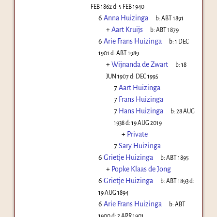
FEB 1862
d:
5 FEB 1940
6
Anna Huizinga
b:
ABT 1891
+
Aart Kruijs
b:
ABT 1879
6
Arie Frans Huizinga
b:
1 DEC
1901
d:
ABT 1989
+
Wijnanda de Zwart
b:
18
JUN 1907
d:
DEC 1995
7
Aart Huizinga
7
Frans Huizinga
7
Hans Huizinga
b:
28 AUG
1938
d:
19 AUG 2019
+
Private
7
Sary Huizinga
6
Grietje Huizinga
b:
ABT 1895
+
Popke Klaas de Jong
6
Grietje Huizinga
b:
ABT 1893
d:
19 AUG 1894
6
Arie Frans Huizinga
b:
ABT
1900
d:
2 APR 1901