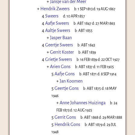
+
Jansje van der Meer
+
Hendrik Zweers
b:
1 SEP 1813
d:
19 AUG 1867
4
Sweers
d:
10 APR 1857
4
Aafje Sweers
b:
ABT 1847
d:
27 MAR 1863
4
Aaltje Sweers
b:
ABT 1855
+
Jasper Baan
4
Geertje Sweers
b:
ABT 1843
+
Gerrit Koster
b:
ABT 1839
4
Grietje Sweers
b:
16 FEB 1839
d:
22 OCT 1927
+
Arien Gons
b:
ABT 1837
d:
11 FEB 1905
5
Aafje Gons
b:
ABT 1871
d:
8 SEP 1914
+
Jan Koomen
5
Geertje Gons
b:
ABT 1875
d:
18 MAY
1946
+
Anne Johannes Huizinga
b:
24
FEB 1873
d:
12 AUG 1925
5
Gerrit Gons
b:
ABT 1868
d:
29 MAR 1888
5
Hendrik Gons
b:
ABT 1879
d:
29 JUL
1948