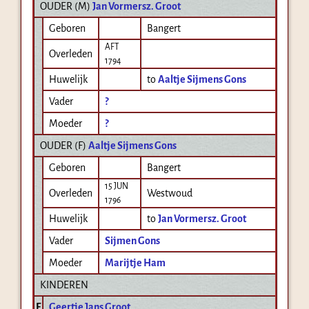
OUDER (
M
)
Jan Vormersz. Groot
Geboren
Bangert
AFT
Overleden
1794
Huwelijk
to
Aaltje Sijmens Gons
Vader
?
Moeder
?
OUDER (
F
)
Aaltje Sijmens Gons
Geboren
Bangert
15 JUN
Overleden
Westwoud
1796
Huwelijk
to
Jan Vormersz. Groot
Vader
Sijmen Gons
Moeder
Marijtje Ham
KINDEREN
F
Geertje Jans Groot