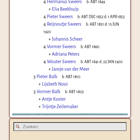
4
Hermanus Sweers
b:
ABT 1849
+
Elia Beekhuijs
4
Pieter Sweers
b:
ABT DEC 1852
d:
1 APR 1853
4
Reijnoutje Sweers
b:
ABT 1851
d:
15 JUN
1920
+
Johannis Scheer
4
Vormer Sweers
b:
ABT 1860
+
Adriana Peters
4
Wouter Sweers
b:
ABT 1841
d:
22 JAN 1900
+
Jansje van der Meer
3
Pieter Balk
b:
ABT 1810
+
Lijsbeth Nooi
3
Vormer Balk
b:
ABT 1802
+
Antje Koster
+
Trijntje Zeilemaker