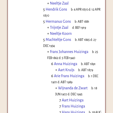
+
Neeltje Zaal
5
Hendrik Gons
b:
6 APR 1870
d:
12 APR
1870
5
Hermanus Gons
b:
ABT 1881
+
Trijntje Zaal
d:
BEF 1919
+
Neeltje Koorn
5
Machteltje Gons
b:
ABT 1865
d:
27
DEC 1934
+
Frans Johannes Huizinga
b:
25
FEB 1862
d:
5 FEB 1940
6
Anna Huizinga
b:
ABT 1891
+
Aart Kruijs
b:
ABT 1879
6
Arie Frans Huizinga
b:
1 DEC
1901
d:
ABT 1989
+
Wijnanda de Zwart
b:
18
JUN 1907
d:
DEC 1995
7
Aart Huizinga
7
Frans Huizinga
7
Hans Huizinga
b:
28 AUG