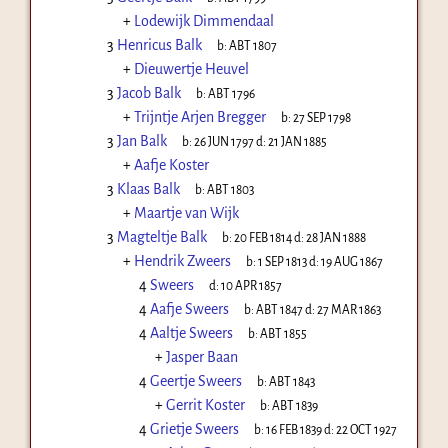
+
Lodewijk Dimmendaal
3
Henricus Balk
b:
ABT 1807
+
Dieuwertje Heuvel
3
Jacob Balk
b:
ABT 1796
+
Trijntje Arjen Bregger
b:
27 SEP 1798
3
Jan Balk
b:
26 JUN 1797
d:
21 JAN 1885
+
Aafje Koster
3
Klaas Balk
b:
ABT 1803
+
Maartje van Wijk
3
Magteltje Balk
b:
20 FEB 1814
d:
28 JAN 1888
+
Hendrik Zweers
b:
1 SEP 1813
d:
19 AUG 1867
4
Sweers
d:
10 APR 1857
4
Aafje Sweers
b:
ABT 1847
d:
27 MAR 1863
4
Aaltje Sweers
b:
ABT 1855
+
Jasper Baan
4
Geertje Sweers
b:
ABT 1843
+
Gerrit Koster
b:
ABT 1839
4
Grietje Sweers
b:
16 FEB 1839
d:
22 OCT 1927