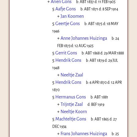
+
Arien Gons
b:
ABT 1837
d:
11 FEB 1905
5
Aafje Gons
b:
ABT 1871
d:
8 SEP 1914
+
Jan Koomen
5
Geertje Gons
b:
ABT 1875
d:
18 MAY
1946
+
Anne Johannes Huizinga
b:
24
FEB 1873
d:
12 AUG 1925
5
Gerrit Gons
b:
ABT 1868
d:
29 MAR 1888
5
Hendrik Gons
b:
ABT 1879
d:
29 JUL
1948
+
Neeltje Zaal
5
Hendrik Gons
b:
6 APR 1870
d:
12 APR
1870
5
Hermanus Gons
b:
ABT 1881
+
Trijntje Zaal
d:
BEF 1919
+
Neeltje Koorn
5
Machteltje Gons
b:
ABT 1865
d:
27
DEC 1934
+
Frans Johannes Huizinga
b:
25