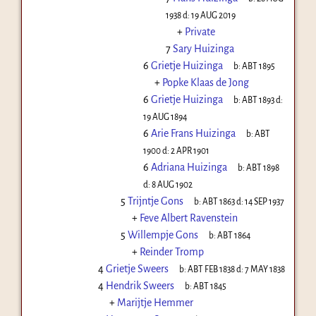
1938
d:
19 AUG 2019
+
Private
7
Sary Huizinga
6
Grietje Huizinga
b:
ABT 1895
+
Popke Klaas de Jong
6
Grietje Huizinga
b:
ABT 1893
d:
19 AUG 1894
6
Arie Frans Huizinga
b:
ABT
1900
d:
2 APR 1901
6
Adriana Huizinga
b:
ABT 1898
d:
8 AUG 1902
5
Trijntje Gons
b:
ABT 1863
d:
14 SEP 1937
+
Feve Albert Ravenstein
5
Willempje Gons
b:
ABT 1864
+
Reinder Tromp
4
Grietje Sweers
b:
ABT FEB 1838
d:
7 MAY 1838
4
Hendrik Sweers
b:
ABT 1845
+
Marijtje Hemmer