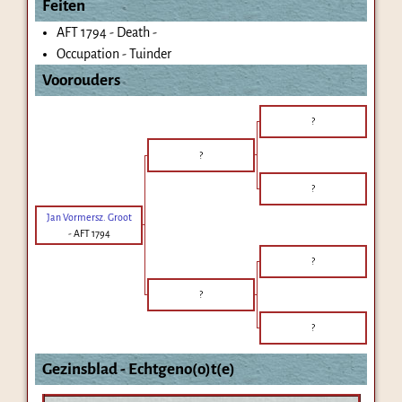
Feiten
AFT 1794 - Death -
Occupation - Tuinder
Voorouders
?
?
?
Jan Vormersz. Groot
-
AFT 1794
?
?
?
Gezinsblad - Echtgeno(o)t(e)