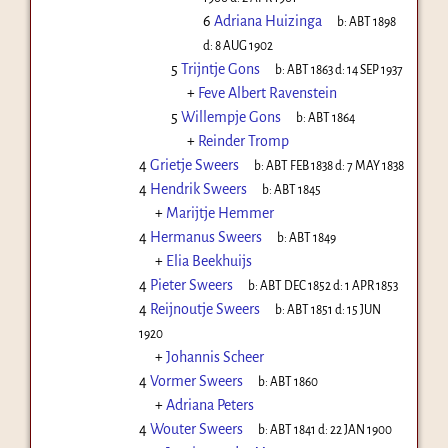
6
Adriana Huizinga
b:
ABT 1898
d:
8 AUG 1902
5
Trijntje Gons
b:
ABT 1863
d:
14 SEP 1937
+
Feve Albert Ravenstein
5
Willempje Gons
b:
ABT 1864
+
Reinder Tromp
4
Grietje Sweers
b:
ABT FEB 1838
d:
7 MAY 1838
4
Hendrik Sweers
b:
ABT 1845
+
Marijtje Hemmer
4
Hermanus Sweers
b:
ABT 1849
+
Elia Beekhuijs
4
Pieter Sweers
b:
ABT DEC 1852
d:
1 APR 1853
4
Reijnoutje Sweers
b:
ABT 1851
d:
15 JUN
1920
+
Johannis Scheer
4
Vormer Sweers
b:
ABT 1860
+
Adriana Peters
4
Wouter Sweers
b:
ABT 1841
d:
22 JAN 1900