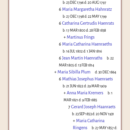
b:
23 DEC 1796
d:
20 AUG 1797
6
Maria Margaretha Hahnratz
b:
27 DEC 1798
d:
22 MAY 1799
6
Catharina Gertrudis Haenrats
b:
17 MAR 1800
d:
28 FEB 1838
+
Martinus Frings
6
Maria Catharina Haenraeths
b:
16 JUL 1802
d:
1 JAN 1816
6
Jean Martin Haenraths
b:
22
MAR 1805
d:
13 FEB 1814
+
Maria Sibilla Plum
d:
30 DEC 1864
6
Mathias Josephus Haenraets
b:
21 JUN 1822
d:
29 MAR 1909
+
Anna Maria Kremers
b:
1
MAR 1821
d:
9 FEB 1885
7
Gerard Joseph Haanraets
b:
23 SEP 1853
d:
20 NOV 1931
+
Maria Catharina
Ringens
b:
27 MAY 1857
d: