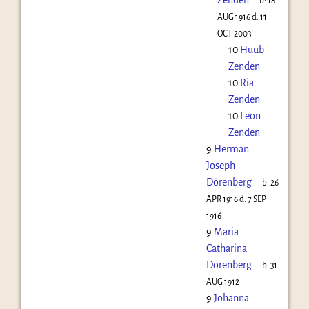
b:
18
AUG 1916
d:
11
OCT 2003
10
Huub
Zenden
10
Ria
Zenden
10
Leon
Zenden
9
Herman
Joseph
Dörenberg
b:
26
APR 1916
d:
7 SEP
1916
9
Maria
Catharina
Dörenberg
b:
31
AUG 1912
9
Johanna