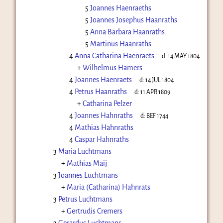
5
Joannes Haenraeths
5
Joannes Josephus Haanraths
5
Anna Barbara Haanraths
5
Martinus Haanraths
4
Anna Catharina Haenraets
d:
14 MAY 1804
+
Wilhelmus Hamers
4
Joannes Haenraets
d:
14 JUL 1804
4
Petrus Haanraths
d:
11 APR 1809
+
Catharina Pelzer
4
Joannes Hahnraths
d:
BEF 1744
4
Mathias Hahnraths
4
Caspar Hahnraths
3
Maria Luchtmans
+
Mathias Maij
3
Joannes Luchtmans
+
Maria (Catharina) Hahnrats
3
Petrus Luchtmans
+
Gertrudis Cremers
3
Gerardus Luchtmans