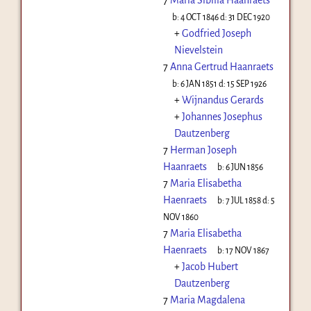
b:
4 OCT 1846
d:
31 DEC 1920
+
Godfried Joseph
Nievelstein
7
Anna Gertrud Haanraets
b:
6 JAN 1851
d:
15 SEP 1926
+
Wijnandus Gerards
+
Johannes Josephus
Dautzenberg
7
Herman Joseph
Haanraets
b:
6 JUN 1856
7
Maria Elisabetha
Haenraets
b:
7 JUL 1858
d:
5
NOV 1860
7
Maria Elisabetha
Haenraets
b:
17 NOV 1867
+
Jacob Hubert
Dautzenberg
7
Maria Magdalena