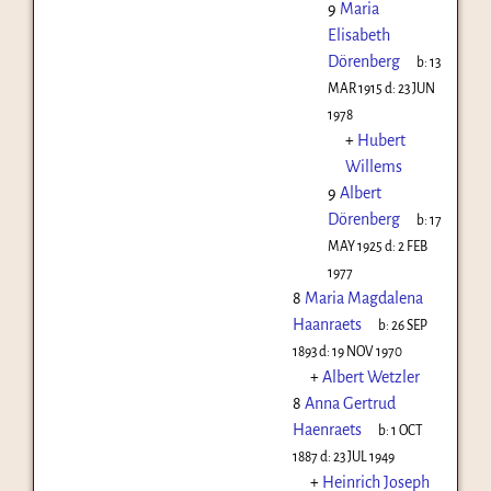
9
Maria
Elisabeth
Dörenberg
b:
13
MAR 1915
d:
23 JUN
1978
+
Hubert
Willems
9
Albert
Dörenberg
b:
17
MAY 1925
d:
2 FEB
1977
8
Maria Magdalena
Haanraets
b:
26 SEP
1893
d:
19 NOV 1970
+
Albert Wetzler
8
Anna Gertrud
Haenraets
b:
1 OCT
1887
d:
23 JUL 1949
+
Heinrich Joseph