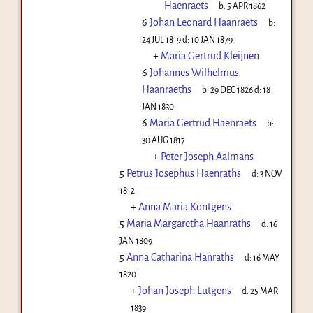
Haenraets
b:
5 APR 1862
6
Johan Leonard Haanraets
b:
24 JUL 1819
d:
10 JAN 1879
+
Maria Gertrud Kleijnen
6
Johannes Wilhelmus
Haanraeths
b:
29 DEC 1826
d:
18
JAN 1830
6
Maria Gertrud Haenraets
b:
30 AUG 1817
+
Peter Joseph Aalmans
5
Petrus Josephus Haenraths
d:
3 NOV
1812
+
Anna Maria Kontgens
5
Maria Margaretha Haanraths
d:
16
JAN 1809
5
Anna Catharina Hanraths
d:
16 MAY
1820
+
Johan Joseph Lutgens
d:
25 MAR
1839