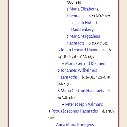
NOV 1860
7
Maria Elisabetha
Haenraets
b:
17 NOV 1867
+
Jacob Hubert
Dautzenberg
7
Maria Magdalena
Haenraets
b:
5 APR 1862
6
Johan Leonard Haanraets
b:
24 JUL 1819
d:
10 JAN 1879
+
Maria Gertrud Kleijnen
6
Johannes Wilhelmus
Haanraeths
b:
29 DEC 1826
d:
18
JAN 1830
6
Maria Gertrud Haenraets
b:
30 AUG 1817
+
Peter Joseph Aalmans
5
Petrus Josephus Haenraths
d:
3 NOV
1812
+
Anna Maria Kontgens