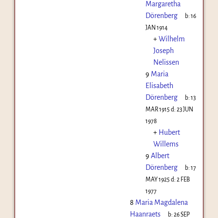
Margaretha
Dörenberg
b:
16
JAN 1914
+
Wilhelm
Joseph
Nelissen
9
Maria
Elisabeth
Dörenberg
b:
13
MAR 1915
d:
23 JUN
1978
+
Hubert
Willems
9
Albert
Dörenberg
b:
17
MAY 1925
d:
2 FEB
1977
8
Maria Magdalena
Haanraets
b:
26 SEP