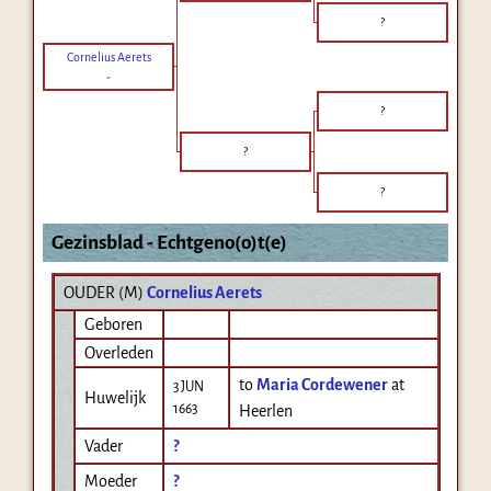
?
Cornelius Aerets
-
?
?
?
Gezinsblad - Echtgeno(o)t(e)
OUDER (
M
)
Cornelius Aerets
Geboren
Overleden
to
Maria Cordewener
at
3 JUN
Huwelijk
1663
Heerlen
Vader
?
Moeder
?