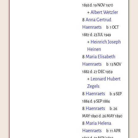
1893
d:
19 NOV 1970
+
Albert Wetzler
8
Anna Gertrud
Haenraets
b:
1 OCT
1887
d:
23 JUL 1949
+
Heinrich Joseph
Heinen
8
Maria Elisabeth
Haenraets
b:
13 NOV
1882
d:
27 DEC 1959
+
Leonard Hubert
Zegels
8
Haenraets
b:
9 SEP
1884
d:
9 SEP 1884
8
Haenraets
b:
26
MAY 1890
d:
26 MAY 1890
8
Maria Helena
Haenraets
b:
11 APR