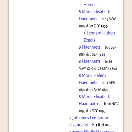
Heinen
8
Maria Elisabeth
Haenraets
b:
13 NOV
1882
d:
27 DEC 1959
+
Leonard Hubert
Zegels
8
Haenraets
b:
9 SEP
1884
d:
9 SEP 1884
8
Haenraets
b:
26
MAY 1890
d:
26 MAY 1890
8
Maria Helena
Haenraets
b:
11 APR
1892
d:
27 NOV 1892
8
Maria Elisabeth
Haanraaths
b:
18 NOV
1895
d:
1 DEC 1895
7
Johannes Leonardus
Haanraets
b:
1 JUN 1848
7
Maria Sibilla Haanraets