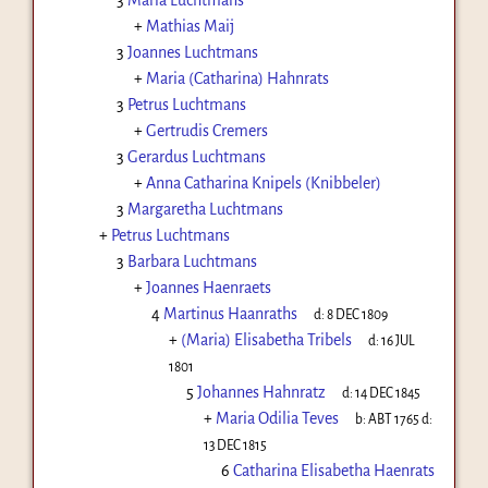
+
Mathias Maij
3
Joannes Luchtmans
+
Maria (Catharina) Hahnrats
3
Petrus Luchtmans
+
Gertrudis Cremers
3
Gerardus Luchtmans
+
Anna Catharina Knipels (Knibbeler)
3
Margaretha Luchtmans
+
Petrus Luchtmans
3
Barbara Luchtmans
+
Joannes Haenraets
4
Martinus Haanraths
d:
8 DEC 1809
+
(Maria) Elisabetha Tribels
d:
16 JUL
1801
5
Johannes Hahnratz
d:
14 DEC 1845
+
Maria Odilia Teves
b:
ABT 1765
d:
13 DEC 1815
6
Catharina Elisabetha Haenrats