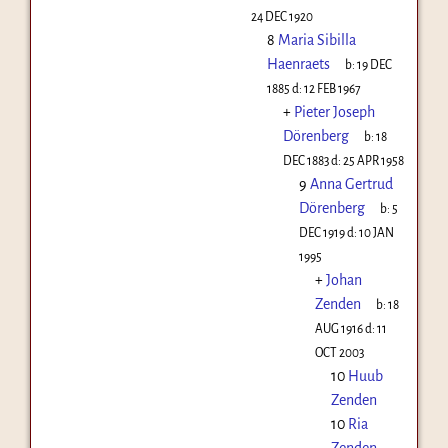
24 DEC 1920
8
Maria Sibilla
Haenraets
b:
19 DEC
1885
d:
12 FEB 1967
+
Pieter Joseph
Dörenberg
b:
18
DEC 1883
d:
25 APR 1958
9
Anna Gertrud
Dörenberg
b:
5
DEC 1919
d:
10 JAN
1995
+
Johan
Zenden
b:
18
AUG 1916
d:
11
OCT 2003
10
Huub
Zenden
10
Ria
Zenden