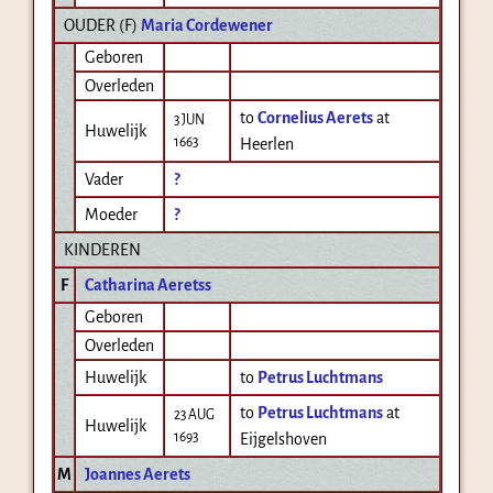
OUDER (
F
)
Maria Cordewener
Geboren
Overleden
to
Cornelius Aerets
at
3 JUN
Huwelijk
1663
Heerlen
Vader
?
Moeder
?
KINDEREN
F
Catharina Aeretss
Geboren
Overleden
Huwelijk
to
Petrus Luchtmans
to
Petrus Luchtmans
at
23 AUG
Huwelijk
1693
Eijgelshoven
M
Joannes Aerets