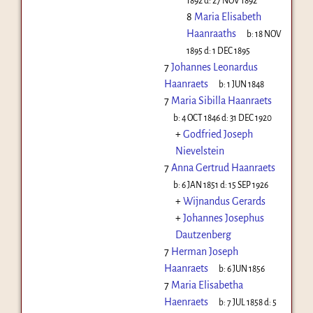
1892
d:
27 NOV 1892
8
Maria Elisabeth
Haanraaths
b:
18 NOV
1895
d:
1 DEC 1895
7
Johannes Leonardus
Haanraets
b:
1 JUN 1848
7
Maria Sibilla Haanraets
b:
4 OCT 1846
d:
31 DEC 1920
+
Godfried Joseph
Nievelstein
7
Anna Gertrud Haanraets
b:
6 JAN 1851
d:
15 SEP 1926
+
Wijnandus Gerards
+
Johannes Josephus
Dautzenberg
7
Herman Joseph
Haanraets
b:
6 JUN 1856
7
Maria Elisabetha
Haenraets
b:
7 JUL 1858
d:
5