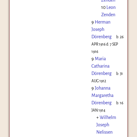
10
Leon
Zenden
9
Herman
Joseph
Dörenberg
b:
26
APR 1916
d:
7 SEP
1916
9
Maria
Catharina
Dörenberg
b:
31
AUG 1912
9
Johanna
Margaretha
Dörenberg
b:
16
JAN 1914
+
Wilhelm
Joseph
Nelissen