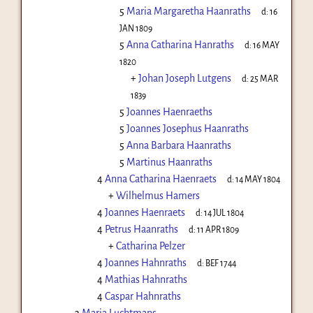
5
Maria Margaretha Haanraths
d:
16
JAN 1809
5
Anna Catharina Hanraths
d:
16 MAY
1820
+
Johan Joseph Lutgens
d:
25 MAR
1839
5
Joannes Haenraeths
5
Joannes Josephus Haanraths
5
Anna Barbara Haanraths
5
Martinus Haanraths
4
Anna Catharina Haenraets
d:
14 MAY 1804
+
Wilhelmus Hamers
4
Joannes Haenraets
d:
14 JUL 1804
4
Petrus Haanraths
d:
11 APR 1809
+
Catharina Pelzer
4
Joannes Hahnraths
d:
BEF 1744
4
Mathias Hahnraths
4
Caspar Hahnraths
3
Maria Luchtmans