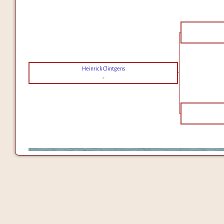
Heinrick Clintgens
-