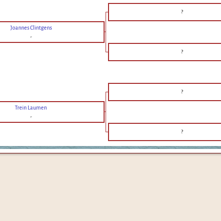
?
Joannes Clintgens
-
?
?
Trein Laumen
-
?