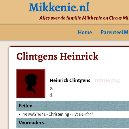
Mikkenie.nl
Alles over de familie Mikkenie en Circus M
Home
Parenteel M
Clintgens Heinrick
Heinrick Clintgens
I1071685745
b:
d:
Feiten
19 MAY 1652 - Christening - ;
Voerendaal
Voorouders