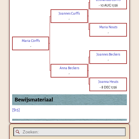
-
10 AUG 1726
Joannes Curffs
-
Maria Nouts
-
Maria Cörffs
-
Joannes Beckers
-
Anna Beckers
-
Joanna Heuts
-
8 DEC 1726
Bewijsmateriaal
[S15]