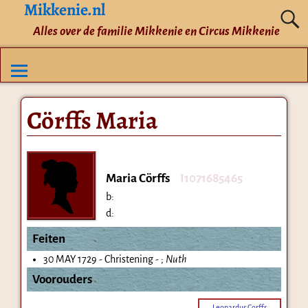
Mikkenie.nl
Alles over de familie Mikkenie en Circus Mikkenie
Cörffs Maria
Maria Cörffs
I1071685465
b:
d:
Feiten
30 MAY 1729 - Christening - ;
Nuth
Voorouders
Leonardus Corffs